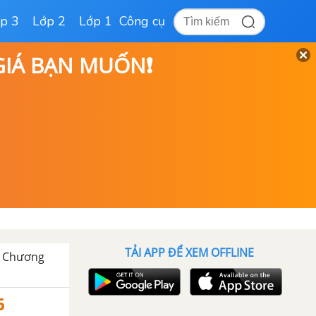
p 3
Lớp 2
Lớp 1
Công cụ
 GIÁ BẠN MUỐN❗
TẢI APP ĐỂ XEM OFFLINE
- Chương
6