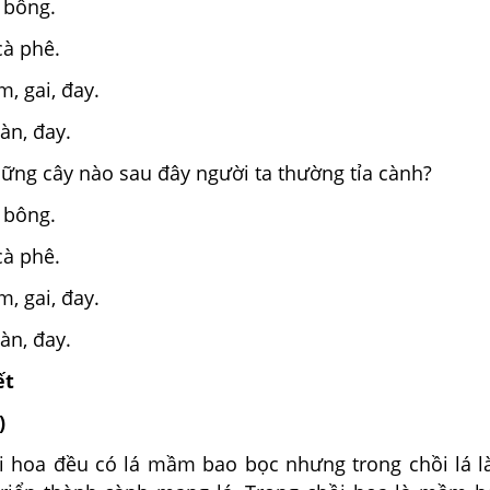
, bông.
cà phê.
m, gai, đay.
àn, đay.
hững cây nào sau đây người ta thường tỉa cành?
, bông.
cà phê.
m, gai, đay.
àn, đay.
ết
)
ồi hoa đều có lá mầm bao bọc nhưng trong chồi lá 