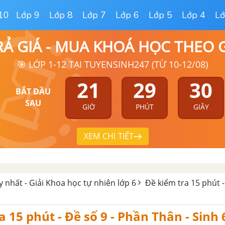
10
Lớp 9
Lớp 8
Lớp 7
Lớp 6
Lớp 5
Lớp 4
Lớ
RẢ GIÁ - MUA KHOÁ HỌC THEO
🎯 LỚP 1-12 TẠI TUYENSINH247 (TỪ 10-12/08)
21
29
29
BẮT ĐẦU
SAU
GIỜ
PHÚT
GIÂY
XEM CHI TIẾT
y nhất - Giải Khoa học tự nhiên lớp 6
Đề kiểm tra 15 phút 
a 15 phút - Đề số 9 - Phần Thân - Sinh 