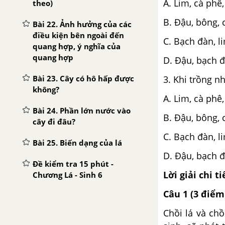
A. Lim, cà phê
theo)
B. Đậu, bông, 
Bài 22. Ảnh hưởng của các
điều kiện bên ngoài đến
C. Bạch đàn, li
quang hợp, ý nghĩa của
quang hợp
D. Đậu, bạch đ
Bài 23. Cây có hô hấp được
3. Khi trồng n
không?
A. Lim, cà phê
Bài 24. Phần lớn nước vào
B. Đậu, bông, 
cây đi đâu?
C. Bạch đàn, li
Bài 25. Biến dạng của lá
D. Đậu, bạch đ
Đề kiểm tra 15 phút -
Lời giải chi ti
Chương Lá - Sinh 6
Câu 1 (3 điểm
Đề kiểm tra 45 phút -
Chương Lá - Sinh 6
Chồi lá và ch