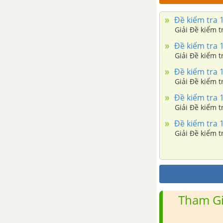
Bài 31. Thụ tinh, kết hạt và
tạo quả
Đề kiểm tra 1
Giải Đề kiểm t
Đề kiểm tra 15 phút -
Đề kiểm tra 1
Chương Hoa và sinh sản hữu
tính - Sinh 6
Đề kiểm tra 1
Đề kiểm tra 45 phút -
Chương Hoa và sinh sản hữu
Đề kiểm tra 1
tính - Sinh 6
Đề kiểm tra 1
CHƯƠNG VII. QUẢ VÀ HẠT
Giải Đề kiểm t
Bài 32. Các loại quả
Bài 33. Hạt và các bộ phận
của hạt
Tham Gi
Bài 34. Phát tán của quả và
hạt