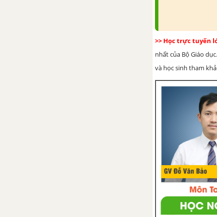
Bài 35. Những điều kiện cần
cho hạt nảy mầm
>> Học trực tuyến 
Bài 36. Tổng kết về cây có
hoa
nhất của Bộ Giáo dục.
và học sinh tham khảo 
Bài 36. Tổng kết về cây có
hoa (tiếp theo)
Đề kiểm tra 15 phút -
Chương Quả và hạt - Sinh 6
Đề kiểm tra 45 phút -
Chương Quả và hạt - Sinh 6
CHƯƠNG VIII. CÁC NHÓM THỰC VẬT
Bài 37. Tảo
Bài 38. Rêu - Cây rêu