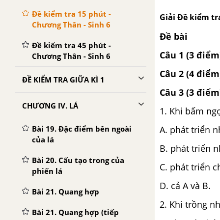
Đề kiểm tra 15 phút -
Giải Đề kiểm tr
Chương Thân - Sinh 6
Đề bài
Đề kiểm tra 45 phút -
Câu 1 (3 điểm
Chương Thân - Sinh 6
Câu 2 (4 điểm
ĐỀ KIỂM TRA GIỮA KÌ 1
Câu 3 (3 điểm
CHƯƠNG IV. LÁ
1. Khi bấm ngọ
Bài 19. Đặc điểm bên ngoài
A. phát triển 
của lá
B. phát triển n
Bài 20. Cấu tạo trong của
C. phát triển c
phiến lá
D. cả A và B.
Bài 21. Quang hợp
2. Khi trồng 
Bài 21. Quang hợp (tiếp