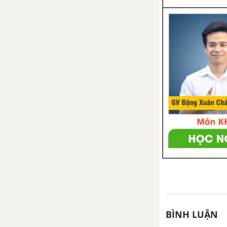
Bài 39. Quyết - Cây dương xỉ
Bài 40. Hạt trần - Cây thông
Bài 41. Hạt kín - Đặc điểm
của thực vật hạt kín
Bài 42. Lớp hai lá mầm và
lớp một lá mầm
Bài 43. Khái niệm sơ lược về
phân loại thực vật
Bài 44. Sự phát triển của giới
thực vật
Bài 45. Nguồn gốc cây trồng
Đề kiểm tra 15 phút -
BÌNH LUẬN
Chương Các nhóm thực vật -