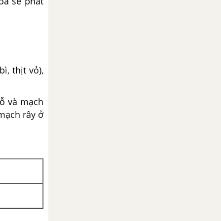
oa sẽ phát
, thịt vỏ),
 gỗ và mạch
 mạch rây ở