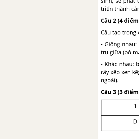
sinh, sẽ phát
CHƯƠNG V. SINH SẢN SINH DƯỠNG
triển thành c
Bài 26. Sinh sản sinh dưỡng
Câu 2 (4 điểm
tự nhiên
Cấu tạo trong 
Bài 27. Sinh sản sinh dưỡng
- Giống nhau: 
do người
trụ giữa (bó mạ
Đề kiểm tra 15 phút -
- Khác nhau: b
Chương Sinh sản sinh dưỡng
rây xếp xen kẽ
- Sinh 6
ngoài).
Đề kiểm tra 45 phút -
Câu 3 (3 điểm
Chương Sinh sản sinh dưỡng
- Sinh 6
1
Đề kiểm tra 15 phút - Học kì
I - Sinh 6
D
Đề kiểm tra 45 phút - Học kì
I - Sinh 6