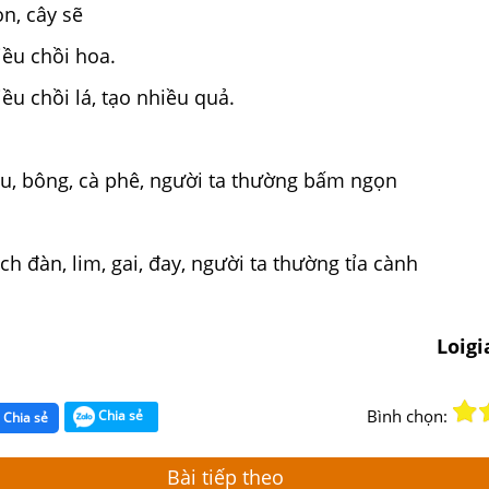
n, cây sẽ
iều chồi hoa.
iều chồi lá, tạo nhiều quả.
ậu, bông, cà phê, người ta thường bấm ngọn
ch đàn, lim, gai, đay, người ta thường tỉa cành
Loig
Bình chọn:
Chia sẻ
Chia sẻ
Bài tiếp theo