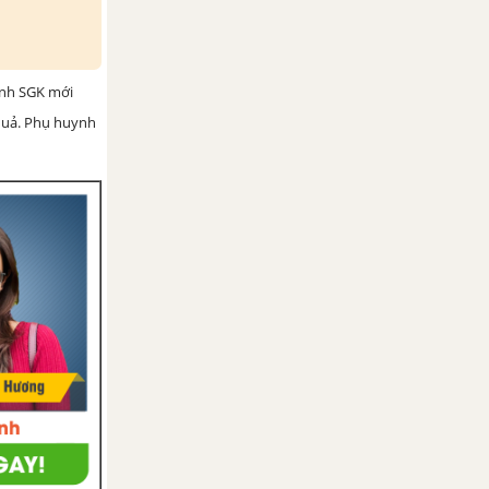
ình SGK mới
 quả. Phụ huynh