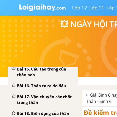
Lớp 12
Lớp 11
Lớp 
Đề kiểm tra 45 phút -
Chương Rễ - Sinh 6
💥 NGÀY HỘI T
CHƯƠNG III. THÂN
Bài 13. Cấu tạo ngoài của
thân
Bài 14. Thân dài ra do đâu
Bài 15. Cấu tạo trong của
thân non
Bài 16. Thân to ra do đâu
Giải Sinh 6 ha
Bài 17. Vận chuyển các chất
Thân - Sinh 6
trong thân
Đề kiểm tr
Bài 18. Biến dạng của thân