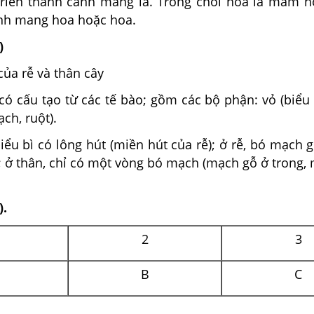
 triển thành cành mang lá. Trong chồi hoa là mầm h
ành mang hoa hoặc hoa.
)
của rễ và thân cây
có cấu tạo từ các tế bào; gồm các bộ phận: vỏ (biểu bì
ch, ruột).
iểu bì có lông hút (miền hút của rễ); ở rễ, bó mạch
; ở thân, chỉ có một vòng bó mạch (mạch gỗ ở trong,
).
2
3
B
C