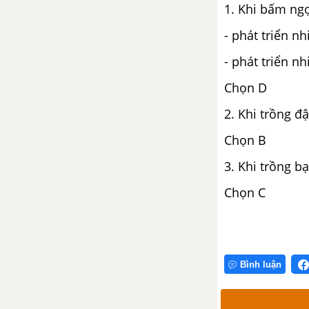
1. Khi bấm ngọ
ĐỀ KIỂM TRA HỌC KÌ 1 (ĐỀ THI HỌC KÌ 1) - SINH 6
- phát triển nh
- phát triển nh
Đề ôn tập học kì 1 – Có đáp
án và lời giải
Chọn D
Đề thi học kì 1 của các
2. Khi trồng đ
trường có lời giải – Mới nhất
Chọn B
CHƯƠNG VI. HOA VÀ SINH SẢN HỮU TÍNH
3. Khi trồng bạ
Bài 28. Cấu tạo và chức năng
Chọn C
của hoa
Bài 29. Các loại hoa
Bài 30. Thụ phấn
Bình luận
Bài 30. Thụ phấn (tiếp theo)