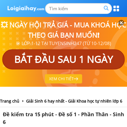
💥 NGÀY HỘI TRẢ GIÁ - MUA KHOÁ HỌC
THEO GIÁ BẠN MUỐN❗
🎯 LỚP 1-12 TẠI TUYENSINH247 (TỪ 10-12/08)
BẮT ĐẦU SAU 1 NGÀY
XEM CHI TIẾT
Trang chủ
Giải Sinh 6 hay nhất - Giải Khoa học tự nhiên lớp 6
Đề kiểm tra 15 phút - Đề số 1 - Phần Thân - Sinh
6