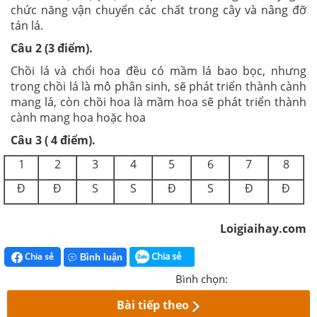
chức năng vận chuyển các chất trong cây và nâng đỡ
tán lá.
Câu 2 (3 điểm).
Chồi lá và chổi hoa đều có mầm lá bao bọc, nhưng
trong chồi lá là mô phân sinh, sẽ phát triển thành cành
mang lá, còn chồi hoa là mầm hoa sẽ phát triển thành
cành mang hoa hoặc hoa
Câu 3 ( 4 điểm).
1
2
3
4
5
6
7
8
Đ
Đ
S
S
Đ
S
Đ
Đ
Loigiaihay.com
Chia sẻ
Chia sẻ
Bình luận
Bình chọn:
Bài tiếp theo