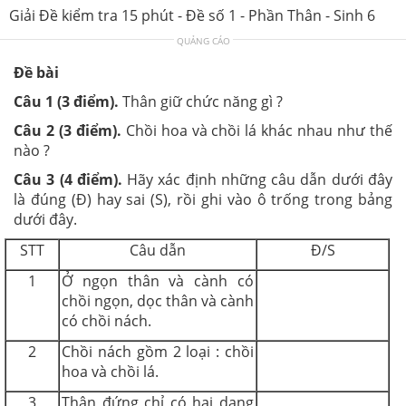
Giải Đề kiểm tra 15 phút - Đề số 1 - Phần Thân - Sinh 6
QUẢNG CÁO
Đề bài
Câu 1 (3 điểm).
Thân giữ chức năng gì ?
Câu 2 (3 điểm).
Chồi hoa và chồi lá khác nhau như thế
nào ?
Câu 3 (4 điểm).
Hãy xác định những câu dẫn dưới đây
là đúng (Đ) hay sai (S), rồi ghi vào ô trống trong bảng
dưới đây.
STT
Câu dẫn
Đ/S
1
Ở ngọn thân và cành có
chồi ngọn, dọc thân và cành
có chồi nách.
2
Chồi nách gồm 2 loại : chồi
hoa và chồi lá.
3
Thân đứng chỉ có hai dạng