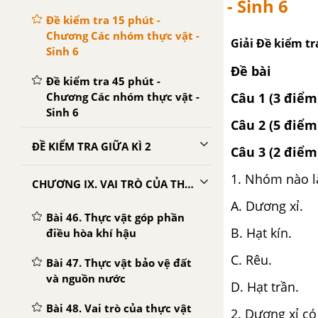
- Sinh 6
Đề kiểm tra 15 phút -
Chương Các nhóm thực vật -
Giải Đề kiểm tr
Sinh 6
Đề bài
Đề kiểm tra 45 phút -
Chương Các nhóm thực vật -
Câu 1 (3 điểm
Sinh 6
Câu 2 (5 điểm
ĐỀ KIỂM TRA GIỮA KÌ 2
Câu 3 (2 điểm
1. Nhóm nào l
CHƯƠNG IX. VAI TRÒ CỦA THỰC VẬT
A. Dương xỉ.
Bài 46. Thực vật góp phần
B. Hạt kín.
điều hòa khí hậu
C. Rêu.
Bài 47. Thực vật bảo vệ đất
và nguồn nước
D. Hạt trần.
Bài 48. Vai trò của thực vật
2. Dương xỉ c