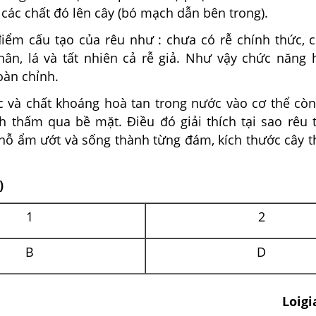
các chất đó lên cây (bó mạch dẫn bên trong).
iểm cấu tạo của rêu như : chưa có rễ chính thức, 
ân, lá và tất nhiên cả rễ giả. Như vậy chức năng 
oàn chỉnh.
ớc và chất khoáng hoà tan trong nước vào cơ thể còn
h thấm qua bề mặt. Điều đó giải thích tại sao rêu 
hỗ ẩm ướt và sống thành từng đám, kích thước cây 
)
1
2
B
D
Loigi