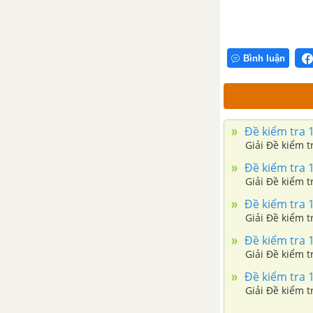
2 - Sinh 6
ĐỀ KIỂM TRA HỌC KÌ 2 (ĐỀ THI HỌC KÌ 2) - SINH 6
Bình luận
Đề ôn tập học kì 2 – Có đáp
án và lời giải
Đề thi học kì 2 của các
Đề kiểm tra 1
trường có lời giải – Mới nhất
Giải Đề kiểm t
Đề kiểm tra 1
Giải Đề kiểm t
Đề kiểm tra 1
Đề kiểm tra 1
Giải Đề kiểm t
Đề kiểm tra 1