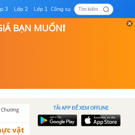
p 3
Lớp 2
Lớp 1
Công cụ
 GIÁ BẠN MUỐN❗
TẢI APP ĐỂ XEM OFFLINE
- Chương
hực vật