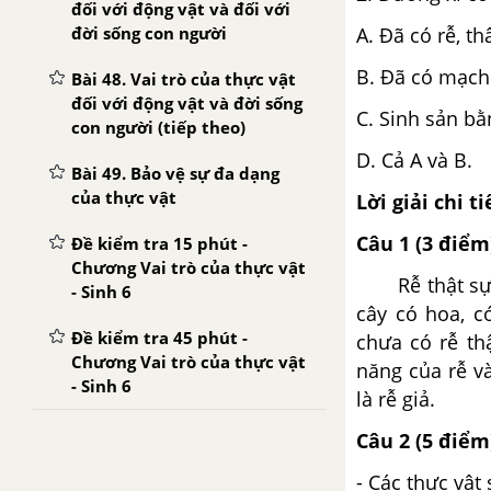
đối với động vật và đối với
đời sống con người
A. Đã có rễ, th
B. Đã có mạch
Bài 48. Vai trò của thực vật
đối với động vật và đời sống
C. Sinh sản bằ
con người (tiếp theo)
D. Cả A và B.
Bài 49. Bảo vệ sự đa dạng
của thực vật
Lời giải chi ti
Câu 1 (3 điểm
Đề kiểm tra 15 phút -
Chương Vai trò của thực vật
Rễ thật sự ha
- Sinh 6
cây có hoa, c
Đề kiểm tra 45 phút -
chưa có rễ th
Chương Vai trò của thực vật
năng của rễ v
- Sinh 6
là rễ giả.
CHƯƠNG X. VI KHUẨN - NẤM - ĐỊA Y
Câu 2 (5 điểm
- Các thực vật
Bài 50. Vi Khuẩn