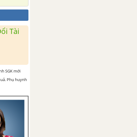
ổi Tài
ình SGK mới
 quả. Phụ huynh