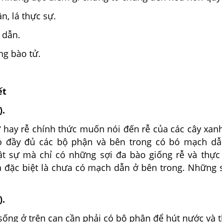
ân, lá thực sự.
 dẫn.
ng bào tử.
ết
).
y rễ chính thức muốn nói đến rễ của các cây xan
ó đầy đủ các bộ phận và bên trong có bó mạch dẫ
ật sự mà chỉ có những sợi đa bào giống rễ và thực
à đặc biệt là chưa có mạch dẫn ở bên trong. Những s
).
 sống ở trên cạn cần phải có bộ phận để hút nước và t