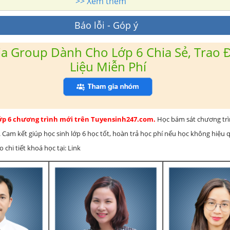
>> Xem thêm
Báo lỗi - Góp ý
a Group Dành Cho Lớp 6 Chia Sẻ, Trao Đ
Liệu Miễn Phí
lớp 6 chương trình mới trên Tuyensinh247.com.
Học bám sát chương tr
 Cam kết giúp học sinh lớp 6 học tốt, hoàn trả học phí nếu học không hiệu
chi tiết khoá học tại: Link