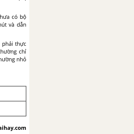
chưa có bộ
hút và dẫn
 phải thực
thường chỉ
thường nhỏ
aihay.com