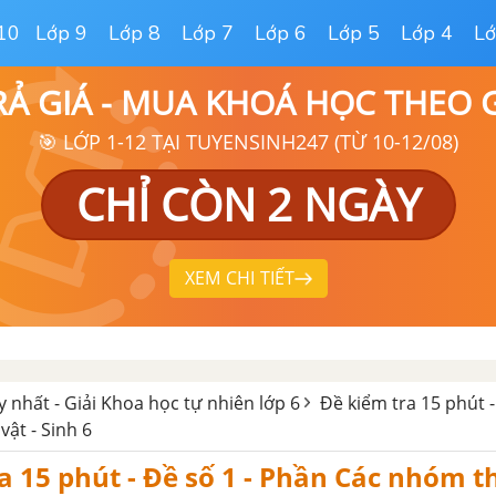
10
Lớp 9
Lớp 8
Lớp 7
Lớp 6
Lớp 5
Lớp 4
Lớ
RẢ GIÁ - MUA KHOÁ HỌC THEO
🎯 LỚP 1-12 TẠI TUYENSINH247 (TỪ 10-12/08)
CHỈ CÒN 2 NGÀY
XEM CHI TIẾT
y nhất - Giải Khoa học tự nhiên lớp 6
Đề kiểm tra 15 phút 
ật - Sinh 6
a 15 phút - Đề số 1 - Phần Các nhóm t