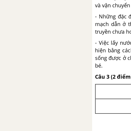
và vận chuyển 
Bài 50. Vi khuẩn (tiếp theo)
- Những đặc đ
mạch dẫn ở th
Bài 51. Nấm
truyền chưa h
Bài 51. Nấm (tiếp theo)
- Việc lấy nư
Bài 52. Địa y
hiện bằng các
sống được ở c
Đề kiểm tra 15 phút -
bé.
Chương Vi khuẩn, Nấm, Địa
y - Sinh 6
Câu 3 (2 điểm
Đề kiểm tra 45 phút -
Chương Vi khuẩn, Nấm, Địa
y - Sinh 6
Đề kiểm tra 15 phút - Học kì
2 - Sinh 6
Đề kiểm tra 45 phút - Học kì