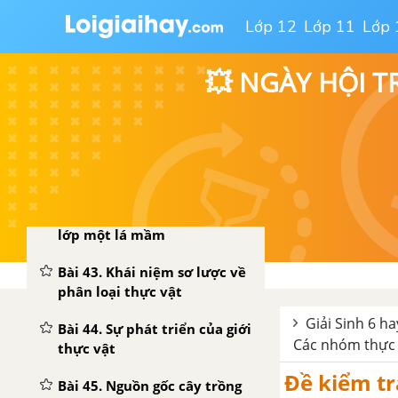
Bài 37. Tảo
Lớp 12
Lớp 11
Lớp 
Bài 38. Rêu - Cây rêu
💥 NGÀY HỘI T
Bài 39. Quyết - Cây dương xỉ
Bài 40. Hạt trần - Cây thông
Bài 41. Hạt kín - Đặc điểm
của thực vật hạt kín
Bài 42. Lớp hai lá mầm và
lớp một lá mầm
Bài 43. Khái niệm sơ lược về
phân loại thực vật
Giải Sinh 6 ha
Bài 44. Sự phát triển của giới
Các nhóm thực v
thực vật
Đề kiểm tr
Bài 45. Nguồn gốc cây trồng