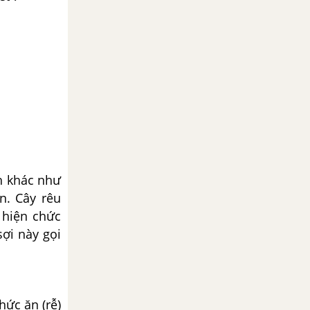
h khác như
n. Cây rêu
 hiện chức
ợi này gọi
hức ăn (rễ)