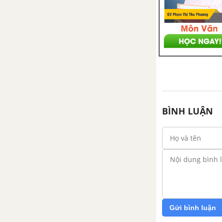
TẢI 20 ĐỀ KIỂM TRA 15 PHÚT - CHƯƠNG 3
TẢI 10 ĐỀ KIỂM TRA 1 TIẾT - CHƯƠNG 3
CHƯƠNG IV. SINH SẢN - SINH HỌC 11
A - Sinh sản ở thực vật
Bài 41. Sinh sản vô tính ở thực
BÌNH LUẬN
vật - Sinh học 11
Bài 42. Sinh sản hữu tính ở thực
vật - Sinh học 11
Bài 43. Thực hành: Nhân giống
vô tính ở thực vật bằng giâm,
chiết, ghép
Gửi bình luận