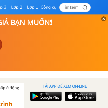
p 3
Lớp 2
Lớp 1
Công cụ
 GIÁ BẠN MUỐN❗
TẢI APP ĐỂ XEM OFFLINE
 hấp ở động
trình