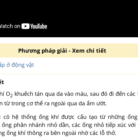
Phương pháp giải - Xem chi tiết
ấp ở động vật
ết
Khí O
khuếch tán qua da vào máu, sau đó đi đến các t
2
 từ trong cơ thể ra ngoài qua da ẩm ướt.
g: có hệ thống ống khí được cấu tạo từ những ốn
c ống phân nhánh nhỏ dần, các ống nhỏ tiếp xúc với 
ng ống khí thông ra bên ngoài nhờ các lỗ thở.