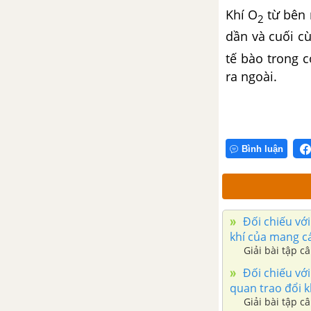
Khí O
từ bên 
2
Bài 26 Cảm ứng ở động vật
dần và cuối c
Bài 27. Cảm ứng ở động vật
tế bào trong c
(tiếp theo)
ra ngoài.
Bài 28. Điện thế nghỉ
Bài 29 Điện thế hoạt động và sự
Bình luận
lan truyền xung thần kinh
Bài 30. Truyền tin qua xinap
Đối chiếu với
Bài 31. Tập tính của động vật
khí của mang cá
Giải bài tập c
Bai 32. Tập tính của động vật
Đối chiếu với 
(tiếp theo)
quan trao đổi k
Giải bài tập c