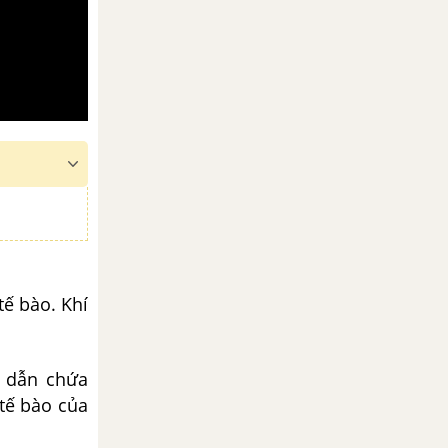
ế bào. Khí
g dẫn chứa
tế bào của