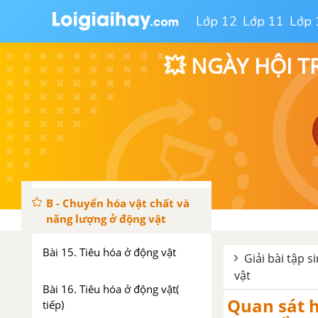
Bài 11. Quang hợp và năng suất
Lớp 12
Lớp 11
Lớp 
cây trồng
💥 NGÀY HỘI T
Bài 12. Hô hấp ở thực vật
Bài 13. Thực hành: Phát hiện
diệp lục và carôtenôit
Bài 14. Thực hành: Phát hiện hô
hấp ở thực vật
B - Chuyển hóa vật chất và
năng lượng ở động vật
Bài 15. Tiêu hóa ở động vật
Giải bài tập s
vật
Bài 16. Tiêu hóa ở động vật(
Quan sát h
tiếp)