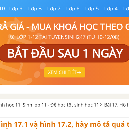
10
Lớp 9
Lớp 8
Lớp 7
Lớp 6
Lớp 5
Lớp 4
Lớ
RẢ GIÁ - MUA KHOÁ HỌC THEO
🎯 LỚP 1-12 TẠI TUYENSINH247 (TỪ 10-12/08)
BẮT ĐẦU SAU 1 NGÀY
XEM CHI TIẾT
inh học 11, Sinh lớp 11 - Để học tốt sinh học 11
Bài 17. Hô
ình 17.1 và hình 17.2, hãy mô tả quá 