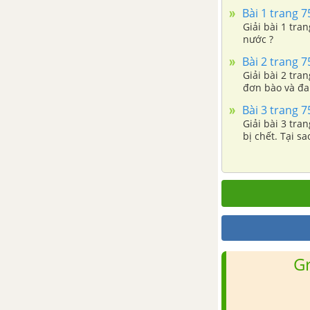
Bài 33. Thực hành: Xem phim
Bài 1 trang 7
về tập tính của động vật
Giải bài 1 tra
nước ?
TẢI 20 ĐỀ KIỂM TRA 15 PHÚT - CHƯƠNG 2
Bài 2 trang 7
Giải bài 2 tra
đơn bào và đa 
TẢI 10 ĐỀ KIỂM TRA 1 TIẾT - CHƯƠNG 2
Bài 3 trang 7
Giải bài 3 tra
CHƯƠNG III. SINH TRƯỞNG VÀ PHÁT TRIỂN
bị chết. Tại sa
A - Sinh trưởng và phát triển
ở thực vật
Bài 34. Sinh trưởng ở thực vật
Bài 35. Hoocmôn thực vật
G
Bài 36. Phát triển ở thực vật có
hoa - Sinh học 11