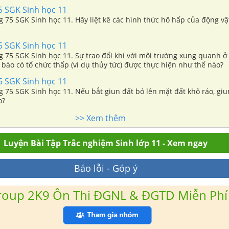
5 SGK Sinh học 11
ng 75 SGK Sinh học 11. Hãy liệt kê các hình thức hô hấp của động vậ
5 SGK Sinh học 11
ng 75 SGK Sinh học 11. Sự trao đổi khí với môi trường xung quanh ở
bào có tổ chức thấp (ví dụ thủy tức) được thực hiện như thế nào?
5 SGK Sinh học 11
ng 75 SGK Sinh học 11. Nếu bắt giun đất bỏ lên mặt đất khô ráo, gi
o?
>> Xem thêm
Luyện Bài Tập Trắc nghiệm Sinh lớp 11 - Xem ngay
Báo lỗi - Góp ý
roup 2K9 Ôn Thi ĐGNL & ĐGTD Miễn Phí