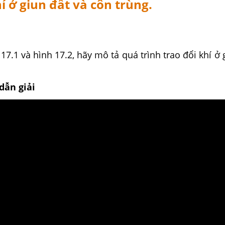
hí ở giun đất và côn trùng.
17.1 và hình 17.2, hãy mô tả quá trình trao đổi khí ở 
dẫn giải