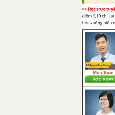
B - Sinh trưởng và phát triển
>> Học trực tuy
ở động vật
điểm 9,10 chỉ sau
học không hiệu 
Bài 37. Sinh trưởng và phát
triển ở động vật - Sinh học 11
Bài 38. Các nhân tố ảnh hưởng
đến sinh trưởng và phát triển
của động vật
Bài 39. Các nhân tố ảnh hưởng
đến sinh trưởng và phát triển
của động vật (tiếp theo)
Bài 40. Thực hành: Xem phim
về sinh trưởng và phát triển ở
động vật