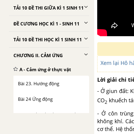
TẢI 10 ĐỀ THI GIỮA KÌ 1 SINH 11
ĐỀ CƯƠNG HỌC KÌ 1 - SINH 11
TẢI 10 ĐỀ THI HỌC KÌ 1 SINH 11
CHƯƠNG II. CẢM ỨNG
Xem lại Hô h
A - Cảm ứng ở thực vật
Lời giải chi ti
Bài 23. Hướng động
- Ở giun đất: 
Bài 24 Ứng động
CO
khuếch tán
2
- Ở côn trùn
Bài 25. Thực hành: Hướng động
không khí. Cá
cơ thể. Hệ thố
B - Cảm ứng ở động vật