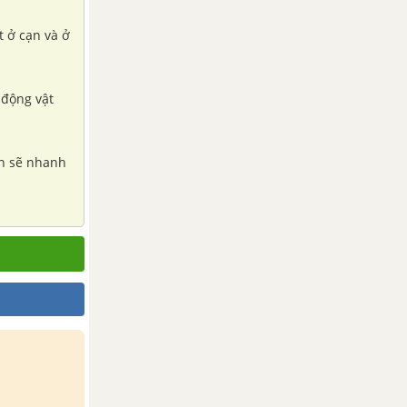
t ở cạn và ở
 động vật
un sẽ nhanh