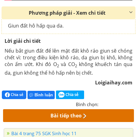
Phương pháp giải - Xem chi tiết
Giun đất hô hấp qua da.
Lời giải chi tiết
Nếu bắt giun đất để lên mặt đất khô ráo giun sẽ chóng
chết vì: trong điều kiện khô ráo, da giun bị khô, không
còn ẩm ướt. Khi đó O
và CO
không khuếch tán qua
2
2
da, giun không thể hô hấp nên bị chết.
Loigiaihay.com
Chia sẻ
Chia sẻ
Bình luận
Bình chọn:
Bài tiếp theo
Bài 4 trang 75 SGK Sinh học 11