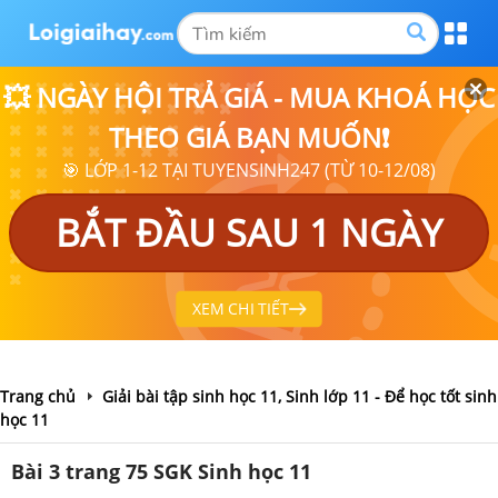
💥 NGÀY HỘI TRẢ GIÁ - MUA KHOÁ HỌC
THEO GIÁ BẠN MUỐN❗
🎯 LỚP 1-12 TẠI TUYENSINH247 (TỪ 10-12/08)
BẮT ĐẦU SAU 1 NGÀY
XEM CHI TIẾT
Trang chủ
Giải bài tập sinh học 11, Sinh lớp 11 - Để học tốt sinh
học 11
Bài 3 trang 75 SGK Sinh học 11