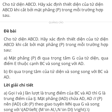
Cho tứ diện ABCD. Hãy xác định thiết diện của tứ diện
ABCD khi cắt bởi mặt phẳng (P) trong mỗi trường hợp
sau.
QUẢNG CÁO
Đề bài
Cho tứ diện ABCD. Hãy xác định thiết diện của tứ diện
ABCD khi cắt bởi mặt phẳng (P) trong mỗi trường hợp
sau:
a) Mặt phẳng (P) đi qua trọng tâm G của tứ diện, qua
điểm E thuộc cạnh BC và song song với AD.
b) Đi qua trọng tâm của tứ diện và song song với BC và
AD.
Lời giải chi tiết
a) Gọi I và J lần lượt là trung điểm của BC và AD thì G là
trung điểm của IJ. Mặt phẳng (IAD) chứa AD, AD // (P)
nên (IAD) cắt (P) theo giao tuyến MN qua G và song
song với \(AD\left( {M \in AI,\,N \in DI} \right).\)