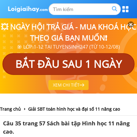
💥 NGÀY HỘI TRẢ GIÁ - MUA KHOÁ HỌC
THEO GIÁ BẠN MUỐN❗
🎯 LỚP 1-12 TẠI TUYENSINH247 (TỪ 10-12/08)
BẮT ĐẦU SAU 1 NGÀY
XEM CHI TIẾT
Trang chủ
Giải SBT toán hình học và đại số 11 nâng cao
Câu 35 trang 57 Sách bài tập Hình học 11 nâng
cao.