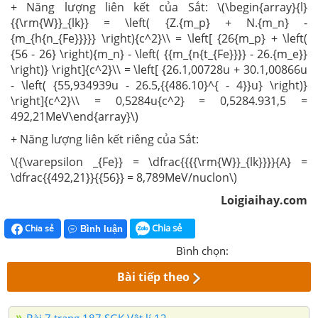
+ Năng lượng liên kết của Sắt: \(\begin{array}{l}
{{\rm{W}}_{lk}} = \left( {Z.{m_p} + N.{m_n} -
{m_{h{n_{Fe}}}}} \right){c^2}\\ = \left[ {26{m_p} + \left(
{56 - 26} \right){m_n} - \left( {{m_{n{t_{Fe}}}} - 26.{m_e}}
\right)} \right]{c^2}\\ = \left[ {26.1,00728u + 30.1,00866u
- \left( {55,934939u - 26.5,{{486.10}^{ - 4}}u} \right)}
\right]{c^2}\\ = 0,5284u{c^2} = 0,5284.931,5 =
492,21MeV\end{array}\)
+ Năng lượng liên kết riêng của Sắt:
\({\varepsilon _{Fe}} = \dfrac{{{{\rm{W}}_{lk}}}}{A} =
\dfrac{{492,21}}{{56}} = 8,789MeV/nuclon\)
Loigiaihay.com
Chia sẻ
Chia sẻ
Bình luận
Bình chọn:
Bài tiếp theo