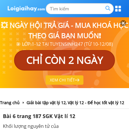
💥 NGÀY HỘI TRẢ GIÁ - MUA KHOÁ HỌC
THEO GIÁ BẠN MUỐN❗
🎯 LỚP 1-12 TẠI TUYENSINH247 (TỪ 10-12/08)
CHỈ CÒN 2 NGÀY
XEM CHI TIẾT
Trang chủ
Giải bài tập vật lý 12, Vật lý 12 - Để học tốt vật lý 12
Bài 6 trang 187 SGK Vật lí 12
Khối lượng nguyên tử của