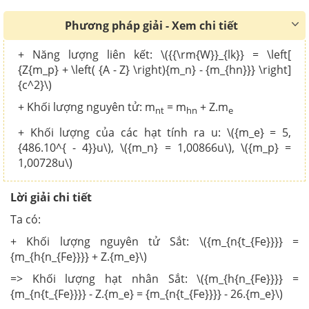
Phương pháp giải - Xem chi tiết
+ Năng lượng liên kết: \({{\rm{W}}_{lk}} = \left[
{Z{m_p} + \left( {A - Z} \right){m_n} - {m_{hn}}} \right]
{c^2}\)
+ Khối lượng nguyên tử:
m
= m
+ Z.m
nt
hn
e
+ Khối lượng của các hạt tính ra u: \({m_e} = 5,
{486.10^{ - 4}}u\), \({m_n} = 1,00866u\), \({m_p} =
1,00728u\)
Lời giải chi tiết
Ta có:
+ Khối lượng nguyên tử Sắt: \({m_{n{t_{Fe}}}} =
{m_{h{n_{Fe}}}} + Z.{m_e}\)
=> Khối lượng hạt nhân Sắt: \({m_{h{n_{Fe}}}} =
{m_{n{t_{Fe}}}} - Z.{m_e} = {m_{n{t_{Fe}}}} - 26.{m_e}\)