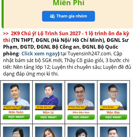
Miễn Phí
>> 2K9 Chú ý! Lộ Trình Sun 2027 - 1 lộ trình ôn đa kỳ
thi
(TN THPT, ĐGNL (Hà Nội/ Hồ Chí Minh), ĐGNL Sư
Phạm, ĐGTD, ĐGNL Bộ Công an, ĐGNL Bộ Quốc
phòng
-
Click xem ngay
)
tại Tuyensinh247.com.
Cập
nhật bám sát bộ SGK mới, Thầy Cô giáo giỏi, 3 bước chi
tiết: Nền tảng lớp 12; Luyện thi chuyên sâu; Luyện đề đủ
dạng đáp ứng mọi kì thi.