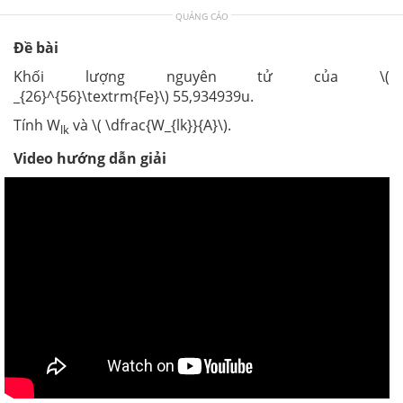
QUẢNG CÁO
Đề bài
Khối lượng nguyên tử của \(
_{26}^{56}\textrm{Fe}\) 55,934939u.
Tính W
và \( \dfrac{W_{lk}}{A}\).
lk
Video hướng dẫn giải