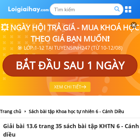
💥 NGÀY HỘI TRẢ GIÁ - MUA KHOÁ HỌC
THEO GIÁ BẠN MUỐN❗
🎯 LỚP 1-12 TẠI TUYENSINH247 (TỪ 10-12/08)
BẮT ĐẦU SAU 1 NGÀY
XEM CHI TIẾT
Trang chủ
Sách bài tập Khoa học tự nhiên 6 - Cánh Diều
Giải bài 13.6 trang 35 sách bài tập KHTN 6 - Cánh
diều