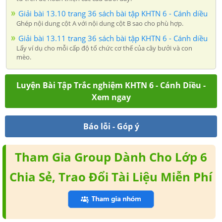
Giải bài 13.10 trang 36 sách bài tập KHTN 6 - Cánh diều
Ghép nội dung cột A với nội dung cột B sao cho phù hợp.
Giải bài 13.11 trang 36 sách bài tập KHTN 6 - Cánh diều
Lấy ví dụ cho mỗi cấp độ tổ chức cơ thể của cây bưởi và con
mèo.
Luyện Bài Tập Trắc nghiệm KHTN 6 - Cánh Diều -
Xem ngay
Báo lỗi - Góp ý
Tham Gia Group Dành Cho Lớp 6
Chia Sẻ, Trao Đổi Tài Liệu Miễn Phí