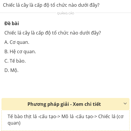
Chiếc lá cây là cấp độ tổ chức nào dưới đây?
QUẢNG CÁO
Đề bài
Chiếc lá cây là cấp độ tổ chức nào dưới đây?
A. Cơ quan.
B. Hệ cơ quan.
C. Tế bào.
D. Mộ.
Phương pháp giải - Xem chi tiết
Tế bào thịt lá -cấu tạo-> Mô lá -cấu tạo-> Chiếc lá (cơ
quan)