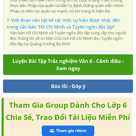
thực dân Pháp của quân và dân ta đánh thắng quân viễn chinh
Pháp có tiềm lực quân sự mạnh, vũ khí trang bị hiện đại
Viết đoạn văn liệt kê các mốc sự kiện được nhắc đến
trong văn bản “Hồ Chí Minh và Tuyên ngôn độc lập”
Văn bản Hồ Chí Minh và Tuyên ngôn độc lập cung cấp cho người
đọc thông tin về sự kiện Chủ tịch Hồ Chí Minh đọc Tuyên ngôn
độc lập tại Quảng trường Ba Đình
Luyện Bài Tập Trắc nghiệm Văn 6 - Cánh diều -
Xem ngay
Báo lỗi - Góp ý
Tham Gia Group Dành Cho Lớp 6
Chia Sẻ, Trao Đổi Tài Liệu Miễn Phí