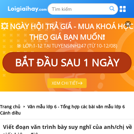
💥 NGÀY HỘI TRẢ GIÁ - MUA KHOÁ HỌC
THEO GIÁ BẠN MUỐN❗
🎯 LỚP 1-12 TẠI TUYENSINH247 (TỪ 10-12/08)
BẮT ĐẦU SAU 1 NGÀY
XEM CHI TIẾT
Trang chủ
Văn mẫu lớp 6 - Tổng hợp các bài văn mẫu lớp 6
Cánh diều
Viết đoạn văn trình bày suy nghĩ của anh/chị về