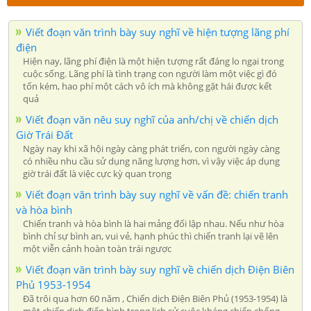
Viết đoạn văn trình bày suy nghĩ về hiện tượng lãng phí
điện
Hiện nay, lãng phí điện là một hiện tượng rất đáng lo ngại trong
cuộc sống. Lãng phí là tình trạng con người làm một việc gì đó
tốn kém, hao phí một cách vô ích mà không gặt hái được kết
quả
Viết đoạn văn nêu suy nghĩ của anh/chị về chiến dịch
Giờ Trái Đất
Ngày nay khi xã hội ngày càng phát triển, con người ngày càng
có nhiều nhu cầu sử dụng năng lượng hơn, vì vậy việc áp dụng
giờ trái đất là việc cực kỳ quan trọng
Viết đoạn văn trình bày suy nghĩ về vấn đề: chiến tranh
và hòa bình
Chiến tranh và hòa bình là hai mảng đối lập nhau. Nếu như hòa
bình chỉ sự bình an, vui vẻ, hạnh phúc thì chiến tranh lại vẽ lên
một viễn cảnh hoàn toàn trái ngược
Viết đoạn văn trình bày suy nghĩ về chiến dịch Điện Biên
Phủ 1953-1954
Đã trôi qua hơn 60 năm , Chiến dịch Điện Biên Phủ (1953-1954) là
một chiến dịch điển hình trong lịch sử cuộc kháng chiến chống