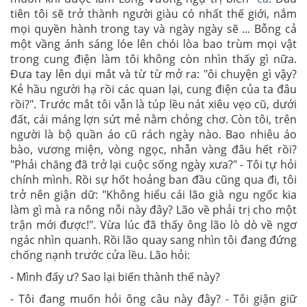
tiên tôi sẽ trở thành người giàu có nhất thế giới, nắm
mọi quyền hành trong tay và ngày ngày sẽ ... Bỗng cả
một vầng ánh sáng lóe lên chói lòa bao trùm mọi vật
trong cung điện làm tôi không còn nhìn thấy gì nữa.
Đưa tay lên dụi mắt và từ từ mở ra: "ôi chuyện gì vậy?
Kẻ hầu người hạ rồi các quan lại, cung điện của ta đâu
rồi?". Trước mắt tôi vẫn là túp lều nát xiêu vẹo cũ, dưới
đất, cái máng lợn sứt mẻ nằm chỏng chơ. Còn tôi, trên
người là bộ quần áo cũ rách ngày nào. Bao nhiêu áo
bào, vương miện, vòng ngọc, nhẫn vàng đâu hết rồi?
"Phải chăng đã trở lại cuộc sống ngày xưa?" - Tôi tự hỏi
chính mình. Rồi sự hốt hoảng ban đầu cũng qua đi, tôi
trở nên giận dữ: "Không hiểu cái lão già ngu ngốc kia
làm gì mà ra nông nỗi này đây? Lão về phải trị cho một
trận mới được!". Vừa lúc đã thấy ông lão lò dò về ngơ
ngác nhìn quanh. Rồi lão quay sang nhìn tôi đang đứng
chống nạnh trước cửa lều. Lão hỏi:
- Mình đấy ư? Sao lại biến thành thế này?
- Tôi đang muốn hỏi ông câu này đây? - Tôi giận giữ