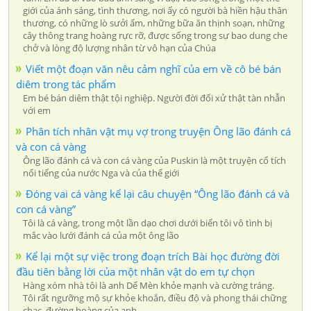
giới của ánh sáng, tình thương, nơi ấy có người bà hiền hậu thân
thương, có những lò sưởi ấm, những bữa ăn thịnh soạn, những
cây thông trang hoàng rực rỡ, được sống trong sự bao dung che
chở và lòng độ lượng nhân từ vô hạn của Chúa
Viết một đoạn văn nêu cảm nghĩ của em về cô bé bán
diêm trong tác phẩm
Em bé bán diêm thật tội nghiệp. Người đời đối xử thật tàn nhẫn
với em
Phân tích nhân vật mụ vợ trong truyện Ông lão đánh cá
và con cá vàng
Ông lão đánh cá và con cá vàng của Puskin là một truyện cổ tích
nổi tiếng của nước Nga và của thế giới
Đóng vai cá vàng kể lại câu chuyện “Ông lão đánh cá và
con cá vàng”
Tôi là cá vàng, trong một lần dạo chơi dưới biển tôi vô tình bị
mắc vào lưới đánh cá của một ông lão
Kể lại một sự việc trong đoạn trích Bài học đường đời
đầu tiên bằng lời của một nhân vật do em tự chọn
Hàng xóm nhà tôi là anh Dế Mèn khỏe mạnh và cường tráng.
Tôi rất ngưỡng mộ sự khỏe khoắn, điều độ và phong thái chững
chạc, đường hoàng của anh