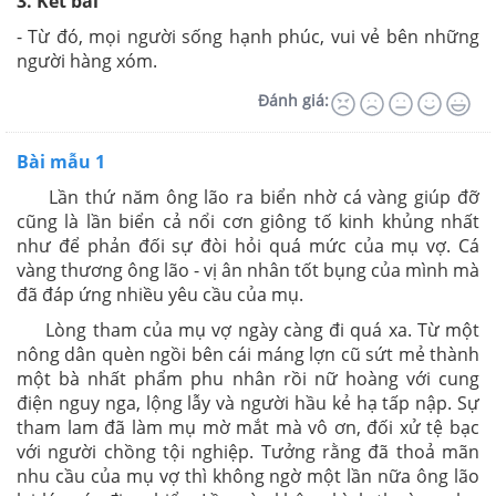
3. Kết bài
- Từ đó, mọi người sống hạnh phúc, vui vẻ bên những
người hàng xóm.
Đánh giá:
Bài mẫu 1
Lần thứ năm ông lão ra biển nhờ cá vàng giúp đỡ
cũng là lần biển cả nổi cơn giông tố kinh khủng nhất
như để phản đối sự đòi hỏi quá mức của mụ vợ. Cá
vàng thương ông lão - vị ân nhân tốt bụng của mình mà
đã đáp ứng nhiều yêu cầu của mụ.
Lòng tham của mụ vợ ngày càng đi quá xa. Từ một
nông dân quèn ngồi bên cái máng lợn cũ sứt mẻ thành
một bà nhất phẩm phu nhân rồi nữ hoàng với cung
điện nguy nga, lộng lẫy và người hầu kẻ hạ tấp nập. Sự
tham lam đã làm mụ mờ mắt mà vô ơn, đối xử tệ bạc
với người chồng tội nghiệp. Tưởng rằng đã thoả mãn
nhu cầu của mụ vợ thì không ngờ một lần nữa ông lão