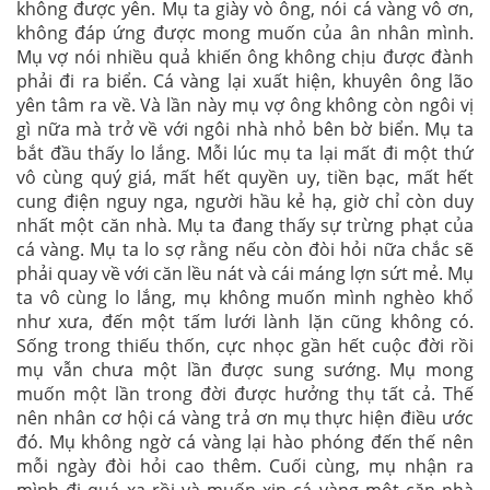
không được yên. Mụ ta giày vò ông, nói cá vàng vô ơn,
không đáp ứng được mong muốn của ân nhân mình.
Mụ vợ nói nhiều quả khiến ông không chịu được đành
phải đi ra biển. Cá vàng lại xuất hiện, khuyên ông lão
yên tâm ra về. Và lần này mụ vợ ông không còn ngôi vị
gì nữa mà trở về với ngôi nhà nhỏ bên bờ biển. Mụ ta
bắt đầu thấy lo lắng. Mỗi lúc mụ ta lại mất đi một thứ
vô cùng quý giá, mất hết quyền uy, tiền bạc, mất hết
cung điện nguy nga, người hầu kẻ hạ, giờ chỉ còn duy
nhất một căn nhà. Mụ ta đang thấy sự trừng phạt của
cá vàng. Mụ ta lo sợ rằng nếu còn đòi hỏi nữa chắc sẽ
phải quay về với căn lều nát và cái máng lợn sứt mẻ. Mụ
ta vô cùng lo lắng, mụ không muốn mình nghèo khổ
như xưa, đến một tấm lưới lành lặn cũng không có.
Sống trong thiếu thốn, cực nhọc gần hết cuộc đời rồi
mụ vẫn chưa một lần được sung sướng. Mụ mong
muốn một lần trong đời được hưởng thụ tất cả. Thế
nên nhân cơ hội cá vàng trả ơn mụ thực hiện điều ước
đó. Mụ không ngờ cá vàng lại hào phóng đến thế nên
mỗi ngày đòi hỏi cao thêm. Cuối cùng, mụ nhận ra