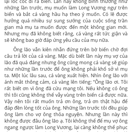
lại lóc cóc đi ra biển. Lần này không bình thường như
những lần trước, mụ muốn làm Long Vương ngự trên
biển và bắt cá vàng hầu hạ theo ý muốn. Có lẽ được
hưởng quá nhiều sự sung sướng của cuộc sống trần
gian mà mụ ta muốn được đến một không gian mới.
Nhưng mụ đã không biết rằng, cá vàng rất tức giận và
sẽ không bao giờ đáp ứng yêu cầu của mụ nữa.
Ông lão vẫn kiên nhẫn đứng trên bờ biển chờ đợi
câu trả lời của cá vàng. Mặc dù biết lần này mụ vợ của
lão đã quá đáng nhưng ông cũng mong cá vàng sẽ giúp
như những lần trước để ông không phải khổ sở vì mụ
ta. Một lúc lâu sau, cá vàng xuất hiện. Nhìn ông lão với
ánh mắt thông cảm, cá vàng lên tiếng: “Ông lão ơi. Tôi
rất biết ơn vì ông đã cứu mạng tôi. Nếu không có ông
thì tôi cũng không thể vẫy vùng trên biển cả được nữa.
Vậy nên tôi rất muốn trả ơn ông, trả ơn thật hậu để
đáp đền lòng tốt của ông. Những lần trước tôi đều giúp
ông làm cho vợ ông thỏa nguyện. Nhưng lần này thì
không được đâu ông lão ạ. Tôi không thể để mụ vợ ông
ngang ngược làm Long Vương, lại càng không thể phục