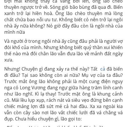
Đợi mãi không thấy cá vàng bơi lên, ông lão chèo
thuyền ngược trở về. Sóng gió bão bùng đã qua đi. Biển
xanh trở lại hiền hoà. Ông lão chèo thuyền mà lòng
chất chứa bao nỗi ưu tư. Không biết có nên trở lại ngôi
nhà ấy nữa không? Nó giờ đây đâu còn là ngôi nhà của
mình nữa
Và người ở trong ngôi nhà ấy cũng đâu phải là người vợ
đói khổ của mình. Nhưng không biết quỷ thần xui khiến
thế nào mà đôi chân lão vẫn đưa lão về mảnh đất ngày
xưa.
Nhưng! Chuyện gì đang xảy ra thế này? Tất
cả
đã biến
đi đâu? Tại sao không còn ai nữa? Mụ vợ của ta đâu?
Trước mắt ông lão không phải là một cung điện nguy
nga có Long Vương đang ngự giữa hàng trăm lính canh
như lão nghĩ. Kì lạ thay! Trước mặt ông là khung cảnh
cũ. Mái lều lụp xụp, rách nát và siêu vẹo đứng bên cạnh
chiếc máng lợn đã sứt mẻ cả hai đầu. Xa xa ngoài kia
vẫn còn cây sào nơi lão vắt chiếc lưới đã vá chằng vá
đụp. Chưa hiểu chuyện gì, lão gọi to: