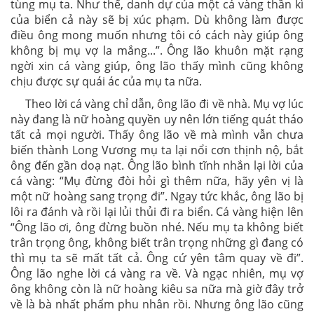
tùng mụ ta. Như thế, danh dự của một cá vàng thần kì
của biển cả này sẽ bị xúc phạm. Dù không làm được
điều ông mong muốn nhưng tôi có cách này giúp ông
không bị mụ vợ la mắng...”. Ông lão khuôn mặt rạng
ngời xin cá vàng giúp, ông lão thấy mình cũng không
chịu được sự quái ác của mụ ta nữa.
Theo lời cá vàng chỉ dẫn, ông lão đi về nhà. Mụ vợ lúc
này đang là nữ hoàng quyền uy nên lớn tiếng quát tháo
tất cả mọi người. Thấy ông lão về mà mình vẫn chưa
biến thành Long Vương mụ ta lại nổi cơn thịnh nộ, bắt
ông đến gần doạ nạt. Ông lão bình tĩnh nhắn lại lời của
cá vàng: “Mụ đừng đòi hỏi gì thêm nữa, hãy yên vị là
một nữ hoàng sang trọng đi”. Ngay tức khắc, ông lão bị
lôi ra đánh và rồi lại lủi thủi đi ra biển. Cá vàng hiện lên
“Ông lão ơi, ông đừng buồn nhé. Nếu mụ ta không biết
trân trọng ông, không biết trân trọng những gì đang có
thì mụ ta sẽ mất tất cả. Ông cứ yên tâm quay về đi”.
Ông lão nghe lời cá vàng ra về. Và ngạc nhiên, mụ vợ
ông không còn là nữ hoàng kiêu sa nữa mà giờ đây trở
về là bà nhất phẩm phu nhân rồi. Nhưng ông lão cũng