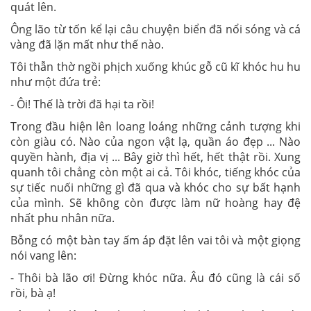
quát lên.
Ông lão từ tốn kể lại câu chuyện biển đã nổi sóng và cá
vàng đã lặn mất như thế nào.
Tôi thẫn thờ ngồi phịch xuống khúc gỗ cũ kĩ khóc hu hu
như một đứa trẻ:
- Ôi! Thế là trời đã hại ta rồi!
Trong đầu hiện lên loang loáng những cảnh tượng khi
còn giàu có. Nào của ngon vật lạ, quần áo đẹp ... Nào
quyền hành, địa vị ... Bây giờ thì hết, hết thật rồi. Xung
quanh tôi chẳng còn một ai cả. Tôi khóc, tiếng khóc của
sự tiếc nuối những gì đã qua và khóc cho sự bất hạnh
của mình. Sẽ không còn được làm nữ hoàng hay đệ
nhất phu nhân nữa.
Bỗng có một bàn tay ấm áp đặt lên vai tôi và một giọng
nói vang lên:
- Thôi bà lão ơi! Đừng khóc nữa. Âu đó cũng là cái số
rồi, bà ạ!