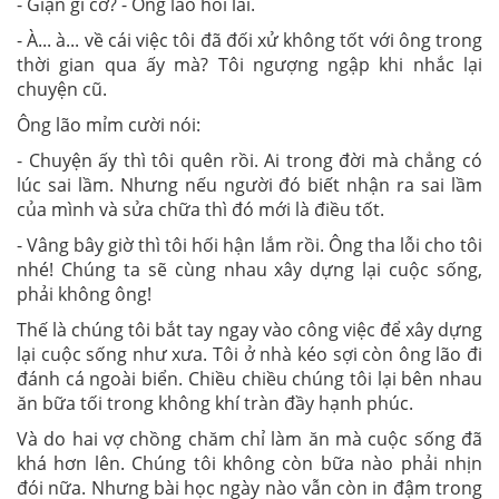
- Giận gì cơ? - Ông lão hỏi lai.
- À... à... về cái việc tôi đã đối xử không tốt với ông trong
thời gian qua ấy mà? Tôi ngượng ngập khi nhắc lại
chuyện cũ.
Ông lão mỉm cười nói:
- Chuyện ấy thì tôi quên rồi. Ai trong đời mà chẳng có
lúc sai lầm. Nhưng nếu người đó biết nhận ra sai lầm
của mình và sửa chữa thì đó mới là điều tốt.
- Vâng bây giờ thì tôi hối hận lắm rồi. Ông tha lỗi cho tôi
nhé! Chúng ta sẽ cùng nhau xây dựng lại cuộc sống,
phải không ông!
Thế là chúng tôi bắt tay ngay vào công việc để xây dựng
lại cuộc sống như xưa. Tôi ở nhà kéo sợi còn ông lão đi
đánh cá ngoài biển. Chiều chiều chúng tôi lại bên nhau
ăn bữa tối trong không khí tràn đầy hạnh phúc.
Và do hai vợ chồng chăm chỉ làm ăn mà cuộc sống đã
khá hơn lên. Chúng tôi không còn bữa nào phải nhịn
đói nữa. Nhưng bài học ngày nào vẫn còn in đậm trong