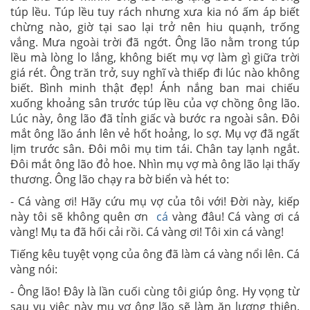
túp lều. Túp lều tuy rách nhưng xưa kia nó ấm áp biết
chừng nào, giờ tại sao lại trở nên hiu quạnh, trống
vắng. Mưa ngoài trời đã ngớt. Ông lão nằm trong túp
lều mà lòng lo lắng, không biết mụ vợ làm gì giữa trời
giá rét. Ông trăn trở, suy nghĩ và thiếp đi lúc nào không
biết. Bình minh thật đẹp! Ánh nắng ban mai chiếu
xuống khoảng sân trước túp lều của vợ chồng ông lão.
Lúc này, ông lão đã tỉnh giấc và bước ra ngoài sân. Đôi
mắt ông lão ánh lên vẻ hốt hoảng, lo sợ. Mụ vợ đã ngất
lịm trước sân. Đôi môi mụ tim tái. Chân tay lạnh ngắt.
Đôi mắt ông lão đỏ hoe. Nhìn mụ vợ mà ông lão lại thấy
thương. Ông lão chạy ra bờ biển và hét to:
- Cá vàng ơi! Hãy cứu mụ vợ của tôi với! Đời này, kiếp
này tôi sẽ không quên ơn
cá
vàng đâu! Cá vàng ơi cá
vàng! Mụ ta đã hối cải rồi. Cá vàng ơi! Tôi xin cá vàng!
Tiếng kêu tuyệt vọng của ông đã làm cá vàng nổi lên. Cá
vàng nói:
- Ông lão! Đây là lần cuối cùng tôi giúp ông. Hy vọng từ
sau vụ việc này mụ vợ ông lão sẽ làm ăn lương thiện.