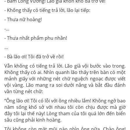
- Bẩm Long Vương! Lão già khốn khổ đã trở về!
- Không thấy có tiếng trả lời, lão lại tiếp:
- Thưa nữ hoàng!
-…
- Thưa nhất phẩm phu nhân!
…
- Bà lão ơi! Tôi đã trở về rồi!
Vẫn không có tiếng trả lời. Lão già vội bước vào trong.
Không thấy có ai. Nhìn quanh lão thấy trên bàn có một
mảnh giấy với những nét chữ nguệch ngoạc được viết
vội vàng. Lão mang ra soi dưới nắng và bắt đầu đánh
vần từng nét chữ:
“Ông lão ơi! Tôi có lỗi với ông nhiều lắm! Không ngờ bao
năm sống khổ sở với nhau tôi còn chịu được mà giờ
đây tôi lại thế này! Lòng tham của tôi quá lớn đến biển
sâu cũng phải kinh hoàng.
Tôi không còn mặt mũi nào nhìn ông nữa. Chào ông!