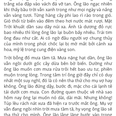
trắng xóa đập vào vách đá vỡ tan. Ông lão ngạc nhiên
khi thấy bầu trời vẫn xanh trong như mọi ngày và nắng
vẫn vàng tươi. Từng hàng cây phi lao rì rào trong gió.
Gió thổi từ biển vào đêm theo hơi nước mát rượi. Mặt
Trời khuất dần sau dãy núi xa. Ánh tà dương đỏ rực
bao nhiêu thì lòng ông lão lại buồn bấy nhiêu. Trái tim
ông đau như cắt. Ai có ngờ đâu người vợ chung thủy
của mình trong phút chốc lại bị mờ mắt bởi cảnh xa
hoa, mỹ lệ trong cung điện vàng son.
Trời bỗng đổ mưa tầm tã. Mưa nặng hạt dần, ông lão
vẫn ngồi dưới gốc cây dừa bên bờ biển. Dường như
ông lão muốn cơn mưa rửa trôi hết bao ưu tư, phiền
muộn trong lòng. Trong tâm trí ông giờ đây chỉ có duy
nhất một suy nghĩ, đó là có nên tha thứ cho mụ vợ hay
không. Ông lão đứng dậy, bước đi, mặc cho cái lạnh tê
tái dưới cơn mưa. Con đường quen thuộc về nhà sao
hôm nay ông lại muốn nó dài, dài mãi. Nhưng không!
Túp lều rách nát xưa đã hiện ra trước mắt ông. Mụ vợ
vẫn đang ngồi nhìn trời mưa tầm tã, hy vọng ông lão sẽ
tha thứ cho mình. Ông lão lẳng lặng bước vào trong