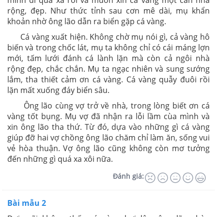
mình đi quá xa rồi và muốn xin cá vàng một căn nhà
rộng, đẹp. Như thức tỉnh sau cơn mê dài, mụ khẩn
khoản nhờ ông lão dẫn ra biển gặp cá vàng.
Cá vàng xuất hiện. Không chờ mụ nói gì, cả vàng hô
biến và trong chốc lát, mụ ta không chỉ có cái máng lợn
mới, tấm lưới đánh cá lành lặn mà còn cả ngôi nhà
rộng đẹp, chắc chắn. Mụ ta ngạc nhiên và sung sướng
lắm, tha thiết cảm ơn cá vàng. Cá vàng quẫy đuôi rồi
lặn mất xuống đáy biển sâu.
Ông lão cùng vợ trở về nhà, trong lòng biết ơn cá
vàng tốt bụng. Mụ vợ đã nhận ra lỗi lầm cùa mình và
xin ông lão tha thứ. Từ đó, dựa vào những gì cá vàng
giúp đỡ hai vợ chồng ông lão chăm chỉ làm ăn, sống vui
vẻ hòa thuận. Vợ ông lão cũng không còn mơ tưởng
đến những gì quá xa xôi nữa.
Đánh giá:
Bài mẫu 2