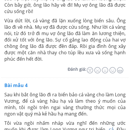
Còn bây giờ, ông lão hãy về đi! Mụ vợ ông lão đã được
cứu sống rồi!
Vừa dứt lời, cá vàng đã lặn xuống lòng biển sâu. Ông
lão đi về nhà. Mụ vợ đã được cứu sống. Như lời cá vàng
nói, từ đó trở đi mụ vợ ông lão đã làm ăn lương thiện,
đối xử tốt với ông lão. Sự cố gắng lao động của hai vợ
chồng ông lão đã được đền đáp. Rồi gia đình ông xây
được một căn nhà thay cho túp lều xưa và sống hạnh
phúc đến hết đời.
Đánh giá:
Bài mẫu 4
Sau khi bắt ông lão đi ra biển bảo cá vàng cho làm Long
Vương, để cá vàng hầu hạ và làm theo ý muốn của
mình, tôi ngồi trên ngai vàng thường thức mọi của
ngon vật quý mà kẻ hầu hạ mang đến.
Tôi vừa ngồi nhấm nháp vừa nghĩ đến những ước
muốn khi được làm Long Vương ngự trị biển
cả
. Đầu