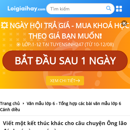
💥 NGÀY HỘI TRẢ GIÁ - MUA KHOÁ HỌC
THEO GIÁ BẠN MUỐN❗
🎯 LỚP 1-12 TẠI TUYENSINH247 (TỪ 10-12/08)
BẮT ĐẦU SAU 1 NGÀY
XEM CHI TIẾT
Trang chủ
Văn mẫu lớp 6 - Tổng hợp các bài văn mẫu lớp 6
Cánh diều
Viết một kết thúc khác cho câu chuyện Ông lão