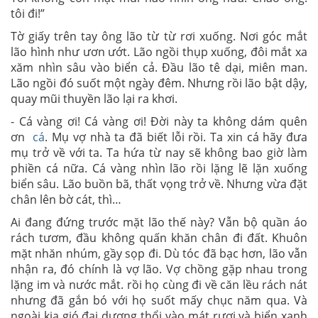
tôi đi!”
Tờ giấy trên tay ông lão từ từ rơi xuống. Nơi góc mắt
lão hình như ươn ướt. Lão ngồi thụp xuống, đôi mắt xa
xăm nhìn sâu vào biển cả. Đầu lão tê dại, miên man.
Lão ngồi đó suốt một ngày đêm. Nhưng rồi lão bật dậy,
quay mũi thuyền lão lại ra khơi.
- Cá vàng ơi! Cá vàng ơi! Đời này ta không dám quên
ơn
cá
. Mụ vợ nhà ta đã biết lỗi rồi. Ta xin cá hãy đưa
mụ trở về với ta. Ta hứa từ nay sẽ không bao giờ làm
phiền cá nữa. Cá vàng nhìn lão rồi lặng lẽ lặn xuống
biển sâu. Lão buồn bã, thất vọng trở về. Nhưng vừa đặt
chân lên bờ cát, thì…
Ai đang đứng trước mặt lão thế này? Vẫn bộ quần áo
rách tươm, đầu không quấn khăn chân đi đất. Khuôn
mặt nhăn nhúm, gầy sọp đi. Dù tóc đã bạc hơn, lão vẫn
nhận ra, đó chính là vợ lão. Vợ chồng gặp nhau trong
lặng im và nước mắt. rồi họ cùng đi về căn lều rách nát
nhưng đã gắn bó với họ suốt mấy chục năm qua. Và
ngoài kia gió đại dương thổi vào mát rượi và biển xanh