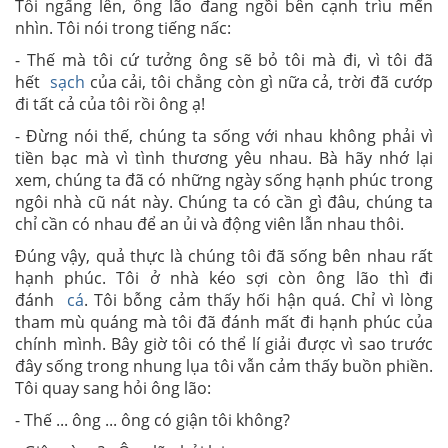
Tôi ngẩng lên, ông lão đang ngồi bên cạnh trìu mến
nhìn. Tôi nói trong tiếng nấc:
- Thế mà tôi cứ tưởng ông sẽ bỏ tôi mà đi, vì tôi đã
hết
sạch
của cải, tôi chẳng còn gì nữa cả, trời đã cướp
đi tất cả của tôi rồi ông ạ!
- Đừng nói thế, chúng ta sống với nhau không phải vì
tiền bạc mà vì tình thương yêu nhau. Bà hãy nhớ lại
xem, chúng ta đã có những ngày sống hạnh phúc trong
ngôi nhà cũ nát này. Chúng ta có cần gì đâu, chúng ta
chỉ cần có nhau để an ủi và động viên lẫn nhau thôi.
Đúng vậy, quả thực là chúng tôi đã sống bên nhau rất
hạnh phúc. Tôi ở nhà kéo sợi còn ông lão thì đi
đánh
cá
. Tôi bỗng cảm thấy hối hận quá. Chỉ vì lòng
tham mù quáng mà tôi đã đánh mất đi hạnh phúc của
chính mình. Bây giờ tôi có thể lí giải được vì sao trước
đây sống trong nhung lụa tôi vẫn cảm thấy buồn phiền.
Tôi quay sang hỏi ông lão:
- Thế ... ông ... ông có giận tôi không?