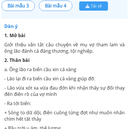
Bài mẫu 3
Bài mẫu 4
Tải về
Dàn ý
1. Mở bài
Giới thiệu vắn tắt câu chuyện về mụ vợ tham lam và
ông lão đánh cá đáng thương, tội nghiệp.
2. Thân bài
a. Ông lão ra biển cầu xin cá vàng
- Lão lại đi ra biển cầu xin cá vàng giúp đỡ.
- Lão vừa xót xa vừa đau đớn khi nhận thấy sự đổi thay
đến điên rồ của vợ mình
- Ra tới biển:
+ Sóng to dữ dội, điên cuồng từng đợt như muốn nhấn
chìm hết tất thảy
+ Bầu trời u ám, thê lương