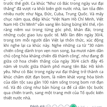
trước thế giới. Ca khúc “Như có Bác trong ngày vui đại
thắng” đã vượt ra khỏi biên giới nước nhà, lan tỏa đến
nhiều nước như Nga, Đức, Cuba, Trung Quốc. Và mấy
chục năm qua, điệp khúc “Việt Nam Hồ Chí Minh, Việt
Nam Hồ Chí Minh” vẫn vang lên bừng bừng khí thế, rộn
ràng niềm vui trong từng góc phố, khán đài, trong
những cuộc giao lưu quốc tế. Mỗi lần đến ngày 30/4,
trong tim mỗi người dân Việt lại thổn thức, xúc động
khi nghe lại ca khúc này. Nghe những ca từ “30 năm
chiến công dành trọn vẹn non song, ba mươi năm dân
chủ cộng hòa kháng chiến đã thành công’, như đang đi
giữa cờ hoa chiến thắng của ngày 30/4 cách đây 45
năm về trước giữa thành phố mang tên Bác Hồ kính
yêu. Như có Bác trong ngày vui đại thắng trở thành ca
khúc chấm dứt đạn bom, là niềm khát vọng hòa bình
của dân tộc sau gần 100 năm sống trong bom rơi đạn
nổ. Và đó cũng như bản hùng ca để cả dân tộc bước
qua chiến tranh, sang một trang mới của Tổ quốc kiến
thiết nước nhà.
Đánh giá: