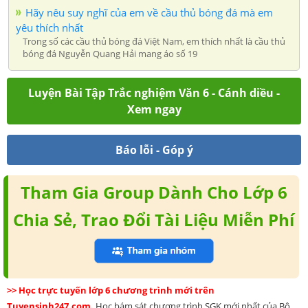
Hãy nêu suy nghĩ của em về cầu thủ bóng đá mà em
yêu thích nhất
Trong số các cầu thủ bóng đá Việt Nam, em thích nhất là cầu thủ
bóng đá Nguyễn Quang Hải mang áo số 19
Luyện Bài Tập Trắc nghiệm Văn 6 - Cánh diều -
Xem ngay
Báo lỗi - Góp ý
Tham Gia Group Dành Cho Lớp 6
Chia Sẻ, Trao Đổi Tài Liệu Miễn Phí
>> Học trực tuyến lớp 6 chương trình mới trên
Tuyensinh247.com.
Học bám sát chương trình SGK mới nhất của Bộ