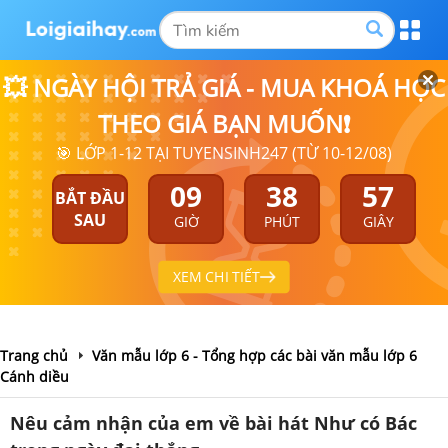
💥 NGÀY HỘI TRẢ GIÁ - MUA KHOÁ HỌC
THEO GIÁ BẠN MUỐN❗
🎯 LỚP 1-12 TẠI TUYENSINH247 (TỪ 10-12/08)
09
38
57
BẮT ĐẦU
SAU
GIỜ
PHÚT
GIÂY
XEM CHI TIẾT
Trang chủ
Văn mẫu lớp 6 - Tổng hợp các bài văn mẫu lớp 6
Cánh diều
Nêu cảm nhận của em về bài hát Như có Bác