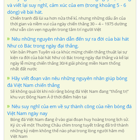
và viết lại suy nghĩ, cảm xúc của em (trong khoảng 5 - 6
dòng) về bài hát.
Chiến tranh đã lùi xa hơn nửa thế kỉ, nhưng những dấu ấn của
thời gian và niềm vui của ngày chiến thắng 30 – 4 – 1975 dường
như vẫn còn vẹn nguyên trong tâm trí người Việt
Nêu những nguyên nhân dẫn đến sự ra đời của bài hát
Như có Bác trong ngày đại thắng.
Văn bản Phạm Tuyên và ca khúc mừng chiến thắng thuật lại sự
kiện ra đời của bài hát Như có Bác trong ngày đại thẳng và kể lại
ngày lễ mừng chiến thắng 30/4 giải phóng miền Nam thống
nhất đất nước
Hãy viết đoạn văn nêu những nguyên nhân giúp bóng
đá Việt Nam chiến thắng
Sẽ không quá lời khi nói rằng bóng đá Việt Nam đang “thống trị”
khu vực Đông Nam Á ở thời điểm hiện tại
Nêu suy nghĩ của em về sự thành công của nền bóng đá
Việt Nam ngày nay
Bóng đá Việt Nam đang ở vào giai đoạn huy hoàng trong lịch sử.
Ký ức về một Thường Châu chìm trong tuyết trắng đã trở thành
những kỷ niệm không thể nào phai trong lòng người hâm mộ
Việt Nam