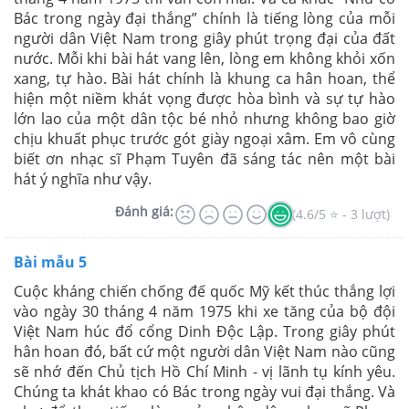
Bác trong ngày đại thắng” chính là tiếng lòng của mỗi
người dân Việt Nam trong giây phút trọng đại của đất
nước. Mỗi khi bài hát vang lên, lòng em không khỏi xốn
xang, tự hào. Bài hát chính là khung ca hân hoan, thể
hiện một niềm khát vọng được hòa bình và sự tự hào
lớn lao của một dân tộc bé nhỏ nhưng không bao giờ
chịu khuất phục trước gót giày ngoại xâm. Em vô cùng
biết ơn nhạc sĩ Phạm Tuyên đã sáng tác nên một bài
hát ý nghĩa như vậy.
Đánh giá:
(4.6/5 ⭐ - 3 lượt)
Bài mẫu 5
Cuộc kháng chiến chống đế quốc Mỹ kết thúc thắng lợi
vào ngày 30 tháng 4 năm 1975 khi xe tăng của bộ đội
Việt Nam húc đổ cổng Dinh Độc Lập. Trong giây phút
hân hoan đó, bất cứ một người dân Việt Nam nào cũng
sẽ nhớ đến Chủ tịch Hồ Chí Minh - vị lãnh tụ kính yêu.
Chúng ta khát khao có Bác trong ngày vui đại thắng. Và