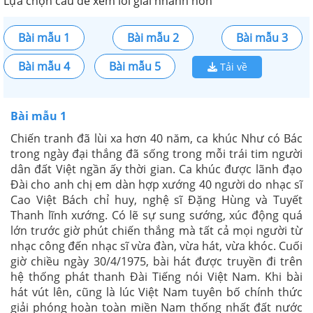
Lựa chọn câu để xem lời giải nhanh hơn
Bài mẫu 1
Bài mẫu 2
Bài mẫu 3
Bài mẫu 4
Bài mẫu 5
Tải về
Bài mẫu 1
Chiến tranh đã lùi xa hơn 40 năm, ca khúc Như có Bác
trong ngày đại thắng đã sống trong mỗi trái tim người
dân đất Việt ngần ấy thời gian. Ca khúc được lãnh đạo
Đài cho anh chị em dàn hợp xướng 40 người do nhạc sĩ
Cao Việt Bách chỉ huy, nghệ sĩ Đặng Hùng và Tuyết
Thanh lĩnh xướng. Có lẽ sự sung sướng, xúc động quá
lớn trước giờ phút chiến thắng mà tất cả mọi người từ
nhạc công đến nhạc sĩ vừa đàn, vừa hát, vừa khóc. Cuối
giờ chiều ngày 30/4/1975, bài hát được truyền đi trên
hệ thống phát thanh Đài Tiếng nói Việt Nam. Khi bài
hát vút lên, cũng là lúc Việt Nam tuyên bố chính thức
giải phóng hoàn toàn miền Nam thống nhất đất nước