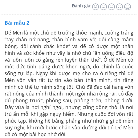
Đánh giá:
Bài mẫu 2
Dế Mèn là một chú dế trưởng khỏe mạnh, cường tráng
“tay chân nở nang, thân hình vạm vỡ, đôi càng mẫm
bóng, đôi cánh chắc khỏe” và để có được một thân
hình và sức khỏe như vậy là nhờ chú “ăn uống điều độ
và luôn luôn cố gắng rèn luyện thân thể”. Ở dế Mèn có
một đức tính đáng được khen ngợi, đó chính là cuộc
sống tự lập. Ngay khi được mẹ cho ra ở riêng thì dế
Mèn vốn vẫn rất tự tin vào bản thân mình, tin rằng
mình có thể tự mình sống tốt. Chú đã đào cái hang vốn
rất nông của mình thành một ngôi nhà rộng rãi, có đầy
đủ phòng trước, phòng sau, phòng trên, phòng dưới.
Đây vừa là nơi nghỉ ngơi, nhưng cũng đồng thời là nơi
trú ẩn mỗi khi gặp nguy hiểm. Nhưng cuộc đời vốn rất
phức tạp, không hề bằng phẳng như những gì dế mèn
suy nghĩ, khi mới bước chân vào đường đời thì Dế Mèn
đã có một bài học nhớ đời.