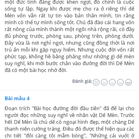
một đức tính đáng được khen ngợi, đó chính là cuộc
sống tự lập. Ngay khi được mẹ cho ra ở riêng thì dế
Mèn vốn vẫn rất tự tin vào bản thân mình, tin rằng
mình có thể tự mình sống tốt. Chú đã đào cái hang vốn
rất nông của mình thành một ngôi nhà rộng rãi, có đầy
đủ phòng trước, phòng sau, phòng trên, phòng dưới.
Đây vừa là nơi nghỉ ngơi, nhưng cũng đồng thời là nơi
trú ẩn mỗi khi gặp nguy hiểm. Nhưng cuộc đời vốn rất
phức tạp, không hề bằng phẳng như những gì dế mèn
suy nghĩ, khi mới bước chân vào đường đời thì Dế Mèn
đã có một bài học nhớ đời.
Đánh giá:
Bài mẫu 4
Đoạn trích "Bài học đường đời đầu tiên" đã để lại cho
người đọc những suy nghĩ về nhân vật Dế Mèn. Trước
hết Dế Mèn là chú dế có ngoại hình đẹp, một chàng Dế
thanh niên cường tráng. Điều đó được thể hiện qua các
chi tiết "đôi càng tôi mẫm bóng", "Những cái vuốt ở