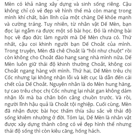
Mèn có khả năng xây dựng và sinh sống riêng. Cậu
không chỉ có vẻ đẹp về hình thể mà còn mang trong
mình khí chất, bản lĩnh của một chàng Dế khỏe mạnh
và cường tráng. Tuy nhiên, từ nhân vật Dế Mèn, bạn
đọc lại ngẫm ra được một số bài học. Đó là những bài
học về đạo đức làm người mà Dế Mèn chưa có. Thứ
nhất, cậu coi khinh người bạn Dế Choắt của mình.
Trong truyện, Mèn đã chê Choắt là “hôi như chuột” rồi
còn không cho Choắt đào hang sang nhà mình nữa. Dế
Mèn luôn giữ thái độ khinh thường Choắt, không coi
Choắt ngang hàng với mình. Thứ hai, Dế Mèn trêu chị
Cốc nhưng lại không nhận lỗi và kết cục là dẫn đến cái
chết của Dế Choắt. Nguyên nhân là do Mèn hung hăng,
tự cao trêu chọc chị Cốc nhưng lại nhát gan không dám
nhận lỗi mà ba chân bốn cẳng chuồn trước. Và rồi,
người lĩnh hậu quả là Choắt tội nghiệp. Cuối cùng, Mèn
đã nhận được bài học thấm thía sâu sắc về thái độ
sống khiêm nhường ở đời. Tóm lại, Dế Mèn là nhân vật
được xây dựng thành công có vẻ đẹp hình thể nhưng
thái độ sống thì còn kiêu căng, hống hách.