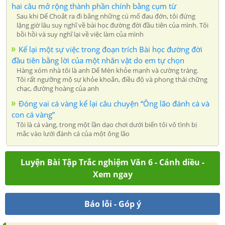
hai câu mở rộng thành phần chính bằng cụm từ
Sau khi Dế Choắt ra đi bằng những cú mổ đau đớn, tôi đứng
lặng giờ lâu suy nghĩ về bài học đường đời đầu tiên của mình. Tôi
bồi hồi và suy nghĩ lại về việc làm của mình
Kể lại một sự việc trong đoạn trích Bài học đường đời
đầu tiên bằng lời của một nhân vật do em tự chọn
Hàng xóm nhà tôi là anh Dế Mèn khỏe mạnh và cường tráng.
Tôi rất ngưỡng mộ sự khỏe khoắn, điều độ và phong thái chững
chạc, đường hoàng của anh
Đóng vai cá vàng kể lại câu chuyện “Ông lão đánh cá và
con cá vàng”
Tôi là cá vàng, trong một lần dạo chơi dưới biển tôi vô tình bị
mắc vào lưới đánh cá của một ông lão
Luyện Bài Tập Trắc nghiệm Văn 6 - Cánh diều -
Xem ngay
Báo lỗi - Góp ý