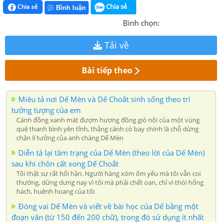
Chia sẻ
Chia sẻ
Bình luận
Bình chọn:
Tải về
Bài tiếp theo
Miêu tả nơi Dế Mèn và Dế Choắt sinh sống theo trí
tưởng tượng của em
Cánh đồng xanh mát đượm hương đồng gió nội của một vùng
quê thanh bình yên tĩnh, thẳng cánh cò bay chính là chỗ dừng
chân lí tưởng của anh chàng Dế Mèn
Diễn tả lại tâm trạng của Dế Mèn (theo lời của Dế Mèn)
sau khi chôn cất xong Dế Choắt
Tôi thật sự rất hối hận. Người hàng xóm ốm yếu mà tôi vẫn coi
thường, dửng dưng nay vì tôi mà phải chết oan, chỉ vì thói hống
hách, huênh hoang của tôi
Đóng vai Dế Mèn và viết về bài học của Dế bằng một
đoạn văn (từ 150 đến 200 chữ), trong đó sử dụng ít nhất