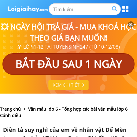
💥 NGÀY HỘI TRẢ GIÁ - MUA KHOÁ HỌC
THEO GIÁ BẠN MUỐN❗
🎯 LỚP 1-12 TẠI TUYENSINH247 (TỪ 10-12/08)
BẮT ĐẦU SAU 1 NGÀY
XEM CHI TIẾT
Trang chủ
Văn mẫu lớp 6 - Tổng hợp các bài văn mẫu lớp 6
Cánh diều
Diễn tả suy nghĩ của em về nhân vật Dế Mèn