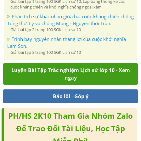
Giải bài tập 1 trang 100 SGK Lịch sử 10. Lập bảng thống kê các
cuộc kháng chiến và khởi nghĩa chống ngoại xâm
Phân tích sự khác nhau giữa hai cuộc kháng chiến chống
Tống thời Lý và chống Mông - Nguyên thời Trần.
Giải bài tập 2 trang 100 SGK Lịch sử 10
Trình bày nguyên nhân thắng lợi của cuộc khởi nghĩa
Lam Sơn.
Giải bài tập 3 trang 100 SGK Lịch sử 10
Luyện Bài Tập Trắc nghiệm Lịch sử lớp 10 - Xem
ngay
Báo lỗi - Góp ý
PH/HS 2K10 Tham Gia Nhóm Zalo
Để Trao Đổi Tài Liệu, Học Tập
Miễn Phí!