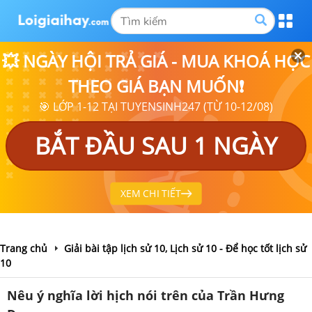
💥 NGÀY HỘI TRẢ GIÁ - MUA KHOÁ HỌC
THEO GIÁ BẠN MUỐN❗
🎯 LỚP 1-12 TẠI TUYENSINH247 (TỪ 10-12/08)
BẮT ĐẦU SAU 1 NGÀY
XEM CHI TIẾT
Trang chủ
Giải bài tập lịch sử 10, Lịch sử 10 - Để học tốt lịch sử
10
Nêu ý nghĩa lời hịch nói trên của Trần Hưng