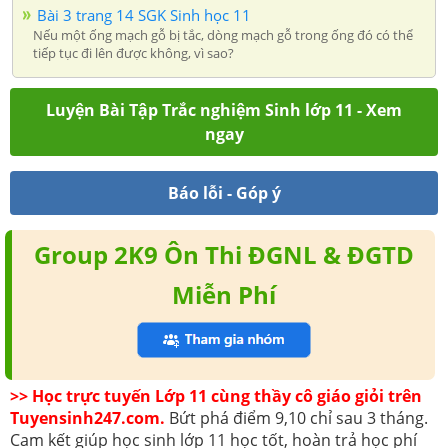
Bài 3 trang 14 SGK Sinh học 11
Nếu một ống mạch gỗ bị tắc, dòng mạch gỗ trong ống đó có thể
tiếp tục đi lên được không, vì sao?
Luyện Bài Tập Trắc nghiệm Sinh lớp 11 - Xem
ngay
Báo lỗi - Góp ý
Group 2K9 Ôn Thi ĐGNL & ĐGTD
Miễn Phí
>> Học trực tuyến Lớp 11 cùng thầy cô giáo giỏi trên
Tuyensinh247.com.
Bứt phá điểm 9,10 chỉ sau 3 tháng.
Cam kết giúp học sinh lớp 11 học tốt, hoàn trả học phí