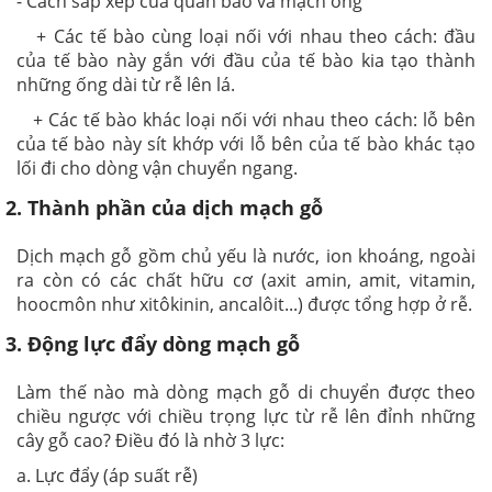
- Cách sắp xếp của quản bào và mạch ống
+ Các tế bào cùng loại nối với nhau theo cách: đầu
của tế bào này gắn với đầu của tế bào kia tạo thành
những ống dài từ rễ lên lá.
+ Các tế bào khác loại nối với nhau theo cách: lỗ bên
của tế bào này sít khớp với lỗ bên của tế bào khác tạo
lối đi cho dòng vận chuyển ngang.
2. Thành phần của dịch mạch gỗ
Dịch mạch gỗ gồm chủ yếu là nước, ion khoáng, ngoài
ra còn có các chất hữu cơ (axit amin, amit, vitamin,
hoocmôn như xitôkinin, ancalôit...) được tổng hợp ở rễ.
3. Động lực đẩy dòng mạch gỗ
Làm thế nào mà dòng mạch gỗ di chuyển được theo
chiều ngược với chiều trọng lực từ rễ lên đỉnh những
cây gỗ cao? Điều đó là nhờ 3 lực:
a. Lực đẩy (áp suất rễ)