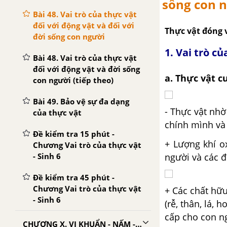
sống con 
Bài 48. Vai trò của thực vật
đối với động vật và đối với
Thực vật đóng v
đời sống con người
1. Vai trò c
Bài 48. Vai trò của thực vật
đối với động vật và đời sống
a. Thực vật c
con người (tiếp theo)
Bài 49. Bảo vệ sự đa dạng
- Thực vật nh
của thực vật
chính mình và 
Đề kiểm tra 15 phút -
+ Lượng khí o
Chương Vai trò của thực vật
- Sinh 6
người và các đ
Đề kiểm tra 45 phút -
Chương Vai trò của thực vật
+ Các chất hữu
- Sinh 6
(rễ, thân, lá,
cấp cho con ng
CHƯƠNG X. VI KHUẨN - NẤM - ĐỊA Y