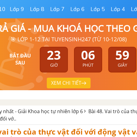
10
Lớp 9
Lớp 8
Lớp 7
Lớp 6
Lớp 5
Lớp 4
Lớ
RẢ GIÁ - MUA KHOÁ HỌC THEO
🎯 LỚP 1-12 TẠI TUYENSINH247 (TỪ 10-12/08)
23
06
58
BẮT ĐẦU
SAU
GIỜ
PHÚT
GIÂY
XEM CHI TIẾT
y nhất - Giải Khoa học tự nhiên lớp 6
Bài 48. Vai trò của th
đối vớ..
vai trò của thực vật đối với động vật v