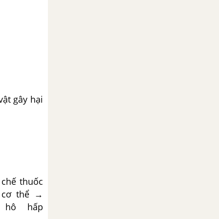
vật gây hại
g chế thuốc
o cơ thể
→
 hô hấp