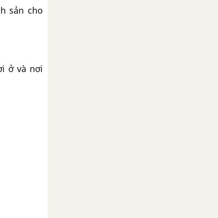
nh sản cho
i ở và nơi