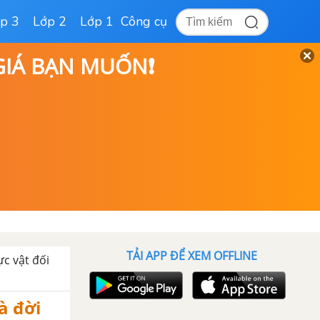
p 3
Lớp 2
Lớp 1
Công cụ
 GIÁ BẠN MUỐN❗
TẢI APP ĐỂ XEM OFFLINE
ực vật đối
à đời