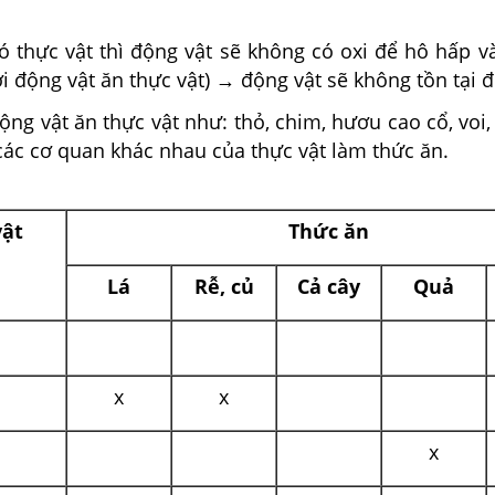
ó thực vật thì động vật sẽ không có oxi để hô hấp v
ới động vật ăn thực vật)
→
động vật sẽ không tồn tại 
động vật ăn thực vật như: thỏ, chim, hươu cao cổ, voi, 
các cơ quan khác nhau của thực vật làm thức ăn.
vật
Thức ăn
Lá
Rễ, củ
Cả cây
Quả
x
x
x