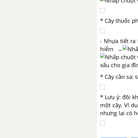
* Cây thuốc ph
- Nhựa tiết r
hiểm
→
xấu cho gia đì
* Cây cần sa: 
* Lưu ý: đôi k
một cây. Ví dụ
nhưng lại có 