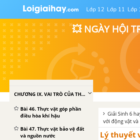
Bài 45. Nguồn gốc cây trồng
Lớp 12
Lớp 11
Lớp 
Đề kiểm tra 15 phút -
💥 NGÀY HỘI T
Chương Các nhóm thực vật -
Sinh 6
Đề kiểm tra 45 phút -
Chương Các nhóm thực vật -
Sinh 6
ĐỀ KIỂM TRA GIỮA KÌ 2
CHƯƠNG IX. VAI TRÒ CỦA THỰC VẬT
Bài 46. Thực vật góp phần
Giải Sinh 6 ha
điều hòa khí hậu
với động vật và 
Bài 47. Thực vật bảo vệ đất
Lý thuyết 
và nguồn nước