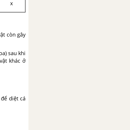
x
vật còn gây
oa) sau khi
vật khác ở
để diệt cá