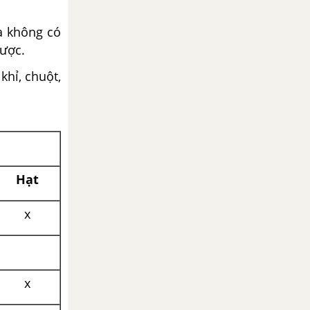
à không có
được.
khỉ, chuột,
Hạt
x
x