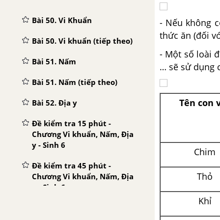
Bài 50. Vi Khuẩn
- Nếu không c
thức ăn (đối v
Bài 50. Vi khuẩn (tiếp theo)
- Một số loài 
Bài 51. Nấm
… sẽ sử dụng 
Bài 51. Nấm (tiếp theo)
Tên con 
Bài 52. Địa y
Đề kiểm tra 15 phút -
Chương Vi khuẩn, Nấm, Địa
y - Sinh 6
Chim
Đề kiểm tra 45 phút -
Thỏ
Chương Vi khuẩn, Nấm, Địa
y - Sinh 6
Khỉ
Đề kiểm tra 15 phút - Học kì
2 - Sinh 6