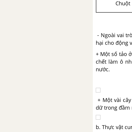
Chuột
Đề kiểm tra 45 phút - Học kì
2 - Sinh 6
ĐỀ KIỂM TRA HỌC KÌ 2 (ĐỀ THI HỌC KÌ 2) - SINH 6
- Ngoài vai tr
hại cho động v
Đề ôn tập học kì 2 – Có đáp
án và lời giải
+ Một số tảo 
chết làm ô nh
Đề thi học kì 2 của các
nước.
trường có lời giải – Mới nhất
+ Một vài cây
dữ trong đầm n
b. Thực vật cu