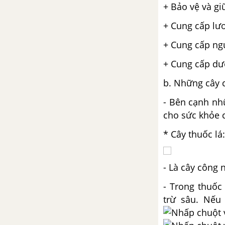
+ Bảo vệ và g
+ Cung cấp lư
+ Cung cấp ng
+ Cung cấp dượ
b. Những cây 
- Bên cạnh nhữ
cho sức khỏe 
* Cây thuốc lá:
- Là cây công 
- Trong thuốc
trừ sâu. Nếu