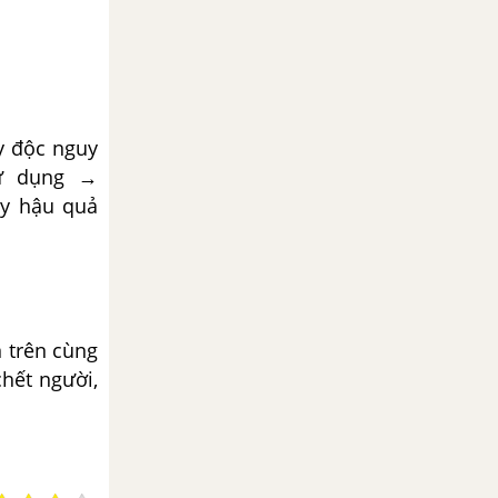
y độc nguy
sử dụng
→
ây hậu quả
n trên cùng
chết người,