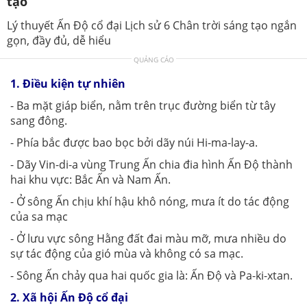
tạo
Lý thuyết Ấn Độ cổ đại Lịch sử 6 Chân trời sáng tạo ngắn
gọn, đầy đủ, dễ hiểu
QUẢNG CÁO
1. Điều kiện tự nhiên
- Ba mặt giáp biển, nằm trên trục đường biển từ tây
sang đông.
- Phía bắc được bao bọc bởi dãy núi Hi-ma-lay-a.
- Dãy Vin-di-a vùng Trung Ấn chia đia hình Ấn Độ thành
hai khu vực: Bắc Ấn và Nam Ấn.
- Ở sông Ấn chịu khí hậu khô nóng, mưa ít do tác động
của sa mạc
- Ở lưu vực sông Hằng đất đai màu mỡ, mưa nhiều do
sự tác động của gió mùa và không có sa mạc.
- Sông Ấn chảy qua hai quốc gia là: Ấn Độ và Pa-ki-xtan.
2. Xã hội Ấn Độ cổ đại