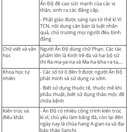
Ấn Độ đề cao sức mạnh của các vị
thần, sinh ra các đẳng cấp.
- Phật giáo được sáng tạo từ thế kỉ VI
TCN, nội dung căn bản là luật nhân
quả, chủ trương mọi người đều bình
đẳng
Chữ viết và văn
Người Ấn Độ dùng chữ Phạn. Các tác
học
phẩm lớn là Kinh Vê-đa và hai bộ sử
thi Ra-ma-ya-na và Ma-ha-bha-ra-ta,…
Khoa học tự
- Các số từ 0 đến 9 được người Ấn Độ
nhiên
phát minh và sử dụng ra sớm.
- Biết sử dụng thuốc tê, thuốc mê khi
phẫu thuật, biết sử dụng thảo mộc để
chữa bệnh
Kiến trúc và
- Ấn Độ có nhiều công trình kiến trúc
điêu khắc
kì vĩ, chủ yếu làm bằng đá, còn lại đến
ngày nay là chùa hang A-gian-ta và đại
bảo tháp Sanchi.