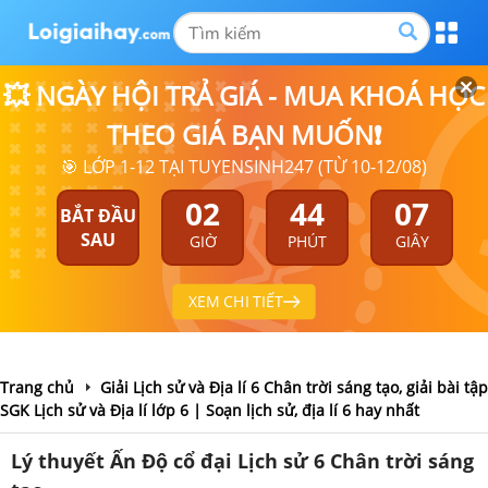
💥 NGÀY HỘI TRẢ GIÁ - MUA KHOÁ HỌC
THEO GIÁ BẠN MUỐN❗
🎯 LỚP 1-12 TẠI TUYENSINH247 (TỪ 10-12/08)
02
44
07
BẮT ĐẦU
SAU
GIỜ
PHÚT
GIÂY
XEM CHI TIẾT
Trang chủ
Giải Lịch sử và Địa lí 6 Chân trời sáng tạo, giải bài tập
SGK Lịch sử và Địa lí lớp 6 | Soạn lịch sử, địa lí 6 hay nhất
Lý thuyết Ấn Độ cổ đại Lịch sử 6 Chân trời sáng