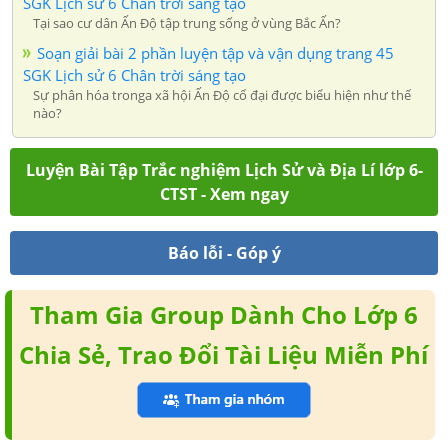
SGK Lịch sử 6 Chân trời sáng tạo
Tại sao cư dân Ấn Độ tập trung sống ở vùng Bắc Ấn?
Soạn giải bài 2 phần luyện tập và vận dụng trang 45
SGK Lịch sử 6 Chân trời sáng tạo
Sự phân hóa tronga xã hội Ấn Độ cổ đại được biểu hiện như thế
nào?
Luyện Bài Tập Trắc nghiệm Lịch Sử và Địa Lí lớp 6-
CTST - Xem ngay
Báo lỗi - Góp ý
Tham Gia Group Dành Cho Lớp 6
Chia Sẻ, Trao Đổi Tài Liệu Miễn Phí