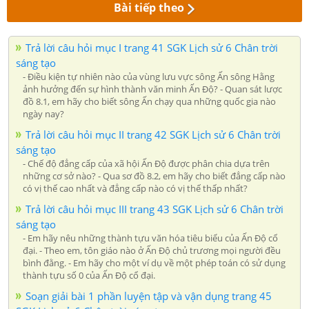
Bài tiếp theo
Trả lời câu hỏi mục I trang 41 SGK Lịch sử 6 Chân trời
sáng tạo
- Điều kiện tự nhiên nào của vùng lưu vực sông Ấn sông Hằng
ảnh hưởng đến sự hình thành văn minh Ấn Độ? - Quan sát lược
đồ 8.1, em hãy cho biết sông Ấn chạy qua những quốc gia nào
ngày nay?
Trả lời câu hỏi mục II trang 42 SGK Lịch sử 6 Chân trời
sáng tạo
- Chế độ đẳng cấp của xã hội Ấn Độ được phân chia dựa trên
những cơ sở nào? - Qua sơ đồ 8.2, em hãy cho biết đẳng cấp nào
có vị thế cao nhất và đẳng cấp nào có vị thế thấp nhất?
Trả lời câu hỏi mục III trang 43 SGK Lịch sử 6 Chân trời
sáng tạo
- Em hãy nêu những thành tựu văn hóa tiêu biểu của Ấn Độ cổ
đại. - Theo em, tôn giáo nào ở Ấn Độ chủ trương mọi người đều
bình đằng. - Em hãy cho một ví dụ về một phép toán có sử dụng
thành tựu số 0 của Ấn Độ cổ đại.
Soạn giải bài 1 phần luyện tập và vận dụng trang 45