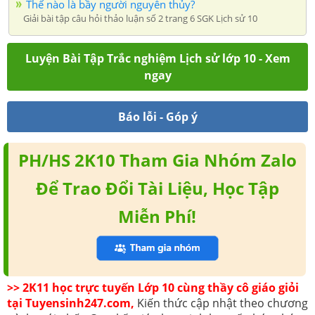
Thế nào là bầy người nguyên thủy?
Giải bài tập câu hỏi thảo luận số 2 trang 6 SGK Lịch sử 10
Luyện Bài Tập Trắc nghiệm Lịch sử lớp 10 - Xem
ngay
Báo lỗi - Góp ý
PH/HS 2K10 Tham Gia Nhóm Zalo
Để Trao Đổi Tài Liệu, Học Tập
Miễn Phí!
>> 2K11 học trực tuyến Lớp 10 cùng thầy cô giáo giỏi
tại Tuyensinh247.com,
Kiến thức cập nhật theo chương