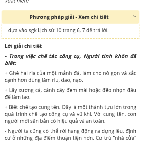
xuất hiện?
Phương pháp giải - Xem chi tiết
dựa vào sgk Lịch sử 10 trang 6, 7 để trả lời.
Lời giải chi tiết
- Trong việc chế tác công cụ, Người tinh khôn đã
biết:
+ Ghè hai rìa của một mảnh đá, làm cho nó gọn và sắc
cạnh hơn dùng làm rìu, dao, nạo.
+ Lấy xương cá, cành cây đem mài hoặc đẽo nhọn đầu
để làm lao.
+ Biết chế tạo cung tên. Đây là một thành tựu lớn trong
quá trình chế tạo công cụ và vũ khí. Với cung tên, con
người mới săn bắn có hiệu quả và an toàn.
- Người ta cũng có thể rời hang động ra dựng lều, định
cư ở những địa điểm thuận tiện hơn. Cư trú “nhà cửa”