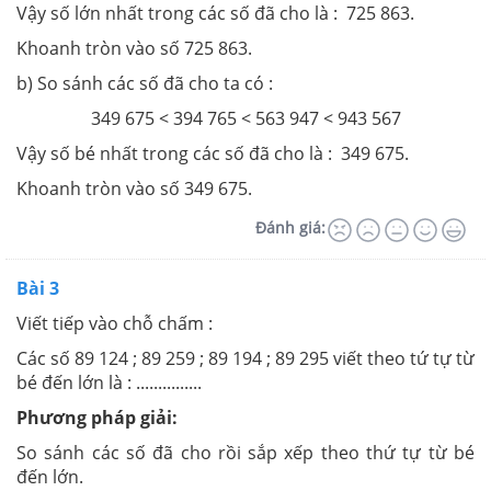
Vậy số lớn nhất trong các số đã cho là : 725 863.
Khoanh tròn vào số 725 863.
b) So sánh các số đã cho ta có :
349 675 < 394 765 < 563 947 < 943 567
Vậy số bé nhất trong các số đã cho là : 349 675.
Khoanh tròn vào số 349 675.
Đánh giá:
Bài 3
Viết tiếp vào chỗ chấm :
Các số 89 124 ; 89 259 ; 89 194 ; 89 295 viết theo tứ tự từ
bé đến lớn là : ...............
Phương pháp giải:
So sánh các số đã cho rồi sắp xếp theo thứ tự từ bé
đến lớn.