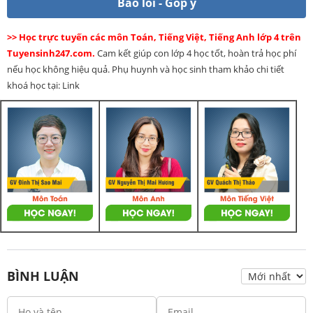
Báo lỗi - Góp ý
>> Học trực tuyến các môn Toán, Tiếng Việt, Tiếng Anh lớp 4 trên
Tuyensinh247.com.
Cam kết giúp con lớp 4 học tốt, hoàn trả học phí
nếu học không hiệu quả. Phụ huynh và học sinh tham khảo chi tiết
khoá học tại: Link
BÌNH LUẬN