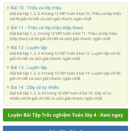
Bài 10 : Triệu và lớp triệu
Giải bài tập 1, 2, 3, 4 trang 12 VBT toán 4 bài 10 : Triệu và lớp triệu
với lời giải chi tiết và cách giải nhanh, ngắn nhất
Bài 11 : Triệu và lớp triệu (tiếp theo)
Giải bài tập 1, 2, 3 trang 13 VBT toán 4 bài 11 : Triệu và lớp triệu
(tiếp theo) với lời giải chi tiết và cách giải nhanh, ngắn nhất
Bài 12 : Luyện tập
Giải bài tập 1, 2, 3, 4 trang 12 VBT toán 4 bài 12 : Luyện tập với lời
giải chi tiết và cách giải nhanh, ngắn nhất
Bài 13 : Luyện tập
Giải bài tập 1, 2, 3, 4 trang 15 VBT toán 4 bài 13 : Luyện tập với lời
giải chi tiết và cách giải nhanh, ngắn nhất
Bài 14 : Dãy số tự nhiên
Giải bài tập 1, 2, 3, 4,5 trang 16 VBT toán 4 bài 14 : Dãy số tự
nhiên với lời giải chi tiết và cách giải nhanh, ngắn nhất
Luyện Bài Tập Trắc nghiệm Toán lớp 4 - Xem ngay