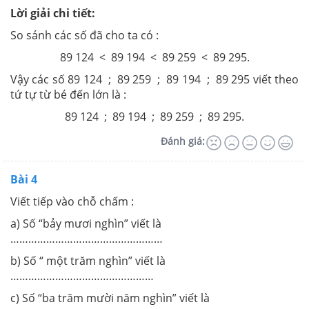
Lời giải chi tiết:
So sánh các số đã cho ta có :
89 124 < 89 194 < 89 259 < 89 295.
Vậy các số 89 124 ; 89 259 ; 89 194 ; 89 295 viết theo
tứ tự từ bé đến lớn là :
89 124 ; 89 194 ; 89 259 ; 89 295.
Đánh giá:
Bài 4
Viết tiếp vào chỗ chấm :
a) Số “bảy mươi nghìn” viết là
……………………………………………
b) Số “ một trăm nghìn” viết là
…………………………………………
c) Số “ba trăm mười năm nghìn” viết là