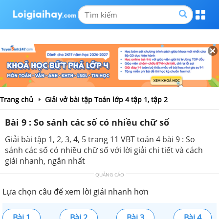
Trang chủ
Giải vở bài tập Toán lớp 4 tập 1, tập 2
Bài 9 : So sánh các số có nhiều chữ số
Giải bài tập 1, 2, 3, 4, 5 trang 11 VBT toán 4 bài 9 : So
sánh các số có nhiều chữ số với lời giải chi tiết và cách
giải nhanh, ngắn nhất
QUẢNG CÁO
Lựa chọn câu để xem lời giải nhanh hơn
Bài 1
Bài 2
Bài 3
Bài 4