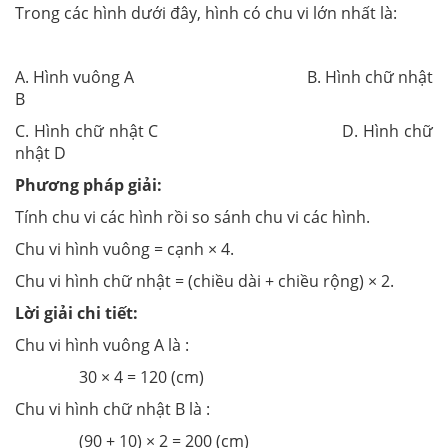
Trong các hình dưới đây, hình có chu vi lớn nhất là:
A. Hình vuông A B. Hình chữ nhật
B
C. Hình chữ nhật C D. Hình chữ
nhật D
Phương pháp giải:
Tính chu vi các hình rồi so sánh chu vi các hình.
Chu vi hình vuông = cạnh × 4.
Chu vi hình chữ nhật = (chiều dài + chiều rộng) × 2.
Lời giải chi tiết:
Chu vi hình vuông A là :
30 × 4 = 120 (cm)
Chu vi hình chữ nhật B là :
(90 + 10) × 2 = 200 (cm)