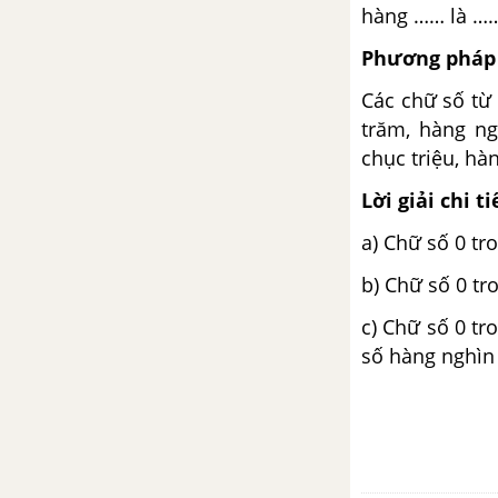
hàng …… là …
Bài 54 : Đề-xi-mét vuông
Phương pháp 
Bài 55 : Mét vuông
Các chữ số từ 
trăm, hàng ng
Bài 56 : Nhân một số với một
tổng
chục triệu, hàn
Lời giải chi ti
Bài 57 : Nhân một số với một
hiệu
a) Chữ số 0 tr
b) Chữ số 0 tr
Bài 58 : Luyện tập
c) Chữ số 0 tr
Bài 59 : Nhân với số có hai chữ
số hàng nghìn 
số
Bài 60 : Luyện tập
Bài 61 : Giới thiệu nhân nhẩm