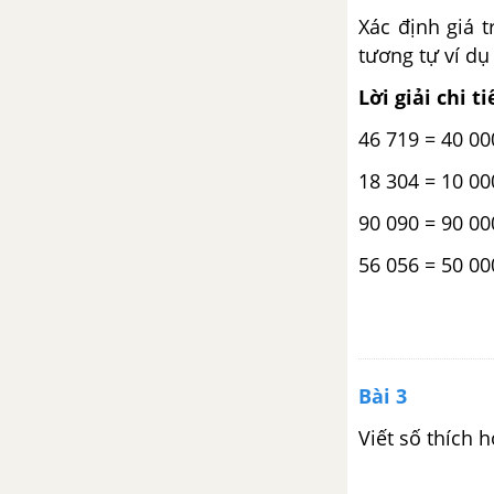
góc
Xác định giá t
tương tự ví d
Bài 42 : Hai đường thẳng song
Lời giải chi ti
song
46 719 = 40 00
Bài 43 : Vẽ hai đường thẳng
vuông góc
18 304 = 10 00
90 090 = 90 00
Bài 44 : Vẽ hai đường thẳng
song song
56 056 = 50 00
Bài 45 : Thực hành vẽ hình chữ
nhật
Bài 3
Bài 46 : Thực hành vẽ hình
vuông
Viết số thích 
Bài 47 : Luyện tập