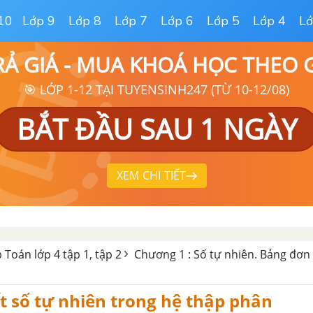
10
Lớp 9
Lớp 8
Lớp 7
Lớp 6
Lớp 5
Lớp 4
Lớ
RẢ GIÁ - MUA KHOÁ HỌC THEO
🎯 LỚP 1-12 TẠI TUYENSINH247 (TỪ 10-12/08)
BẮT ĐẦU SAU 1 NGÀY
XEM CHI TIẾT
p Toán lớp 4 tập 1, tập 2
Chương 1 : Số tự nhiên. Bảng đơn 
iết số tự nhiên trong hệ thập phân