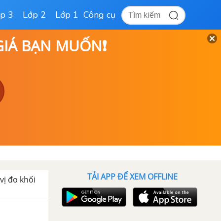
p 3
Lớp 2
Lớp 1
Công cụ
 GIÁ BẠN MUỐN❗
TẢI APP ĐỂ XEM OFFLINE
vị đo khối