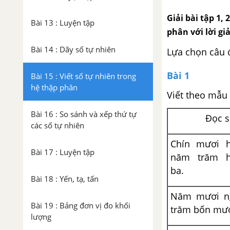
Giải bài tập 1, 
Bài 13 : Luyện tập
phân với lời gi
Bài 14 : Dãy số tự nhiên
Lựa chọn câu 
Bài 1
Bài 15 : Viết số tự nhiên trong
hệ thập phân
Viết theo mẫu
Bài 16 : So sánh và xếp thứ tự
Đọc 
các số tự nhiên
Chín mươi h
Bài 17 : Luyện tập
năm trăm h
ba.
Bài 18 : Yến, tạ, tấn
Năm mươi n
Bài 19 : Bảng đơn vị đo khối
trăm bốn mư
lượng