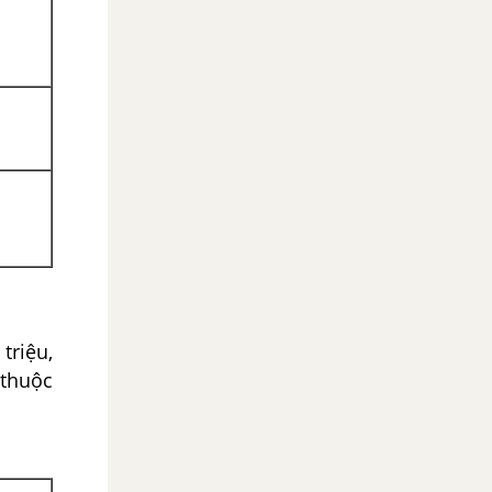
triệu,
 thuộc