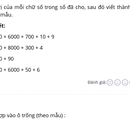
rị của mỗi chữ số trong số đã cho, sau đó viết thàn
ụ mẫu.
ết:
0 + 6000 + 700 + 10 + 9
0 + 8000 + 300 + 4
0 + 90
0 + 6000 + 50 + 6
Đánh giá:
hợp vào ô trống (theo mẫu) :