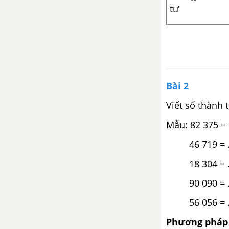
chữ
tư
Bài 35 : Tính chất kết hợp của
phép cộng
Bài 36 : Luyện tập
Bài 2
Bài 37 : Tìm hai số khi biết tổng
Viết số thành 
và hiệu của hai số đó
Mẫu: 82 375 = 
Bài 38 : Luyện tập
46 719 =
Bài 39 : Luyện tập chung
18 304 =
90 090 =
Bài 40 : Góc nhọn, góc tù, góc
bẹt
56 056 =
Phương pháp 
Bài 41 : Hai đường thẳng vuông