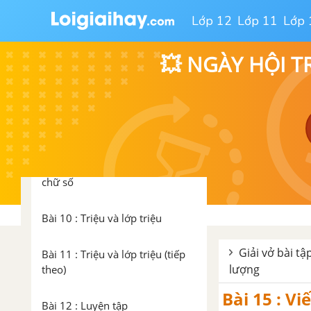
Lớp 12
Lớp 11
Lớp 
Bài 5 : Luyện tập
💥 NGÀY HỘI T
Bài 6 : Các số có sáu chữ số
Bài 7 : Luyện tập
Bài 8 : Hàng và lớp
Bài 9 : So sánh các số có nhiều
chữ số
Bài 10 : Triệu và lớp triệu
Giải vở bài tậ
Bài 11 : Triệu và lớp triệu (tiếp
lượng
theo)
Bài 15 : V
Bài 12 : Luyện tập