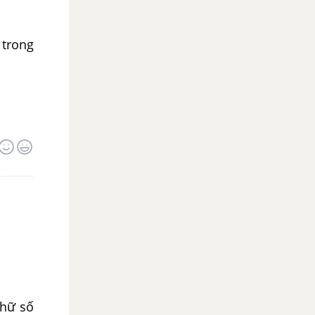
 trong
chữ số