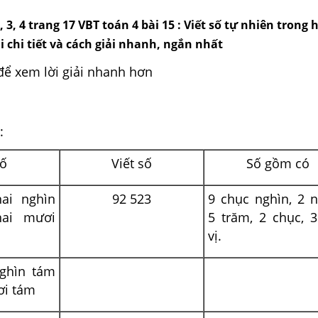
2, 3, 4 trang 17 VBT toán 4 bài 15 : Viết số tự nhiên trong 
ải chi tiết và cách giải nhanh, ngắn nhất
để xem lời giải nhanh hơn
 :
số
Viết số
Số gồm có
ai nghìn
92 523
9 chục nghìn, 2 n
ai mươi
5 trăm, 2 chục, 
vị.
ghìn tám
ơi tám