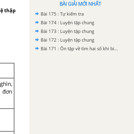
BÀI GIẢI MỚI NHẤT
hệ thập
Bài 175 : Tự kiểm tra
Bài 174 : Luyện tập chung
Bài 173 : Luyện tập chung
Bài 172 : Luyện tập chung
Bài 171 : Ôn tập về tìm hai số khi biết tổng hoặc hiệu và tỉ số của hai số đó
ghìn,
3 đơn