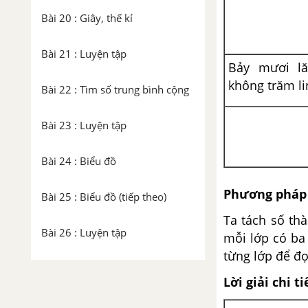
Bài 20 : Giây, thế kỉ
Bài 21 : Luyện tập
Bảy mươi l
không trăm li
Bài 22 : Tìm số trung bình cộng
Bài 23 : Luyện tập
Bài 24 : Biểu đồ
Phương pháp 
Bài 25 : Biểu đồ (tiếp theo)
Ta tách số thà
Bài 26 : Luyện tập
mỗi lớp có ba
từng lớp để đọ
Bài 27 : Luyện tập chung
Lời giải chi ti
Bài 28 : Tự kiểm tra