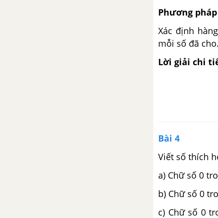
Phương pháp 
Bài 48 : Luyện tập chung
Xác định hàng
mỗi số đã cho
Bài 49 : Nhân với số có một chữ
số
Lời giải chi ti
Bài 50 : Tính chất giao hoán của
phép nhân
Bài 51 : Nhân với 10, 100, 1000,
... Chia cho 10, 100, 1000, ...
Bài 4
Bài 52 : Tính chất kết hợp của
Viết số thích 
phép nhân
a) Chữ số 0 tr
Bài 53 : Nhân với số có tận cùng
b) Chữ số 0 tr
là chữ số 0
c) Chữ số 0 t