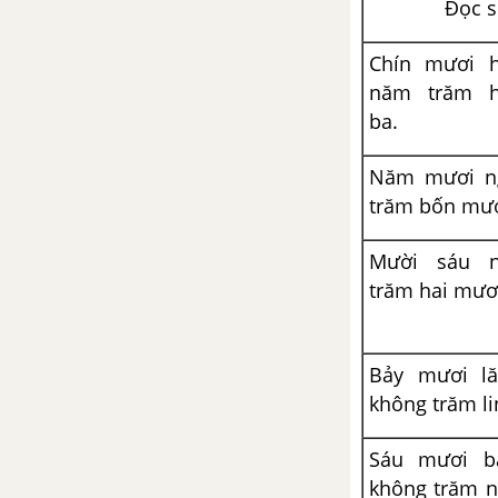
Đọc 
CHƯƠNG 2. BỐN PHÉP TÍNH
Chín mươi h
VỚI CÁC SỐ TỰ NHIÊN. HÌNH
năm trăm h
HỌC
ba.
Bài 29 : Phép cộng
Năm mươi n
trăm bốn mư
Bài 30 : Phép trừ
Mười sáu n
Bài 31 : Luyện tập
trăm hai mươ
Bài 32 : Biểu thức có chứa hai
chữ
Bảy mươi l
không trăm li
Bài 33 : Tính chất giao hoán của
phép cộng
Sáu mươi b
Bài 34 : Biểu thức có chứa ba
không trăm 