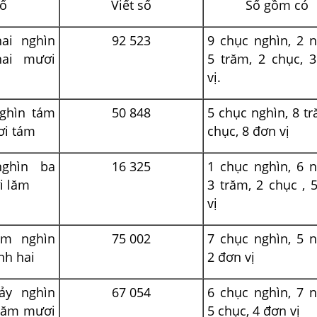
số
Viết số
Số gồm có
ai nghìn
92 523
9 chục nghìn, 2 n
ai mươi
5 trăm, 2 chục, 
vị.
ghìn tám
50 848
5 chục nghìn, 8 tr
ơi tám
chục, 8 đơn vị
ghìn ba
16 325
1 chục nghìn, 6 n
i lăm
3 trăm, 2 chục , 
vị
ăm nghìn
75 002
7 chục nghìn, 5 n
nh hai
2 đơn vị
ảy nghìn
67 054
6 chục nghìn, 7 n
năm mươi
5 chục, 4 đơn vị