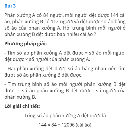
Bài 3
Phân xưởng A có 84 người, mỗi người dệt được 144 cái
áo, phân xưởng B có 112 người và dệt được số áo bằng
số áo của phân xưởng A. Hỏi trung bình mỗi người ở
phân xưởng B dệt được bao nhiêu cái áo ?
Phương pháp giải:
- Tìm số áo phân xưởng A dệt được = số áo mỗi người
dệt được × số người của phân xưởng A.
- Hai phân xưởng dệt được số áo bằng nhau nên tìm
được số áo phân xưởng B dệt được.
- Tìm trung bình số áo mỗi người phân xưởng B dệt
được = số áo phân xưởng B dệt được : số người của
phân xưởng B.
Lời giải chi tiết:
Tổng số áo phân xưởng A dệt được là:
144 × 84 = 12096 (cái áo)