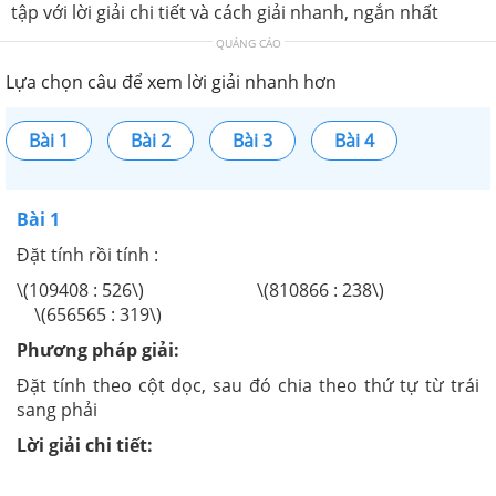
tập với lời giải chi tiết và cách giải nhanh, ngắn nhất
QUẢNG CÁO
Lựa chọn câu để xem lời giải nhanh hơn
Bài 1
Bài 2
Bài 3
Bài 4
Bài 1
Đặt tính rồi tính :
\(109408 : 526\)
\(810866 : 238\)
\(656565 : 319\)
Phương pháp giải:
Đặt tính theo cột dọc, sau đó chia theo thứ tự từ trái
sang phải
Lời giải chi tiết: