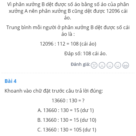
Vì phân xưởng B dệt được số áo bằng số áo của phân
xưởng A nên phân xưởng B cũng dệt được 12096 cái
áo.
Trung bình mỗi người ở phân xưởng B dệt được số cái
áo là :
12096 : 112 = 108 (cái áo)
Đáp số: 108 cái áo.
Đánh giá:
Bài 4
Khoanh vào chữ đặt trước câu trả lời đúng:
13660 : 130 = ?
A. 13660 : 130 = 15 (dư 1)
B. 13660 : 130 = 15 (dư 10)
C. 13660 : 130 = 105 (dư 1)