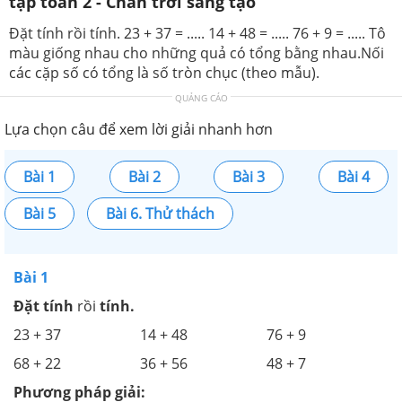
tập toán 2 - Chân trời sáng tạo
Đặt tính rồi tính. 23 + 37 = ..... 14 + 48 = ..... 76 + 9 = ..... Tô
màu giống nhau cho những quả có tổng bằng nhau.Nối
các cặp số có tổng là số tròn chục (theo mẫu).
QUẢNG CÁO
Lựa chọn câu để xem lời giải nhanh hơn
Bài 1
Bài 2
Bài 3
Bài 4
Bài 5
Bài 6. Thử thách
Bài 1
Đặt tính
rồi
tính.
23 + 37 14 + 48 76 + 9
68 + 22 36 + 56 48 + 7
Phương pháp giải: