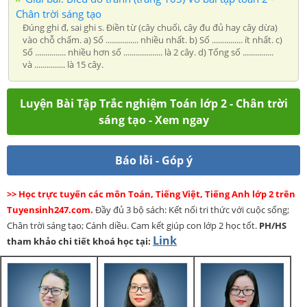
Chân trời sáng tạo
Đúng ghi đ, sai ghi s. Điền từ (cây chuối, cây đu đủ hay cây dừa)
vào chỗ chấm. a) Số ................ nhiều nhất. b) Số ............... ít nhất. c)
Số ............... nhiều hơn số ................... là 2 cây. d) Tổng số ...............
và ............... là 15 cây.
Luyện Bài Tập Trắc nghiệm Toán lớp 2 - Chân trời
sáng tạo - Xem ngay
Báo lỗi - Góp ý
>> Học trực tuyến các môn Toán, Tiếng Việt, Tiếng Anh lớp 2 trên
Tuyensinh247.com.
Đầy đủ 3 bộ sách: Kết nối tri thức với cuộc sống;
Chân trời sáng tạo; Cánh diều. Cam kết giúp con lớp 2 học tốt.
PH/HS
Link
tham khảo chi tiết khoá học tại: