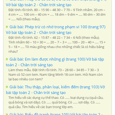
Vở bài tập toán 2 - Chân trời sáng tạo
Đặt tính rồi tính. 80 – 15 90 – 48 30 – 7 70 – 9 Tính nhẩm. 20 cm –
4 cm = ..... 100 cm – 40 cm = ..... 18 dm – 9 dm = ..... 90 dm – 30 dm
= ...... Nối (theo mẫu).
Giải bài: Phép trừ có nhớ trong phạm vi 100 (trang 97)
Vở bài tập toán 2 - Chân trời sáng tạo
Đặt tính rồi tính. 62 – 15 87 – 48 22 – 7 34 – 6 Nối (theo mẫu).
Tính nhẩm 60 – 10 + 30 = .... 20 – 7 – 3 = ..... 100 – 20 – 40 = ..... 15 +
5 – 18 = ..... Tô màu giống nhau cho những chiếc lá có hiệu bằng
nhau?
Giải bài: Em làm được những gì (trang 100) Vở bài tập
toán 2 - Chân trời sáng tạo
Làm theo mẫu. Đặt tính rồi tính. 73 – 28 60 – 34 85 – 7 30 – 3
Nam có 52 con tem. Nam tặng Minh 18 con tem. Hỏi Nam còn
lại bao nhiêu con tem?
Giải bài: Thu thập, phân loại, kiểm đếm (trang 103) Vở
bài tập toán 2 - Chân trời sáng tạo
Tìm hiểu về các dụng cụ thể thao. Có ...... loại dụng cụ (quả cầu,
quả bóng và sợi dây). Có ...... quả bóng. Có ...... sợi dây. Có ......
quả cầu. Tìm hiểu về các bạn trong lớp em.
Giải bài: Biểu đồ tranh (trang 105) Vở bài tập toán 2 -