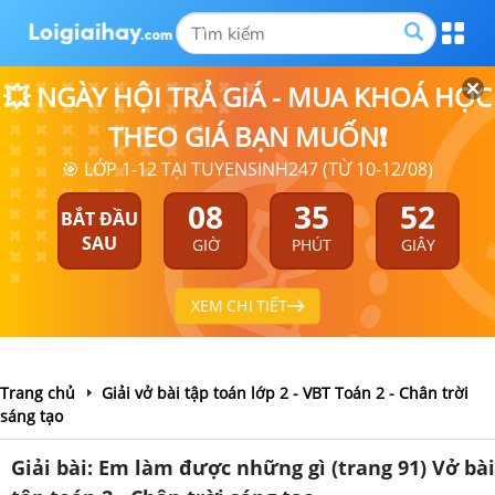
💥 NGÀY HỘI TRẢ GIÁ - MUA KHOÁ HỌC
THEO GIÁ BẠN MUỐN❗
🎯 LỚP 1-12 TẠI TUYENSINH247 (TỪ 10-12/08)
08
35
51
BẮT ĐẦU
SAU
GIỜ
PHÚT
GIÂY
XEM CHI TIẾT
Trang chủ
Giải vở bài tập toán lớp 2 - VBT Toán 2 - Chân trời
sáng tạo
Giải bài: Em làm được những gì (trang 91) Vở bài