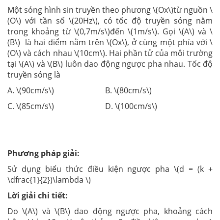
Một sóng hình sin truyền theo phương \(Ox\)từ nguồn \
(O\) với tần số \(20Hz\), có tốc độ truyền sóng nằm
trong khoảng từ \(0,7m/s\)đến \(1m/s\). Gọi \(A\) và \
(B\) là hai điểm nằm trên \(Ox\), ở cùng một phía với \
(O\) và cách nhau \(10cm\). Hai phần tử của môi trường
tại \(A\) và \(B\) luôn dao động ngược pha nhau. Tốc độ
truyền sóng là
A. \(90cm/s\) B. \(80cm/s\)
C. \(85cm/s\) D. \(100cm/s\)
Phương pháp giải:
Sử dụng biểu thức điều kiện ngược pha \(d = (k +
\dfrac{1}{2})\lambda \)
Lời giải chi tiết:
Do \(A\) và \(B\) dao động ngược pha, khoảng cách