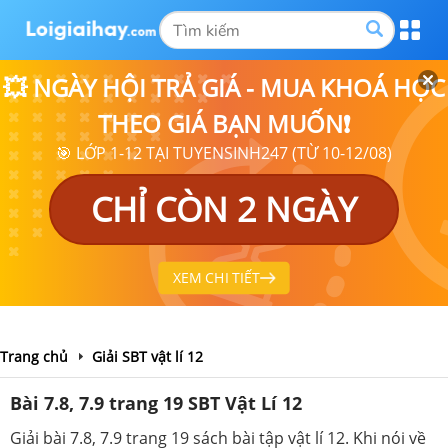
💥 NGÀY HỘI TRẢ GIÁ - MUA KHOÁ HỌC
THEO GIÁ BẠN MUỐN❗
🎯 LỚP 1-12 TẠI TUYENSINH247 (TỪ 10-12/08)
CHỈ CÒN 2 NGÀY
XEM CHI TIẾT
Trang chủ
Giải SBT vật lí 12
Bài 7.8, 7.9 trang 19 SBT Vật Lí 12
Giải bài 7.8, 7.9 trang 19 sách bài tập vật lí 12. Khi nói về