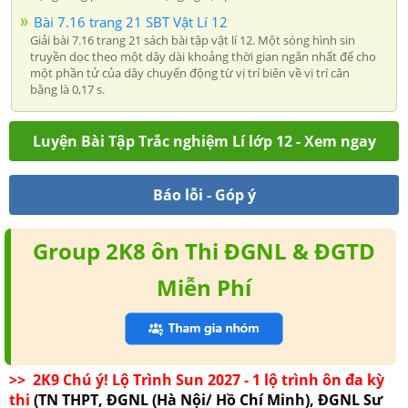
Bài 7.16 trang 21 SBT Vật Lí 12
Giải bài 7.16 trang 21 sách bài tập vật lí 12. Một sóng hình sin
truyền dọc theo một dây dài khoảng thời gian ngắn nhất để cho
một phần tử của dây chuyển động từ vị trí biên về vị trí cân
bằng là 0,17 s.
Luyện Bài Tập Trắc nghiệm Lí lớp 12 - Xem ngay
Báo lỗi - Góp ý
Group 2K8 ôn Thi ĐGNL & ĐGTD
Miễn Phí
>> 2K9 Chú ý! Lộ Trình Sun 2027 - 1 lộ trình ôn đa kỳ
thi
(TN THPT, ĐGNL (Hà Nội/ Hồ Chí Minh), ĐGNL Sư