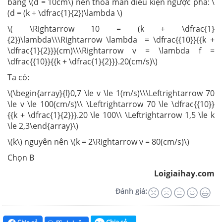
bằng \(d = 10cm\) nên thỏa mãn điều kiện ngược pha: \
(d = (k + \dfrac{1}{2})\lambda \)
\( \Rightarrow 10 = (k + \dfrac{1}
{2})\lambda\\\Rightarrow \lambda = \dfrac{{10}}{{k +
\dfrac{1}{2}}}(cm)\\\Rightarrow v = \lambda f =
\dfrac{{10}}{{k + \dfrac{1}{2}}}.20(cm/s)\)
Ta có:
\(\begin{array}{l}0,7 \le v \le 1(m/s)\\\Leftrightarrow 70
\le v \le 100(cm/s)\\ \Leftrightarrow 70 \le \dfrac{{10}}
{{k + \dfrac{1}{2}}}.20 \le 100\\ \Leftrightarrow 1,5 \le k
\le 2,3\end{array}\)
\(k\) nguyên nên \(k = 2\Rightarrow v = 80(cm/s)\)
Chọn B
Loigiaihay.com
Đánh giá: