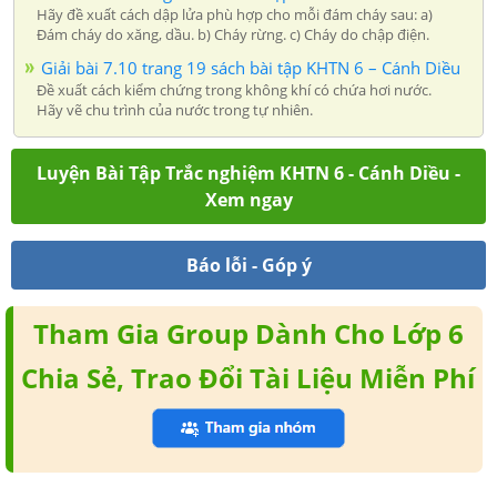
Hãy đề xuất cách dập lửa phù hợp cho mỗi đám cháy sau: a)
Đám cháy do xăng, dầu. b) Cháy rừng. c) Cháy do chập điện.
Giải bài 7.10 trang 19 sách bài tập KHTN 6 – Cánh Diều
Đề xuất cách kiểm chứng trong không khí có chứa hơi nước.
Hãy vẽ chu trình của nước trong tự nhiên.
Luyện Bài Tập Trắc nghiệm KHTN 6 - Cánh Diều -
Xem ngay
Báo lỗi - Góp ý
Tham Gia Group Dành Cho Lớp 6
Chia Sẻ, Trao Đổi Tài Liệu Miễn Phí