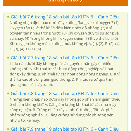
Giải bài 7.6 trang 18 sách bài tập KHTN 6 – Cánh Diều
Những nhận định nào dưới đây không đúng về khí oxygen? (1)
Oxygen tồn tại ở thể khí ở điều kiện nhiệt độ phòng. (2) Khí
oxygen tan nhiều trong nước. (3) Khí oxygen duy trì sự sống và
sự cháy. (4) Trong không khí, oxygen chiếm 78% về thể tích. (5)
Khí oxygen không màu, không mùi, không vị. A. (1), (2). B. (2), (4).
C. (3), (4). D. (1), (5).
Giải bài 7.7 trang 18 sách bài tập KHTN 6 – Cánh Diều
Lí do nào dưới đây không phải là nguyên nhân gây ô nhiễm
không khí? A. Khí thải từ các hoạt động công nghiệp và hoạt
động xây dựng. B. Khí thải từ các hoạt động nông nghiệp. C. Khí
thải từ các phương tiện giao thông. D. Khí tạo ra từ quá trình
quang hợp của cây xanh.
Giải bài 7.8 trang 18 sách bài tập KHTN 6 – Cánh Diều
Những biện pháp nào dưới đây không góp phần làm giảm thiểu
ô nhiễm không khí? A. Cắt giảm lượng khí thải từ các nhà máy
công nghiệp. B. Trồng nhiều cây xanh. C. Không đốt các phế
phẩm nông nghiệp. D. Tăng cường sử dụng các phương tiện
như ô tô, xe máy.
Giải bài 7.9 trang 19 sách bài tập KHTN 6 – Cánh Diều