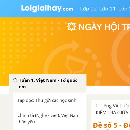
Lớp 12
Lớp 11
Lớp 
💥 NGÀY HỘI T
Tuần 1. Việt Nam - Tổ quốc
em
Tập đọc: Thư gửi các học sinh
Tiếng Việt lớp
KIỂM TRA GIỮA H
Chính tả (Nghe - viết): Việt Nam
thân yêu
Đề số 5 - Đ