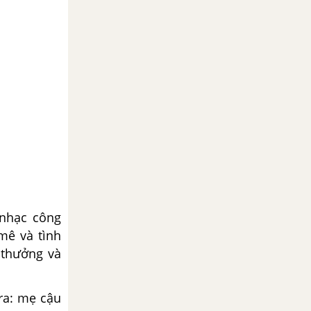
 nhạc công
mê và tình
 thưởng và
ra: mẹ cậu