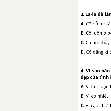
Kể chuyện: Tiếng vĩ cầm ở Mỹ
Lai
3. La-la đã l
Tập đọc: Bài ca về trái đất
A.
Cô hỗ trợ tà
B.
Cô luôn ở b
Tập làm văn : Luyện tập tả cảnh
C.
Cô tìm thầy 
Luyện từ và câu: Luyện tập về
D.
Cô đăng kí 
từ trái nghĩa
Tập làm văn: Tả cảnh (Kiểm tra
viết)
4. Vì sao bả
đẹp của tình 
Tuần 5. Cánh chim hòa bình
A.
Vì tình bạn 
Tập đọc: Một chuyên gia máy
B.
Vì có nhiều
xúc
C.
Vì cậu chơi 