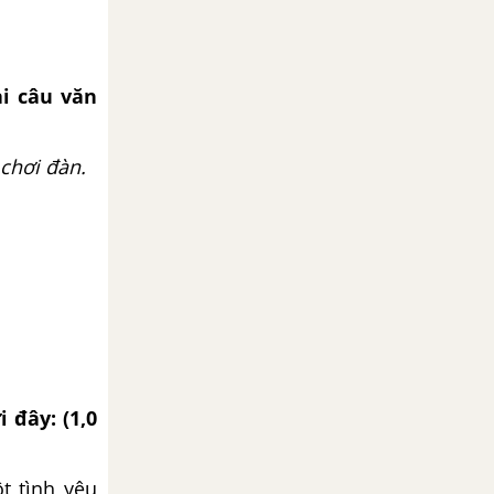
i câu văn
 chơi đàn.
 đây: (1,0
t tình yêu