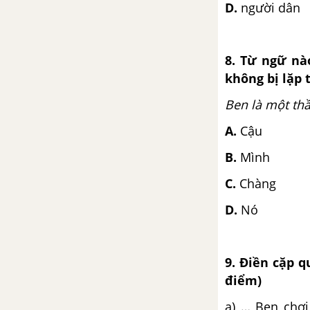
Tuần 6. Cánh chim hòa bình
D.
người dân
Tập đọc: Sự sụp đổ của chế độ
a-pác-thai
8. Từ ngữ nà
không bị lặp 
Chính tả (Nhớ - viết): Ê-mi-li,
con...
Ben là một th
A.
Cậu
Luyện từ và câu: Mở rộng vốn
từ: Hữu nghị - Hợp tác
B.
Mình
C.
Chàng
Kể chuyện: Kể chuyện được
chứng kiến hoặc tham gia
D.
Nó
Tập đọc: Tác phẩm của Si-le và
tên phát xít
9. Điền cặp q
điểm)
Tập làm văn: Luyện tập làm đơn
a) … Ben chơi