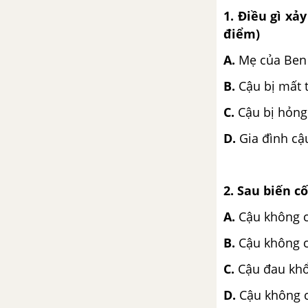
1. Điều gì xả
Tập làm văn: Luyện tập tả cảnh
điểm)
A.
Mẹ của Ben 
Luyện từ và câu: Luyện tập về
từ đồng nghĩa
B.
Cậu bị mất 
C.
Cậu bị hỏng 
Tập làm văn: Luyện tập tả cảnh
D.
Gia đình cậ
Tuần 4. Cánh chim hòa bình
Tập đọc: Những con sếu bằng
2. Sau biến c
giấy
A.
Cậu không c
Chính tả (Nghe - viết): Anh bộ
B.
Cậu không c
đội Cụ Hồ gốc Bỉ
C.
Cậu đau khổ
Luyện từ và câu: Từ trái nghĩa
D.
Cậu không 