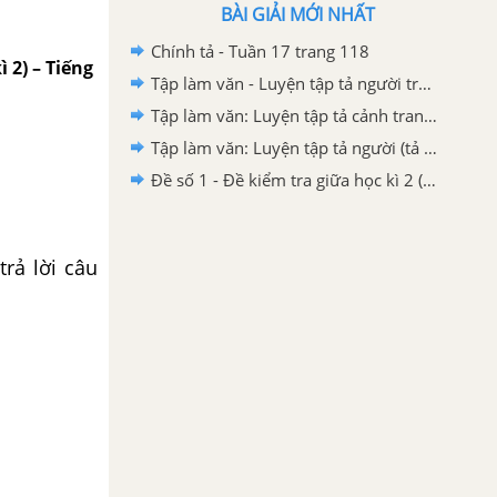
BÀI GIẢI MỚI NHẤT
Chính tả - Tuần 17 trang 118
ì 2) – Tiếng
Tập làm văn - Luyện tập tả người trang 108, 109
Tập làm văn: Luyện tập tả cảnh trang 34 SGK Tiếng Việt 5 tập 1
Tập làm văn: Luyện tập tả người (tả hoạt động) trang 150 SGK Tiếng Việt 5 tập 1
Đề số 1 - Đề kiểm tra giữa học kì 2 (Đề thi giữa học kì 2) – Tiếng Việt 5
rả lời câu