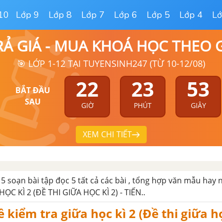
10
Lớp 9
Lớp 8
Lớp 7
Lớp 6
Lớp 5
Lớp 4
Lớ
RẢ GIÁ - MUA KHOÁ HỌC THEO
🎯 LỚP 1-12 TẠI TUYENSINH247 (TỪ 10-12/08)
22
23
52
BẮT ĐẦU
SAU
GIỜ
PHÚT
GIÂY
XEM CHI TIẾT
 5 soạn bài tập đọc 5 tất cả các bài , tổng hợp văn mẫu hay 
ỌC KÌ 2 (ĐỀ THI GIỮA HỌC KÌ 2) - TIẾN..
ề kiểm tra giữa học kì 2 (Đề thi giữa họ