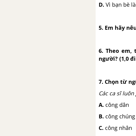
Chính tả (Nghe - viết): Một
D.
Vì bạn bè là
chuyên gia máy xúc
Luyện từ và câu: Mở rộng vốn
5. Em hãy nêu
từ: Hòa bình
Kể chuyện: Kể chuyện đã nghe
6. Theo em, 
đã đọc
người? (1,0 đ
Tập đọc: Ê- mi-li, con...
7. Chọn từ ng
Tập làm văn: Luyện tập làm báo
cáo thống kê
Các ca sĩ luôn
A.
công dân
Luyện từ và câu: Từ đồng âm
B.
công chúng
Tập làm văn: Trả bài văn tả cảnh
C.
công nhân