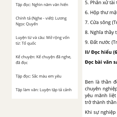
5. Phân xử tài 
Tập đọc: Nghìn năm văn hiến
6. Hộp thư mật
Chính tả (Nghe - viết): Lương
7. Cửa sông (T
Ngọc Quyến
8. Nghĩa thầy 
Luyện từ và câu: Mở rộng vốn
9. Đất nước (T
từ: Tổ quốc
II/ Đọc hiểu (
Kể chuyện: Kể chuyện đã nghe,
Đọc bài văn s
đã đọc
Tập đọc: Sắc màu em yêu
Ben là thần 
chuyên nghiệp
Tập làm văn: Luyện tập tả cảnh
yêu mãnh liệt
trở thành thần
Luyện từ và câu: Luyện tập về
từ đồng nghĩa
Khi sự nghiệp