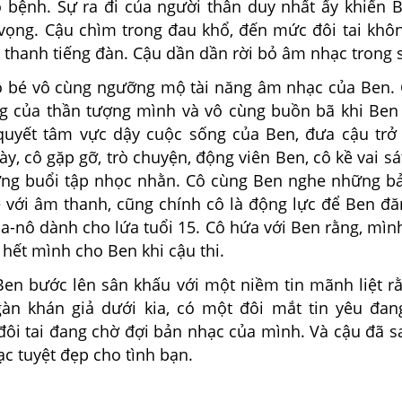
o bệnh. Sự ra đi của người thân duy nhất ấy khiến B
 vọng. Cậu chìm trong đau khổ, đến mức đôi tai khô
thanh tiếng đàn. Cậu dần dần rời bỏ âm nhạc trong s
cô bé vô cùng ngưỡng mộ tài năng âm nhạc của Ben. 
g của thần tượng mình và vô cùng buồn bã khi Ben
quyết tâm vực dậy cuộc sống của Ben, đưa cậu trở 
y, cô gặp gỡ, trò chuyện, động viên Ben, cô kề vai s
ng buổi tập nhọc nhằn. Cô cùng Ben nghe những b
ề với âm thanh, cũng chính cô là động lực để Ben đă
i-a-nô dành cho lứa tuổi 15. Cô hứa với Ben rằng, mìn
 hết mình cho Ben khi cậu thi.
 Ben bước lên sân khấu với một niềm tin mãnh liệt r
àn khán giả dưới kia, có một đôi mắt tin yêu đan
đôi tai đang chờ đợi bản nhạc của mình. Và cậu đã s
c tuyệt đẹp cho tình bạn.