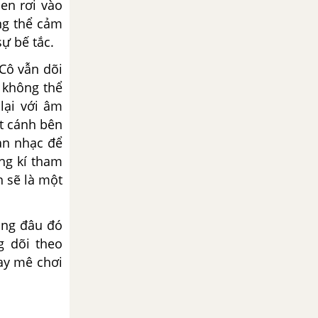
en rơi vào
ng thể cảm
ự bế tắc.
Cô vẫn dõi
 không thể
lại với âm
át cánh bên
ản nhạc để
ng kí tham
h sẽ là một
ằng đâu đó
g dõi theo
ay mê chơi