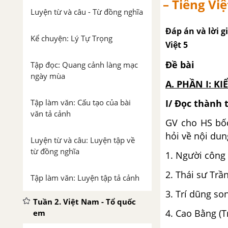
– Tiếng Việ
Luyện từ và câu - Từ đồng nghĩa
Đáp án và lời gi
Kể chuyện: Lý Tự Trọng
Việt 5
Đề bài
Tập đọc: Quang cảnh làng mạc
ngày mùa
A. PHẦN I: KI
Tập làm văn: Cấu tạo của bài
I/ Đọc thành 
văn tả cảnh
GV cho HS bốc
hỏi về nội dun
Luyện từ và câu: Luyện tập về
từ đồng nghĩa
1. Người công 
2. Thái sư Trầ
Tập làm văn: Luyện tập tả cảnh
3. Trí dũng so
Tuần 2. Việt Nam - Tổ quốc
4. Cao Bằng (T
em