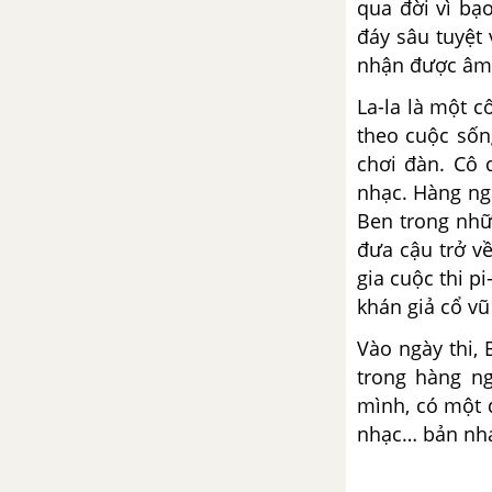
qua đời vì bạ
Tập làm văn: Luyện tập làm báo
đáy sâu tuyệt
cáo thống kế
nhận được âm 
Tuần 3. Việt Nam - Tổ quốc
La-la là một 
em
theo cuộc sốn
chơi đàn. Cô 
Tập đọc: Lòng dân
nhạc. Hàng ngà
Ben trong nhữ
Chính tả (Nhớ - viết): Thư gửi các
đưa cậu trở v
học sinh
gia cuộc thi p
khán giả cổ vũ
Luyện từ và câu: Mở rộng vốn
từ: Nhân dân
Vào ngày thi,
trong hàng ng
Kể chuyện: Kể chuyện được
mình, có một 
chứng kiến hoặc tham gia
nhạc… bản nhạ
Tập đọc: Lòng dân (tiếp theo)