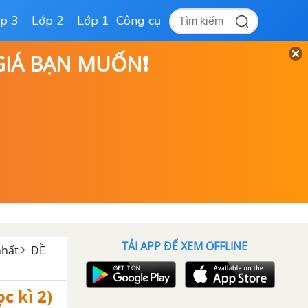
p 3
Lớp 2
Lớp 1
Công cụ
 GIÁ BẠN MUỐN❗
TẢI APP ĐỂ XEM OFFLINE
nhất
ĐỀ
c kì 2)