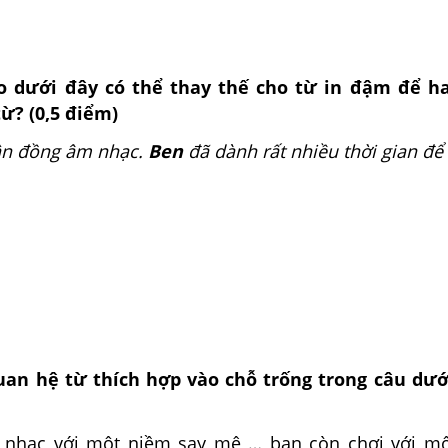
o dưới đây có thể thay thế cho từ in đậm để ha
từ? (0,5 điểm)
ần đồng âm nhạc.
Ben
đã dành rất nhiều thời gian để
uan hệ từ thích hợp vào chỗ trống trong câu dưới
 nhạc với một niềm say mê … bạn còn chơi với mộ