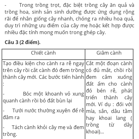
- Trong trồng trọt, đặc biệt trồng cây ăn quả và
trồng hoa, sinh sản sinh dưỡng được ứng dụng rộng
rãi để nhân giống cây nhanh, chóng ra nhiều hoa quả,
duy trì những ưu điểm của cây mẹ hoặc kết hợp được
nhiều đặc tính mong muốn trong ghép cây.
Câu 3 (2 điểm).
Chiết cành
Giâm cành
Tạo điều kiện cho cành ra rễ ngay
Cắt một đoạn cành
trên cây rồi cắt cành đó đem trồng
có đủ mắt, chồi rồi
thành cây mới. Các bước tiến hành
đem cắm xuống
:
đất ẩm cho cành
đó bén rễ, phát
- Bóc một khoanh vỏ xung
triển thành cây
quanh cành rồi bó đất bùn lại
mới. Ví dụ : đối với
- Tưới nước thường xuyên để rễ
mía, sắn, dâu tằm
đâm ra
hay khoai lang (
trồng từ dây
- Tách cành khỏi cây mẹ và đem
khoai)...
trồng.