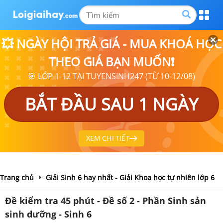
💥 NGÀY HỘI TRẢ GIÁ - MUA KHOÁ HỌC
THEO GIÁ BẠN MUỐN❗
🎯 LỚP 1-12 TẠI TUYENSINH247 (TỪ 10-12/08)
BẮT ĐẦU SAU 1 NGÀY
XEM CHI TIẾT
Trang chủ
Giải Sinh 6 hay nhất - Giải Khoa học tự nhiên lớp 6
Đề kiểm tra 45 phút - Đề số 2 - Phần Sinh sản
sinh dưỡng - Sinh 6