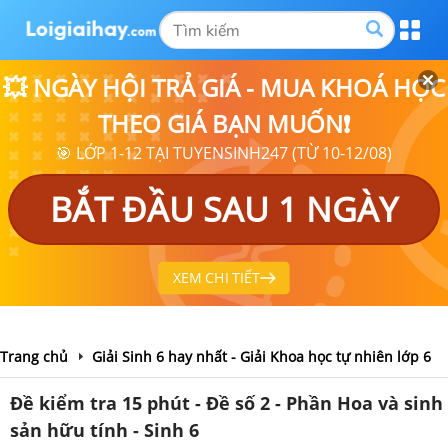
💥 NGÀY HỘI TRẢ GIÁ - MUA KHOÁ HỌC
THEO GIÁ BẠN MUỐN❗
🎯 LỚP 1-12 TẠI TUYENSINH247 (TỪ 10-12/08)
BẮT ĐẦU SAU 1 NGÀY
XEM CHI TIẾT
Trang chủ
Giải Sinh 6 hay nhất - Giải Khoa học tự nhiên lớp 6
Đề kiểm tra 15 phút - Đề số 2 - Phần Hoa và sinh
sản hữu tính - Sinh 6