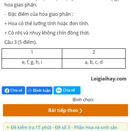
hoa giao phấn.
- Đặc điểm của hoa giao phấn :
+ Hoa có thể lưỡng tính hoặc đơn tính.
+ Có nhị và nhuỵ không chín đồng thời.
Câu 3 (5 điểm).
1
2
e, f, g, h, i
a, b, c, d
Loigiaihay.com
Chia sẻ
Chia sẻ
Bình luận
Bình chọn:
Bài tiếp theo
Đề kiểm tra 15 phút - Đề số 3 - Phần Hoa và sinh sản