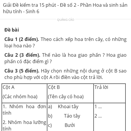
Giải Đề kiểm tra 15 phút - Đề số 2 - Phần Hoa và sinh sản
hữu tính - Sinh 6
QUẢNG CÁO
Đề bài
Câu 1 (2 điểm).
Theo cách xếp hoa trên cây, có những
loại hoa nào ?
Câu 2 (3 điểm).
Thế nào là hoa giao phấn ? Hoa giao
phấn có đặc điểm gì ?
Câu 3 (5 điểm).
Hãy chọn những nội dung ở cột B sao
cho phù hợp với cột A rồi điền vào cột trả lời.
Cột A
Cột B
Trả lời
(Các nhóm hoa)
(Tên cây có hoa)
1. Nhóm hoa đơn
a) Khoai tây
1 ...
tính
b) Táo tây
2 ...
2. Nhóm hoa lưỡng
c) Bưởi
tính