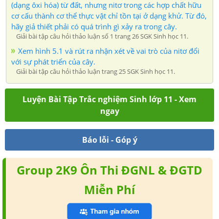
(dạng ôxi hóa) từ đất, nhưng nitơ trong các hợp chất hữu
cơ cấu thành cơ thể thực vật chỉ tồn tại ở dạng khử. Từ đó,
hãy giả thiết phải có quá trình gì xảy ra trong cây.
Giải bài tập câu hỏi thảo luận số 1 trang 26 SGK Sinh học 11.
Xem hình 5.1 và rút ra nhận xét về vai trò của nitơ đổi
với sự phát triển của cây.
Giải bài tập câu hỏi thảo luận trang 25 SGK Sinh học 11.
Luyện Bài Tập Trắc nghiệm Sinh lớp 11 - Xem
ngay
Báo lỗi - Góp ý
Group 2K9 Ôn Thi ĐGNL & ĐGTD
Miễn Phí