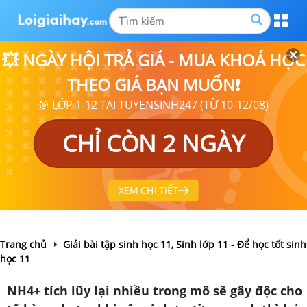
💥 NGÀY HỘI TRẢ GIÁ - MUA KHOÁ HỌC
THEO GIÁ BẠN MUỐN❗
🎯 LỚP 1-12 TẠI TUYENSINH247 (TỪ 10-12/08)
CHỈ CÒN 2 NGÀY
XEM CHI TIẾT
Trang chủ
Giải bài tập sinh học 11, Sinh lớp 11 - Để học tốt sinh
học 11
NH4+ tích lũy lại nhiều trong mô sẽ gây độc cho