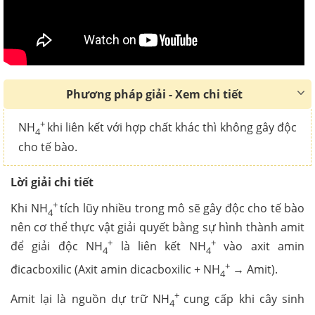
Phương pháp giải - Xem chi tiết
+
NH
khi liên kết với hợp chất khác thì không gây độc
4
cho tế bào.
Lời giải chi tiết
+
Khi
NH
tích lũy nhiều trong mô sẽ gây độc cho tế bào
4
nên cơ thể thực vật giải quyết bằng sự hình thành amit
+
+
để giải độc
NH
là liên kết
NH
vào axit amin
4
4
+
đicacboxilic (Axit amin dicacboxilic +
NH
→ Amit).
4
+
Amit lại là nguồn dự trữ
NH
cung cấp khi cây sinh
4