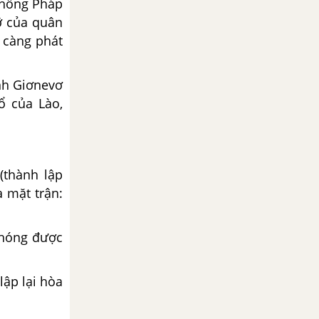
chống Pháp
ỡ của quân
 càng phát
nh Giơnevơ
ổ của Lào,
thành lập
 mặt trận:
phóng được
lập lại hòa