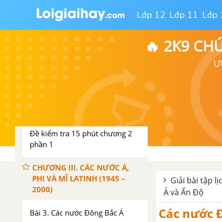
phần 1
Lớp 12
Lớp 11
Lớp 
CHƯƠNG II. LIÊN XÔ VÀ CÁC
NƯỚC ĐÔNG ÂU (1945 –
🔥 2K9 CH
1991). LIÊN BANG NGA (1991
– 2000)
Ư
Bài 2. Liên Xô và các nước Đông
Âu (1945 - 2000) Liên Bang Nga
(1991 - 2000)
Đề kiểm tra 15 phút chương 2
phần 1
CHƯƠNG III. CÁC NƯỚC Á,
PHI VÀ MĨ LATINH (1945 –
Giải bài tập l
2000)
Á và Ấn Độ
Các nước 
Bài 3. Các nước Đông Bắc Á