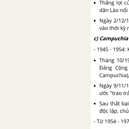
Thắng lợi c
1936 - 1939
dân Lào nổi
Bài 16. Phong trào giải phóng
Ngày 2/12/1
dân tộc và tổng khởi nghĩa
vào thời kỳ 
tháng Tám (1939 - 1945). Nước
Việt Nam Dân chủ Cộng hòa ra
c) Campuchia 
đời
- 1945 - 1954
Đề kiểm tra 15 phút chương 2
Tháng 10/1
phần 2
Đảng Cộng
Campuchia),
CHƯƠNG III. VIỆT NAM TỪ
NĂM 1945 ĐẾN NĂM 1954
Ngày 9/11/1
ước "trao t
Bài 17. Nước Việt Nam Dân chủ
Sau thất bạ
Cộng hòa từ sau ngày 2-9-1945
độc lập, ch
đến trước ngày 19-12-1946
- Từ 1954 - 19
Bài 18. Những năm đầu của