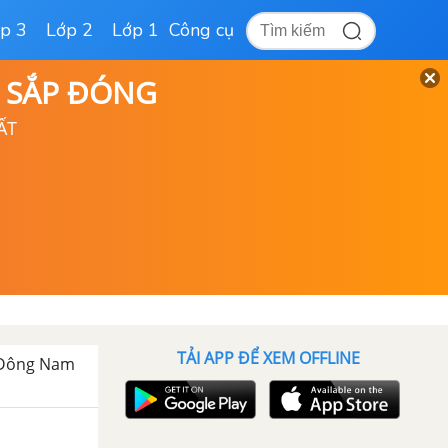
p 3
Lớp 2
Lớp 1
Công cụ
D SẮP ĐÓNG
ẤT
TẢI APP ĐỂ XEM OFFLINE
c Đông Nam