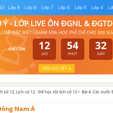
10
Lớp 9
Lớp 8
Lớp 7
Lớp 6
Lớp 5
Lớp 4
Lớ
Ú Ý - LỚP LIVE ÔN ĐGNL & ĐGT
U ĐÃI ĐẶC BIỆT - GIẢM 50% HỌC PHÍ CHỈ CHO 300 SU
12
54
31
CHỈ CÒN
GIỜ
PHÚT
GIÂY
XEM CHI TIẾT
ịch sử 12, Lịch sử 12 - Để học tốt lịch sử 12
Bài 4. Các nướ
Đông Nam Á