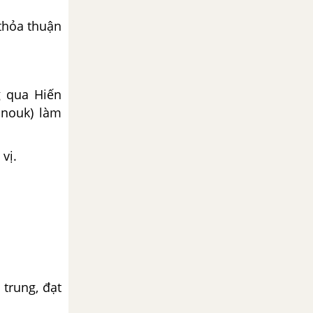
thỏa thuận
g qua Hiến
anouk) làm
vị.
 trung, đạt