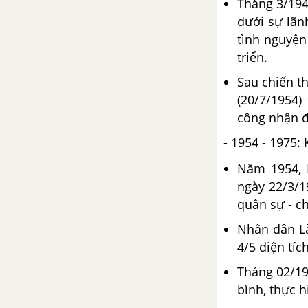
Tháng 3/194
dưới sự lã
Bài 12. Phong trào dân tộc dân
chủ ở Việt Nam từ năm 1919
tình nguyện
đến năm 1925
triển.
Sau chiến t
Bài 13. Phong trào dân tộc dân
(20/7/1954)
chủ ở Việt Nam từ năm 1925
công nhận đ
đến năm 1930
- 1954 - 1975
Đề kiểm tra 15 phút chương 1
Năm 1954, 
phần 2
ngày 22/3/1
CHƯƠNG II. VIỆT NAM TỪ
quân sự - ch
NĂM 1930 ĐẾN NĂM 1945
Nhân dân Là
4/5 diện tíc
Bài 14. Phong trào cách mạng
1930 - 1935
Tháng 02/197
bình, thực h
Bài 15. Phong trào dân chủ