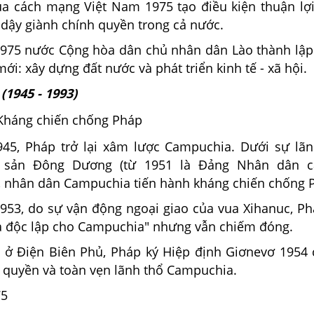
ủa cách mạng Việt Nam 1975 tạo điều kiện thuận lợ
 dậy giành chính quyền trong cả nước.
975 nước Cộng hòa dân chủ nhân dân Lào thành lập
mới: xây dựng đất nước và phát triển kinh tế - xã hội.
(1945 - 1993)
: Kháng chiến chống Pháp
945, Pháp trở lại xâm lược Campuchia. Dưới sự lã
 sản Đông Dương (từ 1951 là Đảng Nhân dân 
 nhân dân Campuchia tiến hành kháng chiến chống 
953, do sự vận động ngoại giao của vua Xihanuc, Ph
rả độc lập cho Campuchia" nhưng vẫn chiếm đóng.
i ở Điện Biên Phủ, Pháp ký Hiệp định Giơnevơ 1954
ủ quyền và toàn vẹn lãnh thổ Campuchia.
75