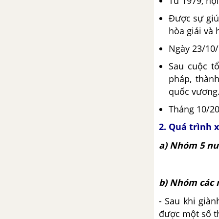
Từ 1979, nội
lời giải
Được sự giú
Đề ôn tập học kì 1 – Có đáp án
hòa giải và 
và lời giải
Ngày 23/10/
Đề thi học kì 1 của các trường
Sau cuộc t
có lời giải – Mới nhất
pháp, thàn
quốc vương.
CHƯƠNG IV. VIỆT NAM TỪ
NĂM 1954 ĐẾN NĂM 1975
Tháng 10/200
2.
Quá trình 
Bài 21. Xây dựng xã hội chủ
nghĩa ở miền Bắc, đấu tranh
a) Nhóm 5 nư
chống đế quốc Mĩ và chính
quyền Sài Gòn ở miền Nam
(1954-1965)
b) Nhóm các 
Bài 22. Nhân dân hai miền trực
- Sau khi giàn
tiếp chiến đấu chống đế quốc
được một số t