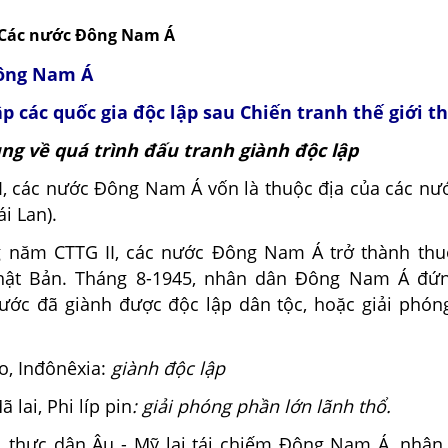
 Các nước Đông Nam Á
Đông Nam Á
ập các quốc gia độc lập sau Chiến tranh thế giới t
ung về quá trình đấu tranh giành độc lập
II, các nước Đông Nam Á vốn là thuộc địa của các nư
ái Lan).
 năm CTTG II, các nước Đông Nam Á trở thành thu
hật Bản. Tháng 8-1945, nhân dân Đông Nam Á đứn
nước đã giành được độc lập dân tộc, hoặc giải phón
o, Inđônêxia:
giành độc lập
 lai, Phi líp pin
: giải phóng phần lớn lãnh thổ.
, thực dân Âu - Mỹ lại tái chiếm Đông Nam Á, nhân