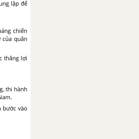
rung lập để
háng chiến
ỡ của quân
 thắng lợi
, thi hành
 Nam.
a bước vào