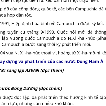
 chiến tiếp tục diễn ra, kéo dài hơn một thập niên.
p đỡ của cộng đồng quốc tế, các bên Campuchia đã 
hòa hợp dân tộc.
1991, Hiệp định hòa bình về Campuchia được ký kết.
ổng tuyển cử tháng 9/1993, Quốc hội mới đã thôn
h lập Vương quốc Campuchia do N.Xi -ha -núc (Sih
 Campuchia bước sang thời kỳ phát triển mới.
4 vua N. Xi -ha-núc thoái vị, hoàng tử Xi-ha-mô-ni kế 
xây dựng và phát triển của các nước Đông Nam Á
ớc sáng lập ASEAN (đọc thêm)
nước Đông Dương (đọc thêm)
h được độc lập, đã phát triển theo hướng kinh tế tập
hành tựu, nhưng còn nhiều khó khăn.