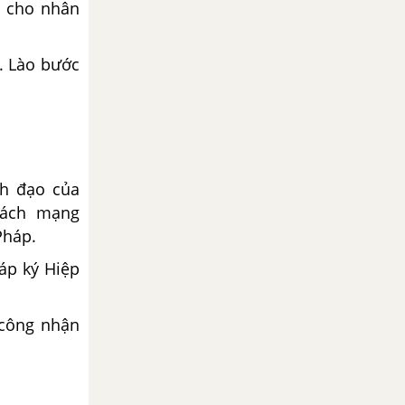
i cho nhân
. Lào bước
nh đạo của
cách mạng
Pháp.
áp ký Hiệp
 công nhận