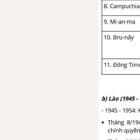
8. Campuchia
Bài 11. Tổng kết lịch sử thế giới
9. Mi-an-ma
hiện đại từ năm 1945 đến năm
2000
10. Bru-nây
Đề kiểm tra 15 phút chương 6
phần 1
11. Đông Tim
Đề kiểm tra 45 phút phần 1
ĐỀ KIỂM TRA GIỮA KÌ 1
b) Lào (1945 -
PHẦN HAI. LỊCH SỬ VIỆT NAM TỪ NĂM 1919 ĐẾN NĂM 2000
- 1945 - 1954
Đề kiểm tra giữa kì 2
Tháng 8/19
CHƯƠNG I. VIỆT NAM TỪ
chính quyền
NĂM 1919 ĐẾN NĂM 1930