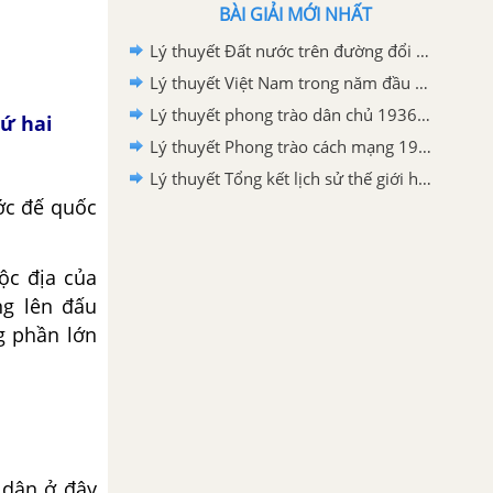
BÀI GIẢI MỚI NHẤT
Lý thuyết Đất nước trên đường đổi mới đi lên chủ nghĩa xã hội (1986-2000)
Lý thuyết Việt Nam trong năm đầu sau thắng lợi của cuộc kháng chiến chống Mĩ, cứu nước năm 1975
Lý thuyết phong trào dân chủ 1936-1939
hứ hai
Lý thuyết Phong trào cách mạng 1930-1935
Lý thuyết Tổng kết lịch sử thế giới hiện đại từ 1945 đến năm 2000
ớc đế quốc
ộc địa của
g lên đấu
g phần lớn
 dân ở đây