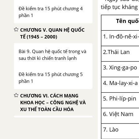
tiếp tục khán
Đề kiểm tra 15 phút chương 4
phần 1
Tên quố
CHƯƠNG V. QUAN HỆ QUỐC
1. In-đô-nê-xi
TẾ (1945 – 2000)
Bài 9. Quan hệ quốc tế trong và
2.Thái Lan
sau thời kì chiến tranh lạnh
3. Xing-ga-po
Đề kiểm tra 15 phút chương 5
phần 1
4. Ma-lay-xi-a
CHƯƠNG VI. CÁCH MẠNG
5. Phi-líp-pin
KHOA HỌC – CÔNG NGHỆ VÀ
XU THẾ TOÀN CẦU HÓA
6. Việt Nam
Bài 10. Cách mạng khoa học -
7. Lào
công nghệ và xu thế toàn cầu
hóa nửa sau thế kỉ XX