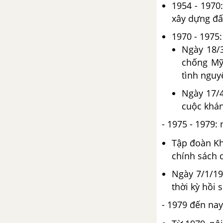
1954 - 1970
cuộc kháng chiến toàn quốc
chống thực dân Pháp (1946-
xây dựng đấ
1950)
1970 - 1975
Ngày 18/3
Bài 19. Bước phát triển của cuộc
chống Mỹ
kháng chiến toàn quốc chống
tình nguy
thực dân Pháp (1951-1953)
Ngày 17/4
Bài 20. Cuộc kháng chiến toàn
cuộc khán
quốc chống thực dân Pháp kết
thúc (1953-1954)
- 1975 - 1979:
Tập đoàn Kh
Đề kiểm tra 15 phút chương 3
chính sách 
phần 2
Ngày 7/1/1
Đề cương ôn tập học kì 1
thời kỳ hồi 
Lịch sử 12
- 1979 đến nay
Đề thi học kì 1 mới nhất có