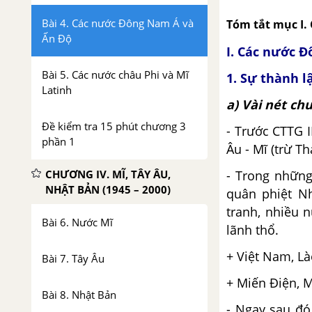
Bài 4. Các nước Đông Nam Á và
Tóm tắt mục I.
Ấn Độ
I. Các nước 
Bài 5. Các nước châu Phi và Mĩ
1. Sự thành l
Latinh
a) Vài nét ch
Đề kiểm tra 15 phút chương 3
- Trước CTTG 
phần 1
Âu - Mĩ (trừ Th
CHƯƠNG IV. MĨ, TÂY ÂU,
- Trong những
NHẬT BẢN (1945 – 2000)
quân phiệt N
tranh, nhiều 
Bài 6. Nước Mĩ
lãnh thổ.
+ Việt Nam, Là
Bài 7. Tây Âu
+ Miến Điện, Mã
Bài 8. Nhật Bản
- Ngay sau đó