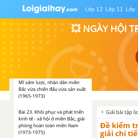
CHƯƠNG IV. VIỆT NAM TỪ
Lớp 12
Lớp 11
Lớp 
NĂM 1954 ĐẾN NĂM 1975
💥 NGÀY HỘI T
Bài 21. Xây dựng xã hội chủ
nghĩa ở miền Bắc, đấu tranh
chống đế quốc Mĩ và chính
quyền Sài Gòn ở miền Nam
(1954-1965)
Bài 22. Nhân dân hai miền trực
tiếp chiến đấu chống đế quốc
Mĩ xâm lược, nhân dân miền
Bắc vừa chiến đấu vừa sản xuất
(1965-1973)
Bài 23. Khôi phục và phát triển
Giải bài tập l
kinh tế - xã hội ở miền Bắc, giải
Đề kiểm tr
phóng hoàn toàn miền Nam
giải chi tiế
(1973-1975)