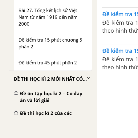
bị cho bài kiể
Bài 27. Tổng kết lịch sử Việt
Đề kiểm tra 1
Nam từ năm 1919 đến năm
Đề kiểm tra 
2000
theo hình thứ
bị cho bài kiể
Đề kiểm tra 15 phút chương 5
phần 2
Đề kiểm tra 1
Đề kiểm tra 
Đề kiểm tra 45 phút phần 2
theo hình thứ
bị cho bài kiể
ĐỀ THI HỌC KÌ 2 MỚI NHẤT CÓ LỜI GIẢI
Đề ôn tập học kì 2 – Có đáp
án và lời giải
Đề thi học kì 2 của các
trường có lời giải – Mới nhất
ĐỀ THI THỬ THPT QUỐC GIA MÔN LỊCH SỬ