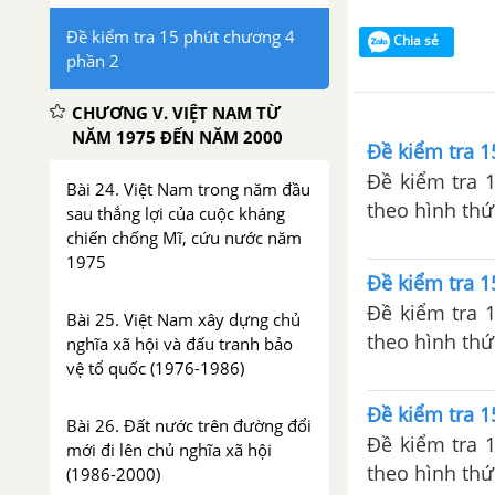
Đề kiểm tra 15 phút chương 4
Chia sẻ
phần 2
CHƯƠNG V. VIỆT NAM TỪ
NĂM 1975 ĐẾN NĂM 2000
Đề kiểm tra 1
Đề kiểm tra 
Bài 24. Việt Nam trong năm đầu
theo hình thứ
sau thắng lợi của cuộc kháng
bị cho bài kiể
chiến chống Mĩ, cứu nước năm
1975
Đề kiểm tra 1
Đề kiểm tra 
Bài 25. Việt Nam xây dựng chủ
theo hình thứ
nghĩa xã hội và đấu tranh bảo
vệ tổ quốc (1976-1986)
bị cho bài kiể
Đề kiểm tra 1
Bài 26. Đất nước trên đường đổi
Đề kiểm tra 
mới đi lên chủ nghĩa xã hội
theo hình thứ
(1986-2000)