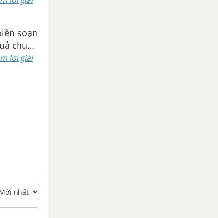
m lời giải
biên soạn
 quả chuẩn
m lời giải