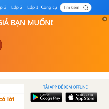
p 3
Lớp 2
Lớp 1
Công cụ
 GIÁ BẠN MUỐN❗
TẢI APP ĐỂ XEM OFFLINE
ó lời