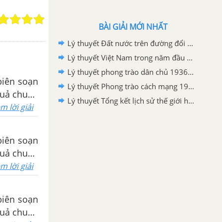
BÀI GIẢI MỚI NHẤT
Lý thuyết Đất nước trên đường đổi mới đi lên chủ nghĩa xã hội (1986-2000)
Lý thuyết Việt Nam trong năm đầu sau thắng lợi của cuộc kháng chiến chống Mĩ, cứu nước năm 1975
Lý thuyết phong trào dân chủ 1936-1939
biên soạn
Lý thuyết Phong trào cách mạng 1930-1935
 quả chuẩn
Lý thuyết Tổng kết lịch sử thế giới hiện đại từ 1945 đến năm 2000
m lời giải
biên soạn
 quả chuẩn
m lời giải
biên soạn
 quả chuẩn