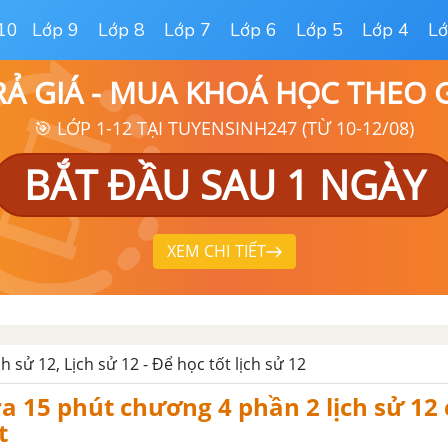
10
Lớp 9
Lớp 8
Lớp 7
Lớp 6
Lớp 5
Lớp 4
Lớ
RẢ GIÁ - MUA KHOÁ HỌC THEO
🎯 LỚP 1-12 TẠI TUYENSINH247 (TỪ 10-12/08)
BẮT ĐẦU SAU 1 NGÀY
XEM CHI TIẾT
ịch sử 12, Lịch sử 12 - Để học tốt lịch sử 12
a 15 phút chương 4 phần 2 lịch sử 12 c
t