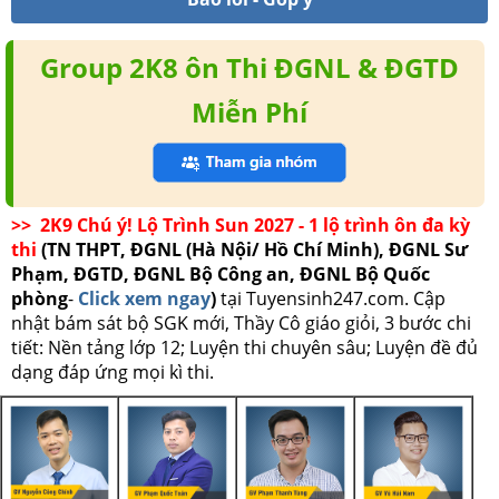
Group 2K8 ôn Thi ĐGNL & ĐGTD
Miễn Phí
>> 2K9 Chú ý! Lộ Trình Sun 2027 - 1 lộ trình ôn đa kỳ
thi
(TN THPT, ĐGNL (Hà Nội/ Hồ Chí Minh), ĐGNL Sư
Phạm, ĐGTD, ĐGNL Bộ Công an, ĐGNL Bộ Quốc
phòng
-
Click xem ngay
)
tại Tuyensinh247.com.
Cập
nhật bám sát bộ SGK mới, Thầy Cô giáo giỏi, 3 bước chi
tiết: Nền tảng lớp 12; Luyện thi chuyên sâu; Luyện đề đủ
dạng đáp ứng mọi kì thi.