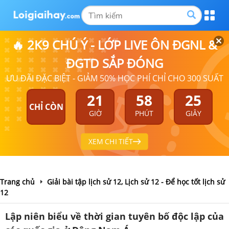
🔥 2K9 CHÚ Ý - LỚP LIVE ÔN ĐGNL &
ĐGTD SẮP ĐÓNG
ƯU ĐÃI ĐẶC BIỆT - GIẢM 50% HỌC PHÍ CHỈ CHO 300 SUẤT
21
58
24
CHỈ CÒN
GIỜ
PHÚT
GIÂY
XEM CHI TIẾT
Trang chủ
Giải bài tập lịch sử 12, Lịch sử 12 - Để học tốt lịch sử
12
Lập niên biểu về thời gian tuyên bố độc lập của