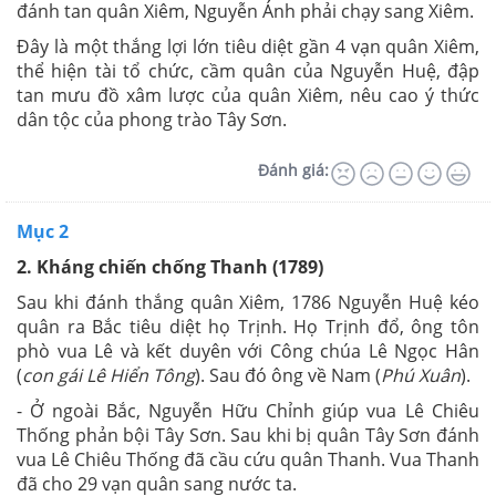
đánh tan quân Xiêm, Nguyễn Ánh phải chạy sang Xiêm.
Đây là một thắng lợi lớn tiêu diệt gần 4 vạn quân Xiêm,
thể hiện tài tổ chức, cầm quân của Nguyễn Huệ, đập
tan mưu đồ xâm lược của quân Xiêm, nêu cao ý thức
dân tộc của phong trào Tây Sơn.
Đánh giá:
Mục 2
2. Kháng chiến chống Thanh (1789)
Sau khi đánh thắng quân Xiêm, 1786 Nguyễn Huệ kéo
quân ra Bắc tiêu diệt họ Trịnh. Họ Trịnh đổ, ông tôn
phò vua Lê và kết duyên với Công chúa Lê Ngọc Hân
(
con gái Lê Hiển Tông
). Sau đó ông về Nam (
Phú Xuân
).
- Ở ngoài Bắc, Nguyễn Hữu Chỉnh giúp vua Lê Chiêu
Thống phản bội Tây Sơn. Sau khi bị quân Tây Sơn đánh
vua Lê Chiêu Thống đã cầu cứu quân Thanh. Vua Thanh
đã cho 29 vạn quân sang nước ta.