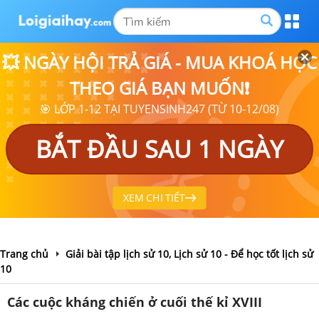
💥 NGÀY HỘI TRẢ GIÁ - MUA KHOÁ HỌC
THEO GIÁ BẠN MUỐN❗
🎯 LỚP 1-12 TẠI TUYENSINH247 (TỪ 10-12/08)
BẮT ĐẦU SAU 1 NGÀY
XEM CHI TIẾT
Trang chủ
Giải bài tập lịch sử 10, Lịch sử 10 - Để học tốt lịch sử
10
Các cuộc kháng chiến ở cuối thế kỉ XVIII