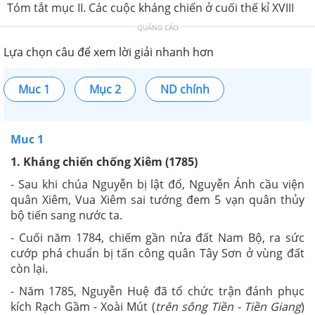
Tóm tắt mục II. Các cuộc kháng chiến ở cuối thế kỉ XVIII
QUẢNG CÁO
Lựa chọn câu để xem lời giải nhanh hơn
Muc 1
Mục 2
ND chính
Muc 1
1. Kháng chiến chống Xiêm (1785)
- Sau khi chúa Nguyễn bị lật đổ, Nguyễn Ánh cầu viện
quân Xiêm, Vua Xiêm sai tướng đem 5 vạn quân thủy
bộ tiến sang nước ta.
- Cuối năm 1784, chiếm gần nửa đất Nam Bộ, ra sức
cướp phá chuẩn bị tấn công quân Tây Sơn ở vùng đất
còn lại.
- Năm 1785, Nguyễn Huệ đã tổ chức trận đánh phục
kích Rạch Gầm - Xoài Mút (
trên sông Tiền - Tiền Giang
)