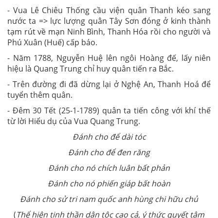
- Vua Lê Chiêu Thống cầu viện quân Thanh kéo sang
nước ta => lực lượng quân Tây Sơn đóng ở kinh thành
tạm rút về mạn Ninh Bình, Thanh Hóa rồi cho người và
Phú Xuân (Huế) cấp báo.
- Năm 1788, Nguyễn Huệ lên ngôi Hoàng đế, lấy niên
hiệu là Quang Trung chỉ huy quân tiến ra Bắc.
- Trên đường đi đã dừng lại ở Nghệ An, Thanh Hoá để
tuyển thêm quân.
- Đêm 30 Tết (25-1-1789) quân ta tiến công với khí thế
từ lời Hiểu dụ của Vua Quang Trung.
Đánh cho để dài tóc
Đánh cho để đen răng
Đánh cho nó chích luân bất phản
Đánh cho nó phiến giáp bất hoàn
Đánh cho sử tri nam quốc anh hùng chi hữu chủ
(
Thể hiện tinh thần dân tộc cao cả, ý thức quyết tâm