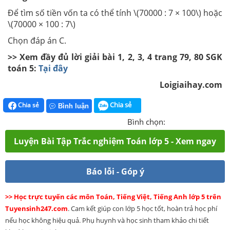
Để tìm số tiền vốn ta có thể tính \(70000 : 7 × 100\) hoặc
\(70000 × 100 : 7\)
Chọn đáp án C.
>> Xem đầy đủ lời giải bài 1, 2, 3, 4 trang 79, 80 SGK
toán 5:
Tại đây
Loigiaihay.com
Chia sẻ
Chia sẻ
Bình luận
Bình chọn:
Luyện Bài Tập Trắc nghiệm Toán lớp 5 - Xem ngay
Báo lỗi - Góp ý
>> Học trực tuyến các môn Toán, Tiếng Việt, Tiếng Anh lớp 5 trên
Tuyensinh247.com
. Cam kết giúp con lớp 5 học tốt, hoàn trả học phí
nếu học không hiệu quả. Phụ huynh và học sinh tham khảo chi tiết