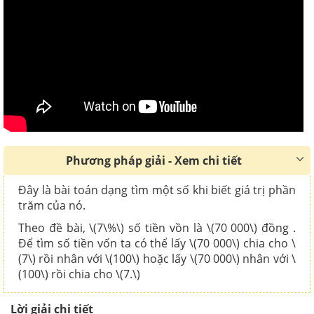
Phương pháp giải - Xem chi tiết
Đây là bài toán dạng tìm một số khi biết giá trị phần
trăm của nó.
Theo đề bài, \(7\%\) số tiền vồn là \(70 000\) đồng .
Để tìm số tiền vốn ta có thể lấy \(70 000\) chia cho \
(7\) rồi nhân với \(100\) hoặc lấy \(70 000\) nhân với \
(100\) rồi chia cho \(7.\)
Lời giải chi tiết