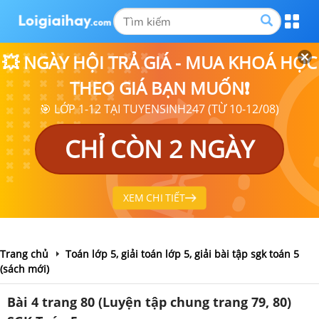
💥 NGÀY HỘI TRẢ GIÁ - MUA KHOÁ HỌC
THEO GIÁ BẠN MUỐN❗
🎯 LỚP 1-12 TẠI TUYENSINH247 (TỪ 10-12/08)
CHỈ CÒN 2 NGÀY
XEM CHI TIẾT
Trang chủ
Toán lớp 5, giải toán lớp 5, giải bài tập sgk toán 5
(sách mới)
Bài 4 trang 80 (Luyện tập chung trang 79, 80)