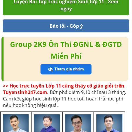
Luyện Bài Tập Trắc nghiệm Sinh lớp 11 - Xem
ngay
Báo lỗi - Góp ý
Group 2K9 Ôn Thi ĐGNL & ĐGTD
Miễn Phí
>> Học trực tuyến Lớp 11 cùng thầy cô giáo giỏi trên
Tuyensinh247.com.
Bứt phá điểm 9,10 chỉ sau 3 tháng.
Cam kết giúp học sinh lớp 11 học tốt, hoàn trả học phí
nếu học không hiệu quả.