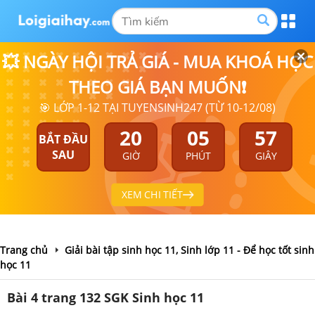
💥 NGÀY HỘI TRẢ GIÁ - MUA KHOÁ HỌC
THEO GIÁ BẠN MUỐN❗
🎯 LỚP 1-12 TẠI TUYENSINH247 (TỪ 10-12/08)
20
05
56
BẮT ĐẦU
SAU
GIỜ
PHÚT
GIÂY
XEM CHI TIẾT
Trang chủ
Giải bài tập sinh học 11, Sinh lớp 11 - Để học tốt sinh
học 11
Bài 4 trang 132 SGK Sinh học 11