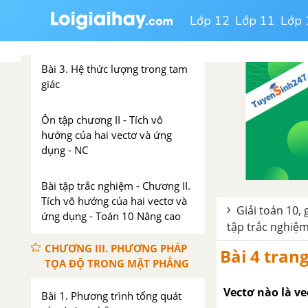
Bài 2. Tích vô hướng của hai
Lớp 12
Lớp 11
Lớp 
vectơ
Bài 3. Hệ thức lượng trong tam
giác
Ôn tập chương II - Tích vô
hướng của hai vectơ và ứng
dụng - NC
Bài tập trắc nghiệm - Chương II.
Tích vô hướng của hai vectơ và
Giải toán 10, 
ứng dụng - Toán 10 Nâng cao
tập trắc nghiệm
CHƯƠNG III. PHƯƠNG PHÁP
Bài 4 tran
TỌA ĐỘ TRONG MẶT PHẲNG
Vectơ nào là v
Bài 1. Phương trình tổng quát