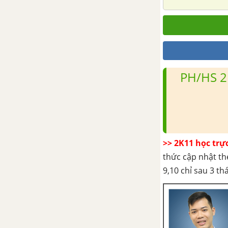
PH/HS 2
>> 2K11 học trự
thức cập nhật th
9,10 chỉ sau 3 t