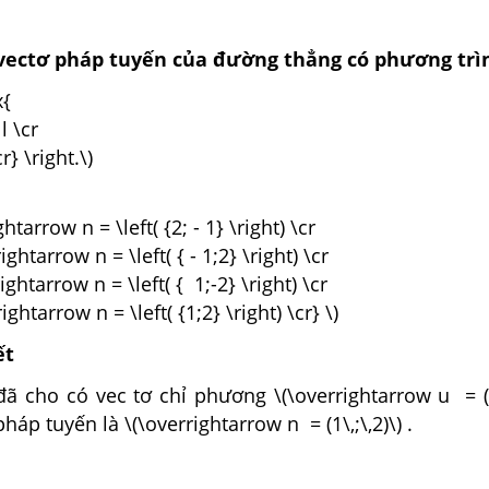
 vectơ pháp tuyến của đường thẳng có phương tr
x{
ll \cr
cr} \right.\)
ghtarrow n = \left( {2; - 1} \right) \cr
rightarrow n = \left( { - 1;2} \right) \cr
rightarrow n = \left( { 1;-2} \right) \cr
rightarrow n = \left( {1;2} \right) \cr} \)
ết
 cho có vec tơ chỉ phương \(\overrightarrow u = (2\
háp tuyến là \(\overrightarrow n = (1\,;\,2)\) .