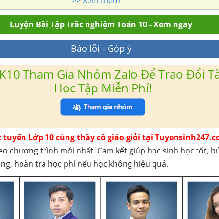
>> Xem thêm
Luyện Bài Tập Trắc nghiệm Toán 10 - Xem ngay
Báo lỗi - Góp ý
K10 Tham Gia Nhóm Zalo Để Trao Đổi Tài
Học Tập Miễn Phí!
c tuyến Lớp 10 cùng thầy cô giáo giỏi tại Tuyensinh247.c
eo chương trình mới nhất. Cam kết giúp học sinh học tốt, b
háng, hoàn trả học phí nếu học không hiệu quả.