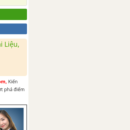
 Liệu,
om,
Kiến
ứt phá điểm