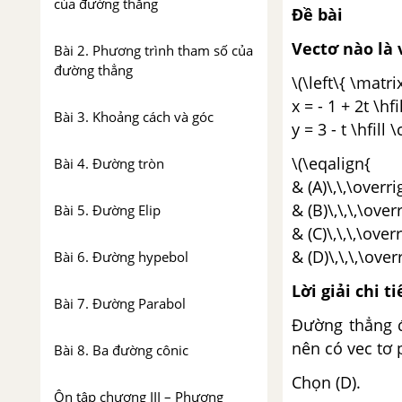
của đường thẳng
Đề bài
Vectơ nào là
Bài 2. Phương trình tham số của
đường thẳng
\(\left\{ \matri
x = - 1 + 2t \hfi
Bài 3. Khoảng cách và góc
y = 3 - t \hfill \
\(\eqalign{
Bài 4. Đường tròn
& (A)\,\,\overri
& (B)\,\,\,\over
Bài 5. Đường Elip
& (C)\,\,\,\over
& (D)\,\,\,\over
Bài 6. Đường hypebol
Lời giải chi ti
Bài 7. Đường Parabol
Đường thẳng đã
nên có vec tơ p
Bài 8. Ba đường cônic
Chọn (D).
Ôn tập chương III – Phương