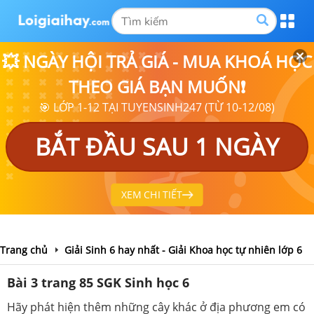
💥 NGÀY HỘI TRẢ GIÁ - MUA KHOÁ HỌC
THEO GIÁ BẠN MUỐN❗
🎯 LỚP 1-12 TẠI TUYENSINH247 (TỪ 10-12/08)
BẮT ĐẦU SAU 1 NGÀY
XEM CHI TIẾT
Trang chủ
Giải Sinh 6 hay nhất - Giải Khoa học tự nhiên lớp 6
Bài 3 trang 85 SGK Sinh học 6
Hãy phát hiện thêm những cây khác ở địa phương em có