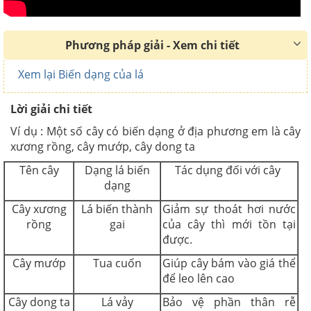
Phương pháp giải - Xem chi tiết
Xem lại Biến dạng của lá
Lời giải chi tiết
Ví dụ : Một số cây có biến dạng ở địa phương em là cây
xương rồng, cây mướp, cây dong ta
Tên cây
Dạng lá biến
Tác dụng đối với cây
dạng
Cây xương
Lá biến thành
Giảm sự thoát hơi nước
rồng
gai
của cây thì mới tồn tại
được.
Cây mướp
Tua cuốn
Giúp cây bám vào giá thể
để leo lên cao
Cây dong ta
Lá vảy
Bảo vệ phần thân rễ