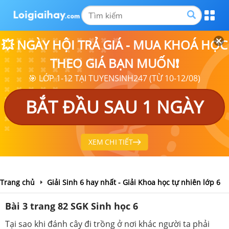
💥 NGÀY HỘI TRẢ GIÁ - MUA KHOÁ HỌC
THEO GIÁ BẠN MUỐN❗
🎯 LỚP 1-12 TẠI TUYENSINH247 (TỪ 10-12/08)
BẮT ĐẦU SAU 1 NGÀY
XEM CHI TIẾT
Trang chủ
Giải Sinh 6 hay nhất - Giải Khoa học tự nhiên lớp 6
Bài 3 trang 82 SGK Sinh học 6
Tại sao khi đánh cây đi trồng ở nơi khác người ta phải