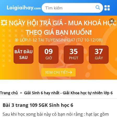
💥 NGÀY HỘI TRẢ GIÁ - MUA KHOÁ HỌC
THEO GIÁ BẠN MUỐN❗
🎯 LỚP 1-12 TẠI TUYENSINH247 (TỪ 10-12/08)
09
35
37
BẮT ĐẦU
SAU
GIỜ
PHÚT
GIÂY
XEM CHI TIẾT
Trang chủ
Giải Sinh 6 hay nhất - Giải Khoa học tự nhiên lớp 6
Bài 3 trang 109 SGK Sinh học 6
Sau khi học xong bài này có bạn nói rằng : hạt lạc gồm