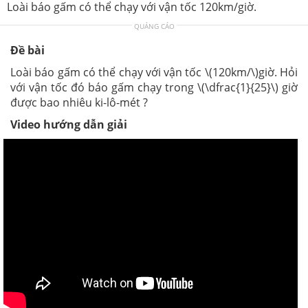
Loài báo gấm có thể chạy với vận tốc 120km/giờ.
QUẢNG CÁO
Đề bài
Loài báo gấm có thể chạy với vận tốc \(120km/\)giờ. Hỏi
với vận tốc đó báo gấm chạy trong \(\dfrac{1}{25}\) giờ
được bao nhiêu ki-lô-mét ?
Video hướng dẫn giải