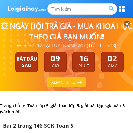
💥 NGÀY HỘI TRẢ GIÁ - MUA KHOÁ HỌC
THEO GIÁ BẠN MUỐN❗
🎯 LỚP 1-12 TẠI TUYENSINH247 (TỪ 10-12/08)
09
16
01
BẮT ĐẦU
SAU
GIỜ
PHÚT
GIÂY
XEM CHI TIẾT
Trang chủ
Toán lớp 5, giải toán lớp 5, giải bài tập sgk toán 5
(sách mới)
Bài 2 trang 146 SGK Toán 5