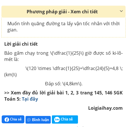
Phương pháp giải - Xem chi tiết
Muốn tính quãng đường ta lấy vận tốc nhân với thời
gian.
Lời giải chi tiết
Báo gấm chạy trong \(\dfrac{1}{25}\) giờ được số ki-lô-
mét là:
\(120 \times \dfrac{1}{25}=\dfrac{24}{5}=4,8 \;
(km)\)
Đáp số: \(4,8km\).
>> Xem đầy đủ lời giải bài 1, 2, 3 trang 145, 146 SGK
Toán 5:
Tại đây
Loigiaihay.com
Chia sẻ
Chia sẻ
Bình luận