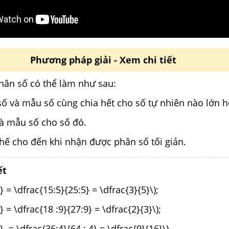
Phương pháp giải - Xem chi tiết
phân số có thể làm như sau:
số và mẫu số cùng chia hết cho số tự nhiên nào lớn hơ
và mẫu số cho số đó.
hế cho đến khi nhận được phân số tối giản.
ết
} = \dfrac{15:5}{25:5} = \dfrac{3}{5}\);
} = \dfrac{18 :9}{27:9} = \dfrac{2}{3}\);
} = \dfrac{36:4}{64 : 4} = \dfrac{9}{16}\).