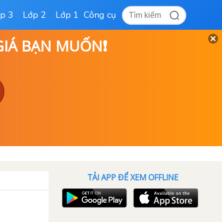
p 3
Lớp 2
Lớp 1
Công cụ
 GIÁ BẠN MUỐN❗
TẢI APP ĐỂ XEM OFFLINE