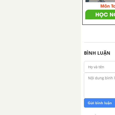
Khái niệm số thập phân
Khái niệm số thập phân (tiếp
theo)
Hàng của số thập phân. Đọc,
viết số thập phân
BÌNH LUẬN
Luyện tập trang 38, 39
Số thập phân bằng nhau
So sánh hai số thập phân
Luyện tập trang 43
Gửi bình luận
Luyện tập chung trang 43