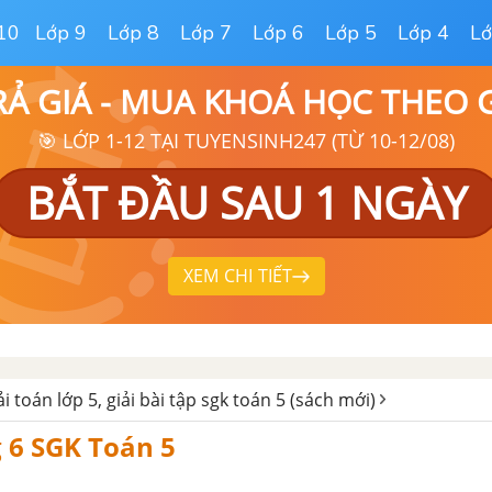
10
Lớp 9
Lớp 8
Lớp 7
Lớp 6
Lớp 5
Lớp 4
Lớ
RẢ GIÁ - MUA KHOÁ HỌC THEO
🎯 LỚP 1-12 TẠI TUYENSINH247 (TỪ 10-12/08)
BẮT ĐẦU SAU 1 NGÀY
XEM CHI TIẾT
ải toán lớp 5, giải bài tập sgk toán 5 (sách mới)
g 6 SGK Toán 5