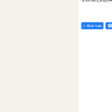
Ôn tập và bổ sung về giải toán
(tiếp theo)
Luyện tập trang 21
Bình luận
Luyện tập chung trang 22
Ôn tập: Bảng đơn vị đo độ dài
Ôn tập: Bảng đơn vị đo khối
lượng
Luyện tập trang 24, 25
Đề-ca-mét vuông, Héc-tô-mét
vuông
Luyện tập trang 28, 29