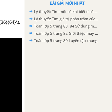
BÀI GIẢI MỚI NHẤT
Lý thuyết: Tìm một số khi biết tỉ số phần trăm của số đó
Lý thuyết: Tìm giá trị phần trăm của một số
36}{64}\).
Toán lớp 5 trang 83, 84 Sử dụng máy tính bỏ túi để giải toán về tỉ số phần trăm
Toán lớp 5 trang 82 Giới thiệu máy tính bỏ túi
Toán lớp 5 trang 80 Luyện tập chung