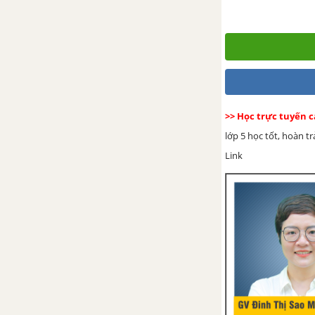
Mi-li-mét vuông. Bảng đơn vị đo
diện tích
Héc-ta
>> Học trực tuyến 
Luyện tập trang 30
lớp 5 học tốt, hoàn t
Link
Luyện tập chung trang 31
Luyện tập chung trang 31, 32
Luyện tập chung trang 32
CHƯƠNG II: SỐ THẬP PHÂN.
CÁC PHÉP TÍNH VỚI SỐ THẬP
PHÂN