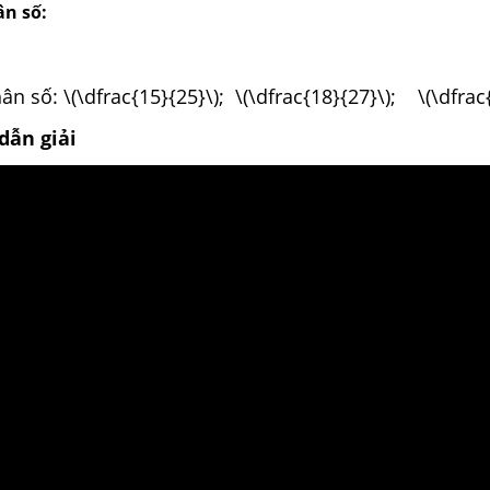
ân số:
n số: \(\dfrac{15}{25}\); \(\dfrac{18}{27}\); \(\dfrac{
dẫn giải