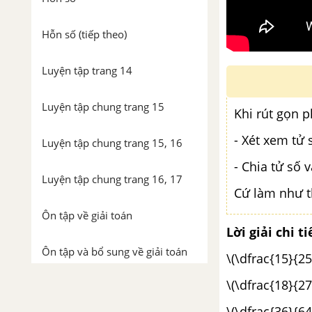
Hỗn số (tiếp theo)
Luyện tập trang 14
Luyện tập chung trang 15
Khi rút gọn 
- Xét xem tử 
Luyện tập chung trang 15, 16
- Chia tử số 
Luyện tập chung trang 16, 17
Cứ làm như t
Ôn tập về giải toán
Lời giải chi ti
Ôn tập và bổ sung về giải toán
\(\dfrac{15}{25
\(\dfrac{18}{27
Luyện tập trang 19, 20
\(\dfrac{36}{64