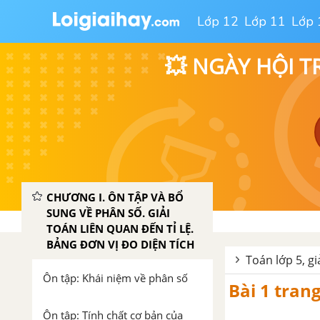
Lớp 12
Lớp 11
Lớp 
💥 NGÀY HỘI T
CHƯƠNG I. ÔN TẬP VÀ BỔ
SUNG VỀ PHÂN SỐ. GIẢI
TOÁN LIÊN QUAN ĐẾN TỈ LỆ.
BẢNG ĐƠN VỊ ĐO DIỆN TÍCH
Toán lớp 5, gi
Ôn tập: Khái niệm về phân số
Bài 1 tran
Ôn tập: Tính chất cơ bản của