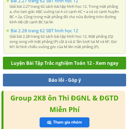
Bài 2.27 trang 62 SBT hình học 12
Giải bài 2.27 trang 62 sách bài tập hình học 12. Trong mặt phẳng
a, cho tam giác ABC vuông tại A có cạnh AC = a và có cạnh huyền
BC = 2a. Cũng trong mặt phẳng đó cho nửa đường tròn đường
kính AB cắt cạnh BC tại M.
Bài 2.28 trang 62 SBT hình học 12
Giải bài 2.28 trang 62 sách bài tập hình học 12. Mặt phẳng (Q)
song song với mặt phẳng (P) cắt ∆ và ∆' lần lượt tại M và M’. Gọi
M1 là hình chiếu vuông góc của M lên mặt phẳng (P).
Luyện Bài Tập Trắc nghiệm Toán 12 - Xem ngay
Báo lỗi - Góp ý
Group 2K8 ôn Thi ĐGNL & ĐGTD
Miễn Phí