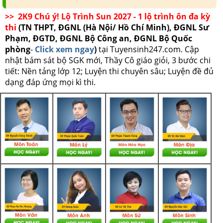
>> 2K9 Chú ý! Lộ Trình Sun 2027 - 1 lộ trình ôn đa kỳ
thi
(TN THPT, ĐGNL (Hà Nội/ Hồ Chí Minh), ĐGNL Sư
Phạm, ĐGTD, ĐGNL Bộ Công an, ĐGNL Bộ Quốc
phòng
-
Click xem ngay
)
tại Tuyensinh247.com.
Cập
nhật bám sát bộ SGK mới, Thầy Cô giáo giỏi, 3 bước chi
tiết: Nền tảng lớp 12; Luyện thi chuyên sâu; Luyện đề đủ
dạng đáp ứng mọi kì thi.