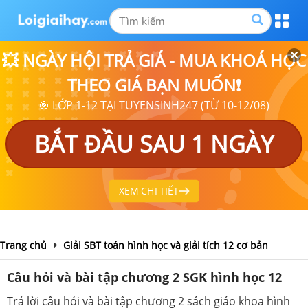
💥 NGÀY HỘI TRẢ GIÁ - MUA KHOÁ HỌC
THEO GIÁ BẠN MUỐN❗
🎯 LỚP 1-12 TẠI TUYENSINH247 (TỪ 10-12/08)
BẮT ĐẦU SAU 1 NGÀY
XEM CHI TIẾT
Trang chủ
Giải SBT toán hình học và giải tích 12 cơ bản
Câu hỏi và bài tập chương 2 SGK hình học 12
Trả lời câu hỏi và bài tập chương 2 sách giáo khoa hình