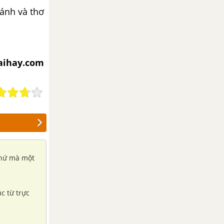
hánh và thơ
iaihay.com
thứ mà một
úc từ trực