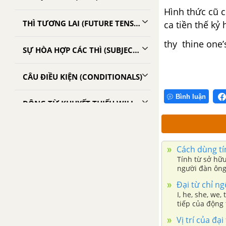
Hình thức cũ c
THÌ TƯƠNG LAI (FUTURE TENSES)
ca tiền thế kỷ 
thy thine one’
SỰ HÒA HỢP CÁC THÌ (SUBJECT VERB AGREEMENT)
CÂU ĐIỀU KIỆN (CONDITIONALS)
Bình luận
ĐỘNG TỪ KHUYẾT THIẾU WILL/ WOULD, SHALL/ SHOULD
DANH ĐỘNG TỪ (GERUNDS)
Cách dùng tí
THỂ NGUYÊN MẪU ( THE INFINITIVE)
Tính từ sở hữ
người đàn ông 
DANH ĐỘNG TỪ (THE GERUND)
Đại từ chỉ ng
I, he, she, we,
tiếp của động 
ĐỘNG TỪ NGUYÊN MẪU VÀ DANH ĐỘNG TỪ
Vị trí của đại