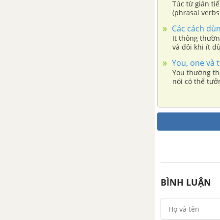
Túc từ gián ti
CÁC PHÂN TỪ (PARTICIPLES)
(phrasal verbs
Các cách dùn
CÂU MỆNH LỆNH, MỜI, KHUYÊN, GỢI Ý
It thông thườ
và đôi khi ít
You, one và t
THỨC GIẢ ĐỊNH (SUBJUNCTIVE)
You thường th
nói có thể tư
ĐỘNG TỪ CARE, LIKE, LOVE, HATE, PREFER, WISH
CÂU BỊ ĐỘNG (PASSIVE VOICE)
CÂU TƯỜNG THUẬT (REPORTED SPEECH)
LIÊN TỪ (CONJUNCTIONS)
BÌNH LUẬN
MỆNH ĐỀ CHỈ MỤC ĐÍCH (CLAUSES OF PURPOSE)
MỆNH ĐỀ CHỈ LÝ DO, KẾT QUẢ, SỰ NHƯỢNG BỘ, SO SÁNH, THỜI GIAN