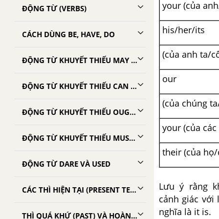
your (của anh
ĐỘNG TỪ (VERBS)
his/her/its
CÁCH DÙNG BE, HAVE, DO
(của anh ta/c
ĐỘNG TỪ KHUYẾT THIẾU MAY VÀ CAN
our
ĐỘNG TỪ KHUYẾT THIẾU CAN VÀ BE ABLE TO
(của chúng ta
ĐỘNG TỪ KHUYẾT THIẾU OUGHT TO, SHOULD, MUST, HAVE TO, NEED
your (của các
ĐỘNG TỪ KHUYẾT THIẾU MUST, HAVE, WILL, SHOULD
their (của họ
ĐỘNG TỪ DARE VÀ USED
Lưu ý rằng k
CÁC THÌ HIỆN TẠI (PRESENT TENSES)
cảnh giác với 
nghĩa là it is.
THÌ QUÁ KHỨ (PAST) VÀ HOÀN THÀNH (PAST)