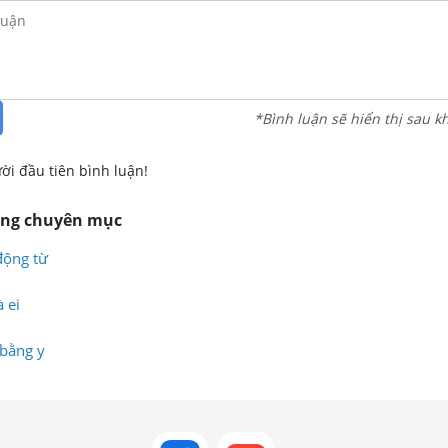
*Bình luận sẽ hiển thị sau k
ời đầu tiên bình luận!
ùng chuyên mục
động từ
 ei
 bằng y