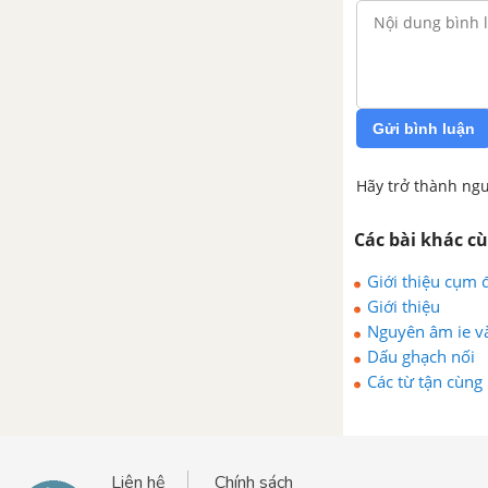
MỆNH ĐỀ DANH TỪ (NOUN CLAUSES)
SỐ ĐẾM, NGÀY THÁNG VÀ ĐƠN VỊ ĐO LƯỜNG
Gửi bình luận
CÁC QUY TẮC CHÍNH TẢ (SPELLING RULES)
Hãy trở thành ngư
CỤM ĐỘNG TỪ (PHRASAL VERBS)
Các bài khác c
Giới thiệu cụm 
Giới thiệu
Nguyên âm ie và
Dấu ghạch nối
Các từ tận cùng
Liên hệ
Chính sách