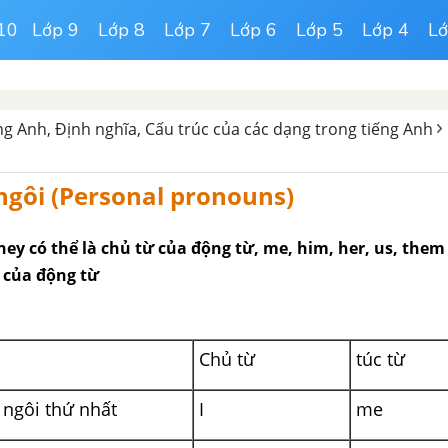
10
Lớp 9
Lớp 8
Lớp 7
Lớp 6
Lớp 5
Lớp 4
Lớ
g Anh, Định nghĩa, Cấu trúc của các dạng trong tiếng Anh
 ngôi (Personal pronouns)
 they có thể là chủ từ của động từ, me, him, her, us, them 
p của động từ
Chủ từ
túc từ
ngôi thứ nhất
I
me