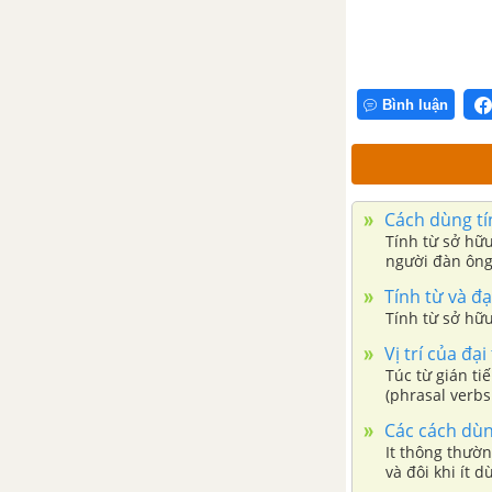
MỆNH ĐỀ DANH TỪ (NOUN CLAUSES)
Bình luận
SỐ ĐẾM, NGÀY THÁNG VÀ ĐƠN VỊ ĐO LƯỜNG
CÁC QUY TẮC CHÍNH TẢ (SPELLING RULES)
Cách dùng tí
CỤM ĐỘNG TỪ (PHRASAL VERBS)
Tính từ sở hữ
người đàn ông 
Tính từ và đạ
Tính từ sở hữu
Vị trí của đại
Túc từ gián ti
(phrasal verbs
Các cách dùn
It thông thườ
và đôi khi ít