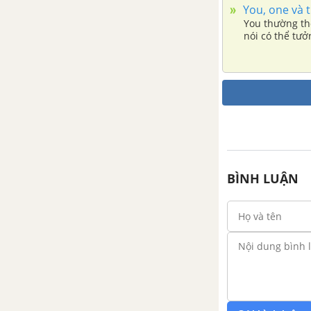
You, one và t
You thường th
nói có thể tư
BÌNH LUẬN