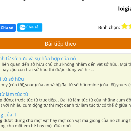
loig
Bình chọn:
Chia sẻ
Chia sẻ
Bài tiếp theo
nh từ sở hữu và sự hòa hợp của nó
u liên quan đến sở hữu chủ chứ không nhắm đến vật sở hữu. Mọi 
hay cậu con trai sở hữu thì được dùng với his,..
i từ sở hữu
:my (của tôi),your (của anh/chị),đại từ sở hữu:mine (của tôi),yours (
 từ làm túc từ
ếp đứng trước túc từ trực tiếp, . Đại từ làm túc từ của những cụm đ
 ) với nhiều cụm động từ thì một danh từ làm túc từ có thể ở giữa h
g của it
ng được dùng cho một vật hay một con vật mà giống của nó chúng t
 dùng cho một em bé hay một đứa nhỏ