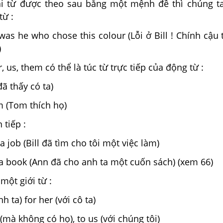
i từ được theo sau bằng một mệnh đề thì chúng t
từ :
t was he who chose this colour (Lỗi ở Bill ! Chính cậu 
)
, us, them có thể là túc từ trực tiếp của động từ :
đã thấy có ta)
m (Tom thích họ)
 tiếp :
a job (Bill đã tìm cho tôi một việc làm)
a book (Ann đã cho anh ta một cuốn sách) (xem 66)
một giới từ :
h ta) for her (với cô ta)
mà không có họ), to us (với chúng tôi)