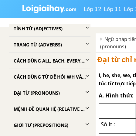
Lớp 12
Lớp 11
Lớp 
DANH TỪ (NOUNS)
TÍNH TỪ (ADJECTIVES)
Ngữ pháp tiến
TRẠNG TỪ (ADVERBS)
(pronouns)
Đại từ chỉ
CÁCH DÙNG ALL, EACH, EVERY, BOTH, NEITHER, EITHER, SOME, ANY, NO, NONE
I, he, she, we,
CÁCH DÙNG TỪ ĐỂ HỎI WH VÀ HOW
túc từ trực tiế
ĐẠI TỪ (PRONOUNS)
A. Hình thức
MỆNH ĐỀ QUAN HỆ (RELATIVE CLAUSES)
Số ít :
GIỚI TỪ (PREPOSITIONS)