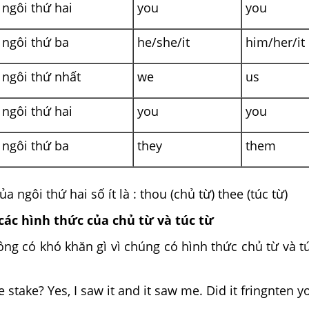
ngôi thứ hai
you
you
ngôi thứ ba
he/she/it
him/her/it
ngôi thứ nhất
we
us
ngôi thứ hai
you
you
ngôi thứ ba
they
them
a ngôi thứ hai số ít là : thou (chủ từ) thee (túc từ)
các hình thức của chủ từ và túc từ
hông có khó khăn gì vì chúng có hình thức chủ từ và t
 stake? Yes, I saw it and it saw me. Did it fringnten y