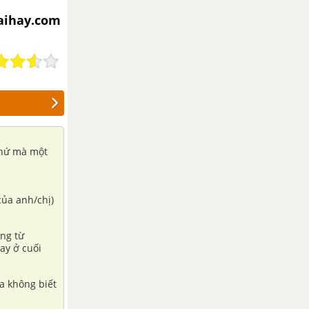
iaihay.com
thứ mà một
của anh/chị)
ộng từ
ay ở cuối
a không biết