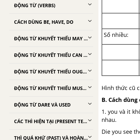
ĐỘNG TỪ (VERBS)
CÁCH DÙNG BE, HAVE, DO
Số nhiều:
ĐỘNG TỪ KHUYẾT THIẾU MAY VÀ CAN
ĐỘNG TỪ KHUYẾT THIẾU CAN VÀ BE ABLE TO
ĐỘNG TỪ KHUYẾT THIẾU OUGHT TO, SHOULD, MUST, HAVE TO, NEED
Hình thức cũ củ
ĐỘNG TỪ KHUYẾT THIẾU MUST, HAVE, WILL, SHOULD
B. Cách dùng 
ĐỘNG TỪ DARE VÀ USED
1. you và it k
nhau.
CÁC THÌ HIỆN TẠI (PRESENT TENSES)
Die you see the
THÌ QUÁ KHỨ (PAST) VÀ HOÀN THÀNH (PAST)