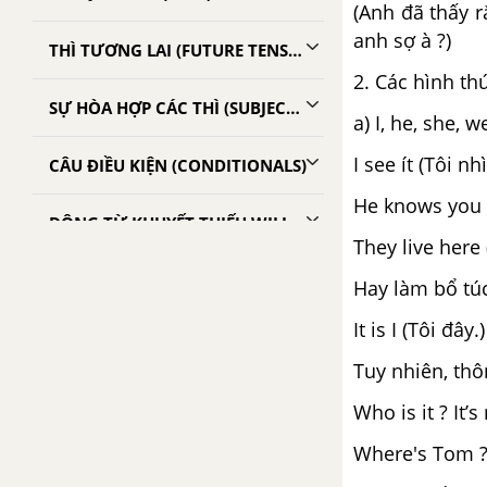
(Anh đã thấy r
anh sợ à ?)
THÌ TƯƠNG LAI (FUTURE TENSES)
2. Các hình thứ
SỰ HÒA HỢP CÁC THÌ (SUBJECT VERB AGREEMENT)
a) I, he, she, 
I see ít (Tôi nh
CÂU ĐIỀU KIỆN (CONDITIONALS)
He knows you (
ĐỘNG TỪ KHUYẾT THIẾU WILL/ WOULD, SHALL/ SHOULD
They live here
DANH ĐỘNG TỪ (GERUNDS)
Hay làm bổ túc
It is I (Tôi đây.)
THỂ NGUYÊN MẪU ( THE INFINITIVE)
Tuy nhiên, thô
DANH ĐỘNG TỪ (THE GERUND)
Who is it ? It’s
Where's Tom ? 
ĐỘNG TỪ NGUYÊN MẪU VÀ DANH ĐỘNG TỪ