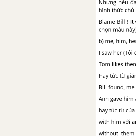
Nhưng nếu đạ
CÁC PHÂN TỪ (PARTICIPLES)
hình thức chủ 
Blame Bill ! I
CÂU MỆNH LỆNH, MỜI, KHUYÊN, GỢI Ý
chọn màu này
THỨC GIẢ ĐỊNH (SUBJUNCTIVE)
b) me, him, her
I saw her (Tôi 
ĐỘNG TỪ CARE, LIKE, LOVE, HATE, PREFER, WISH
Tom likes the
CÂU BỊ ĐỘNG (PASSIVE VOICE)
Hay tức từ gián
Bill found, me 
CÂU TƯỜNG THUẬT (REPORTED SPEECH)
Ann gave him 
LIÊN TỪ (CONJUNCTIONS)
hay túc từ của 
MỆNH ĐỀ CHỈ MỤC ĐÍCH (CLAUSES OF PURPOSE)
with him với an
without them (
MỆNH ĐỀ CHỈ LÝ DO, KẾT QUẢ, SỰ NHƯỢNG BỘ, SO SÁNH, THỜI GIAN