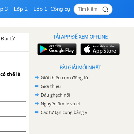
p 3
Lớp 2
Lớp 1
Công cụ
TẢI APP ĐỂ XEM OFFLINE
Đại từ
BÀI GIẢI MỚI NHẤT
có thể là
Giới thiệu cụm động từ
Giới thiệu
Dấu ghạch nối
Nguyên âm ie và ei
Các từ tận cùng bằng y