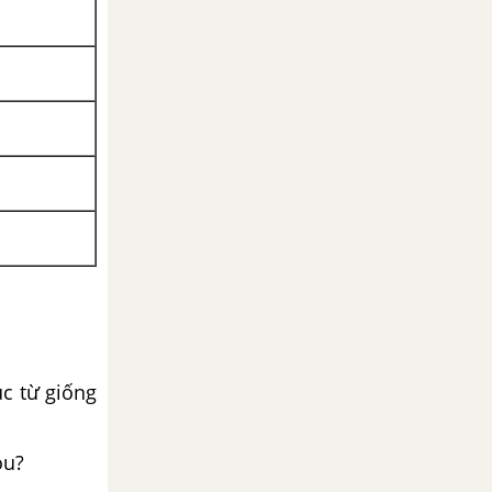
úc từ giống
ou?