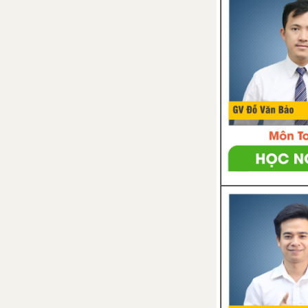
Bài 48: Sự chuyển hóa năng
lượng
Bài 49: Năng lượng hao phí
Bài 50: Năng lượng tái tạo
Bài 51: Tiết kiệm năng lượng
CHƯƠNG X: TRÁI ĐẤT VÀ BẦU TRỜI
Bài 52: Chuyển động nhìn
thấy của Mặt Trời. Thiên thể
Bài 53: Mặt Trăng
Bài 54: Hệ Mặt Trời
Bài 55: Ngân Hà