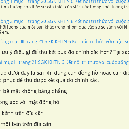
động 1 mục II trang 20 SGK KHTN 6 Kết nối tri thức với cuộc
tình huống cho thấy sự cần thiết của việc ước lượng khối lượng tr
động 2 mục II trang 20 SGK KHTN 6 Kết nối tri thức với cuộc
hối lượng của một bạn khác trong nhóm dựa vào sự so sánh với kh
ể em.
động mục III trang 21 SGK KHTN 6 Kết nối tri thức với cuộc s
lưu ý điều gì để thu kết quả đo chính xác hơn? Tại sa
ỏi mục III trang 21 SGK KHTN 6 Kết nối tri thức với cuộc sống
nào dưới đây là
sai
khi dùng cân đồng hồ hoặc cân đi
 phục để thu được kết quả đo chính xác.
ên bề mặt không bằng phẳng
ông góc với mặt đồng hồ
g kềnh trên đĩa cân
h một bên trên đĩa cân