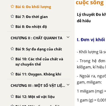
cuộc sống
Bài 6: Đo khối lượng
Lý thuyết Đo kh
Bài 7: Đo thời gian
dễ hiểu
Bài 8: Đo nhiệt độ
CHƯƠNG II : CHẤT QUANH TA
I. Đơn vị khố
Bài 9: Sự đa dạng của chất
- Khối lượng là 
Bài 10: Các thể của chất và
- Trong hệ đơn
sự chuyển thể
kilôgam, kí hiệu 
Bài 11: Oxygen. Không khí
- Ngoài ra, ngư
gam, miligam:
CHƯƠNG III : MỘT SỐ VẬT LIỆU, NGUYÊN LIỆU, NHIÊN LIÊU, LƯƠNG THỰC - THỰC PHẨM THÔNG DỤNG
1 miligam (mg) =
Bài 12: Một số vật liệu
1 gam (g) = 0,00