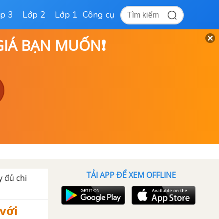
p 3
Lớp 2
Lớp 1
Công cụ
 GIÁ BẠN MUỐN❗
TẢI APP ĐỂ XEM OFFLINE
y đủ chi
với