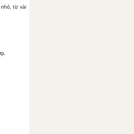
nhỏ, từ vài
ợp.