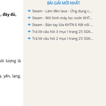
BÀI GIẢI MỚI NHẤT
Steam - Làm đèn lava - Ứng dụng của nhũ tương KHTN 6 - Kết nối tri thức
, đầy đủ,
Steam - Mô hình máy lọc nước KHTN 6 Kết nối tri thức
Steam - Bàn tay lửa KHTN 6 Kết nối tri thức
Trả lời câu hỏi 3 mục I trang 25 SGK KHTN 6 Kết nối tri thức với cuộc sống
Trả lời câu hỏi 2 mục I trang 25 SGK KHTN 6 Kết nối tri thức với cuộc sống
ối lượng là
, yến, lạng,