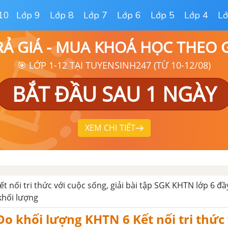
10
Lớp 9
Lớp 8
Lớp 7
Lớp 6
Lớp 5
Lớp 4
Lớ
RẢ GIÁ - MUA KHOÁ HỌC THEO
🎯 LỚP 1-12 TẠI TUYENSINH247 (TỪ 10-12/08)
BẮT ĐẦU SAU 1 NGÀY
XEM CHI TIẾT
t nối tri thức với cuộc sống, giải bài tập SGK KHTN lớp 6 đầ
khối lượng
Đo khối lượng KHTN 6 Kết nối tri thức 