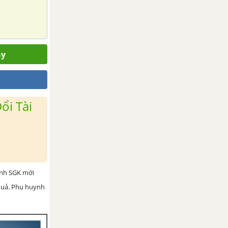
ay
ổi Tài
ình SGK mới
 quả. Phụ huynh