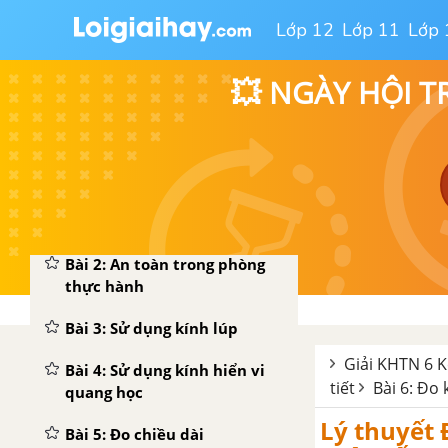
Lớp 12
Lớp 11
Lớp 
💥 NGÀY HỘI T
CHƯƠNG I: MỞ ĐẦU VỀ KHOA HỌC TỰ NHIÊN
Bài 1: Giới thiệu về Khoa học
tự nhiên
Bài 2: An toàn trong phòng
thực hành
Bài 3: Sử dụng kính lúp
Giải KHTN 6 Kế
Bài 4: Sử dụng kính hiển vi
tiết
Bài 6: Đo 
quang học
Lý thuyết 
Bài 5: Đo chiều dài