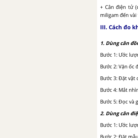
các thành phần của tế bào
+ Cân điện tử (
Bài 20: Sự lớn lên và sinh sản
miligam đến vài
của tế bào
III. Cách đo 
Bài 21: Thực hành: Quan sát
và phân biệt một số loại tế
1. Dùng cân đồ
bào
Bước 1: Ước lượ
CHƯƠNG VI: TỪ TẾ BÀO TỚI CƠ THỂ
Bước 2: Vặn ốc đ
Bài 22: Cơ thể Sinh vật
Bước 3: Đặt vật 
Bài 23: Tổ chức cơ thể đa
Bước 4: Mắt nhì
bào
Bước 5: Đọc và g
Bài 24: Thực hành: Quan sát
2. Dùng cân đi
và mô tả cơ thể đơn bào và
cơ thể đa bào.
Bước 1: Ước lượ
Bước 2: Đặt mẫu
CHƯƠNG VII: ĐA DẠNG THẾ GIỚI SỐNG