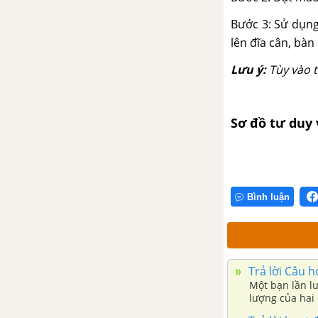
Bước 3: Sử dụng
Bài 25: Hệ thống phân loại
lên đĩa cân, bàn
sinh vật
Lưu ý:
Tùy vào 
Bài 26: Khóa lưỡng phân
Bài 27: Vi khuẩn
Sơ đồ tư duy 
Bài 28: Thực hành: Làm sữa
chua và quan sát vi khuẩn
Bài 29: Virus
Bình luận
Bài 30: Nguyên sinh vật
Bài 31: Thực hành: Quan sát
nguyên sinh vật
Trả lời Câu h
Một bạn lần lư
Bài 32: Nấm
lượng của hai 
Bài 33: Thực hành: Quan sát