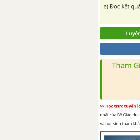
e) Đọc kết qu
Bài 40: Lực là gì?
Bài 41: Biểu diễn lực
Luyện
Bài 42: Biến dạng của lò xo
Bài 43: Trọng lượng. Lực hấp
dẫn
Tham Gi
Bài 44: Lực ma sát
Bài 45: Lực cản của nước
CHƯƠNG IX: NĂNG LƯỢNG
>> Học trực tuyến 
Bài 46: Năng lượng và sự
nhất của Bộ Giáo dục.
truyền năng lượng
và học sinh tham khảo 
Bài 47: Một số dạng năng
lượng