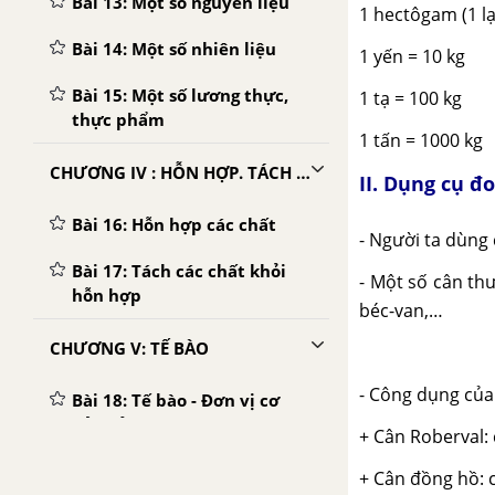
Bài 13: Một số nguyên liệu
1 hectôgam (1 lạ
Bài 14: Một số nhiên liệu
1 yến = 10 kg
Bài 15: Một số lương thực,
1 tạ = 100 kg
thực phẩm
1 tấn = 1000 kg
CHƯƠNG IV : HỖN HỢP. TÁCH CHẤT RA KHỎI HỖN HỢP
II. Dụng cụ đ
Bài 16: Hỗn hợp các chất
- Người ta dùng 
Bài 17: Tách các chất khỏi
- Một số cân thư
hỗn hợp
béc-van,…
CHƯƠNG V: TẾ BÀO
- Công dụng của 
Bài 18: Tế bào - Đơn vị cơ
bản của sự sống
+ Cân Roberval: 
Bài 19: Cấu tạo và chức năng
+ Cân đồng hồ: c