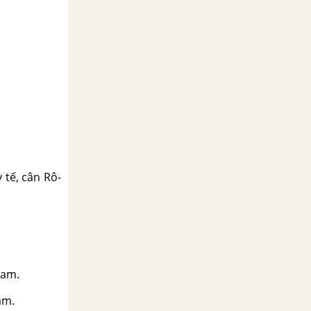
 tế, cân Rô-
gam.
am.