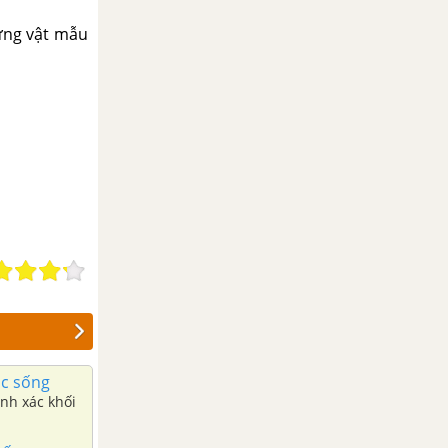
ựng vật mẫu
ộc sống
ính xác khối