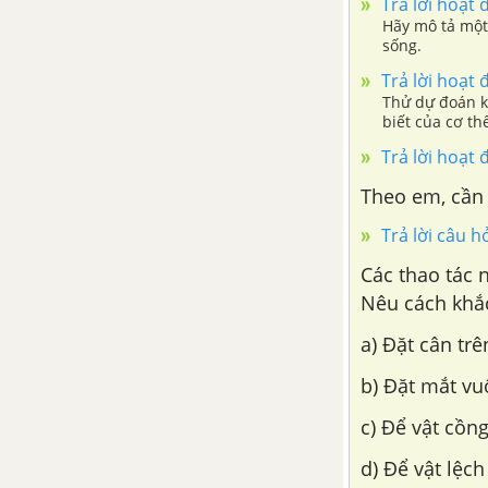
Trả lời hoạt 
các loại nấm
Hãy mô tả một 
sống.
Bài 34: Thực vật
Trả lời hoạt 
Thử dự đoán k
Bài 35: Thực hành: Quan sát
biết của cơ th
và phân biệt một số nhóm
Trả lời hoạt 
thực vật
Theo em, cần 
Bài 36: Động vật
Trả lời câu h
Bài 37: Thực hành: Quan sát
Các thao tác 
và nhận biết một số nhóm
động vật ngoài thiên nhiên.
Nêu cách khắc
a) Đặt cân tr
Bài 38: Đa dạng sinh học
b) Đặt mắt vu
Bài 39: Tìm hiểu sinh vật
ngoài thiên nhiên
c) Để vật cồn
d) Để vật lệc
CHƯƠNG VIII: LỰC TRONG ĐỜI SỐNG