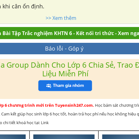
ả khi cân ổn định.
>> Xem thêm
 Bài Tập Trắc nghiệm KHTN 6 - Kết nối tri thức - Xem ng
Báo lỗi - Góp ý
a Group Dành Cho Lớp 6 Chia Sẻ, Trao Đ
Liệu Miễn Phí
lớp 6 chương trình mới trên Tuyensinh247.com.
Học bám sát chương tr
 Cam kết giúp học sinh lớp 6 học tốt, hoàn trả học phí nếu học không hiệu
chi tiết khoá học tại: Link