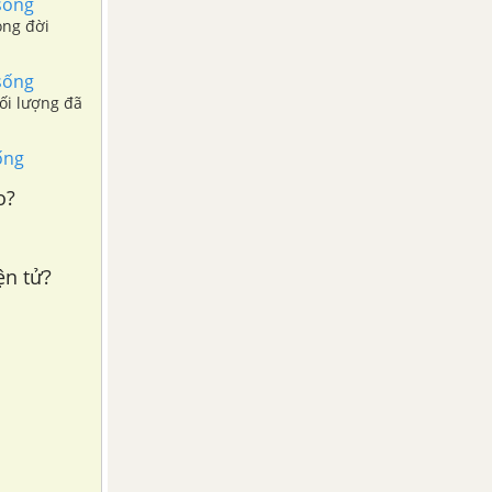
 sống
ong đời
 sống
ối lượng đã
ống
o?
ện tử?