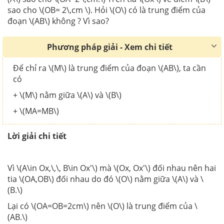
sao cho \(OB= 2\,cm \). Hỏi \(O\) có là trung điểm của
đoạn \(AB\) không ? Vì sao?
Phương pháp giải - Xem chi tiết
Để chỉ ra \(M\) là trung điểm của đoạn \(AB\), ta cần
có
+ \(M\) nằm giữa \(A\) và \(B\)
+ \(MA=MB\)
Lời giải chi tiết
Vì \(A\in Ox,\,\, B\in Ox'\) mà \(Ox, Ox'\) đối nhau nên hai
tia \(OA,OB\) đối nhau do đó \(O\) nằm giữa \(A\) và \
(B.\)
Lại có \(OA=OB=2cm\) nên \(O\) là trung điểm của \
(AB.\)