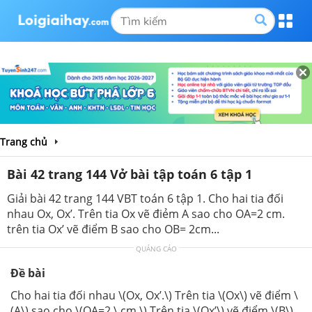
Trang chủ
Bài 42 trang 144 Vở bài tập toán 6 tập 1
Giải bài 42 trang 144 VBT toán 6 tập 1. Cho hai tia đối
nhau Ox, Ox’. Trên tia Ox vẽ điẻm A sao cho OA=2 cm.
trên tia Ox’ vẽ điểm B sao cho OB= 2cm...
QUẢNG CÁO
Đề bài
Cho hai tia đối nhau \(Ox, Ox’.\) Trên tia \(Ox\) vẽ điểm \
(A\) sao cho \(OA=2 \,cm.\) Trên tia \(Ox’\) vẽ điểm \(B\)