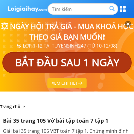
💥 NGÀY HỘI TRẢ GIÁ - MUA KHOÁ HỌC
THEO GIÁ BẠN MUỐN❗
🎯 LỚP 1-12 TẠI TUYENSINH247 (TỪ 10-12/08)
BẮT ĐẦU SAU 1 NGÀY
XEM CHI TIẾT
Trang chủ
Bài 35 trang 105 Vở bài tập toán 7 tập 1
Giải bài 35 trang 105 VBT toán 7 tập 1. Chứng minh định