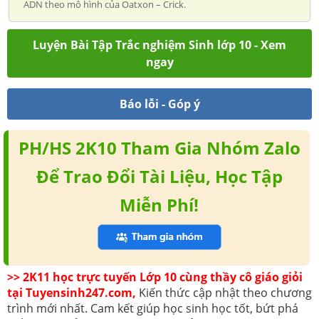
ADN theo mô hình của Oatxon – Crick.
Luyện Bài Tập Trắc nghiệm Sinh lớp 10 - Xem
ngay
Báo lỗi - Góp ý
PH/HS 2K10 Tham Gia Nhóm Zalo
Để Trao Đổi Tài Liệu, Học Tập
Miễn Phí!
>> 2K11 học trực tuyến Lớp 10 cùng thầy cô giáo giỏi
tại Tuyensinh247.com,
Kiến thức cập nhật theo chương
trình mới nhất. Cam kết giúp học sinh học tốt, bứt phá