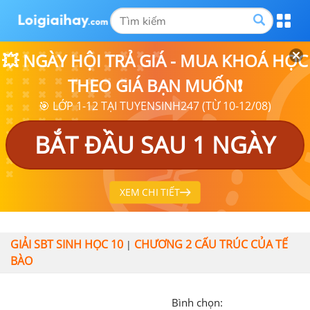
💥 NGÀY HỘI TRẢ GIÁ - MUA KHOÁ HỌC
THEO GIÁ BẠN MUỐN❗
🎯 LỚP 1-12 TẠI TUYENSINH247 (TỪ 10-12/08)
BẮT ĐẦU SAU 1 NGÀY
XEM CHI TIẾT
GIẢI SBT SINH HỌC 10
CHƯƠNG 2 CẤU TRÚC CỦA TẾ
|
BÀO
Bình chọn: