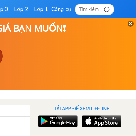
p 3
Lớp 2
Lớp 1
Công cụ
 GIÁ BẠN MUỐN❗
TẢI APP ĐỂ XEM OFFLINE