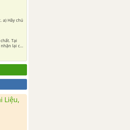
. a) Hãy chú
chất. Tại
 nhận lại có
 Liệu,