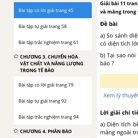
Giải bài 11 tra
Bài tập có lời giải trang 45
và màng trong t
Đề bài
Bài tập tự giải trang 58
a) So sánh di
Bài tập trắc nghiệm trang 61
có diện tích lớ
b) Tại sao nó
CHƯƠNG 3. CHUYỂN HÓA
bào ?
VẬT CHẤT VÀ NĂNG LƯỢNG
TRONG TẾ BÀO
Bài tập có lời giải trang 79
Xem lý thuyết
Bài tập tự giải trang 92
Lời giải chi ti
Bài tập trắc nghiệm trang 94
a) Diện tích 
CHƯƠNG 4. PHÂN BÀO
màng ngoài tr