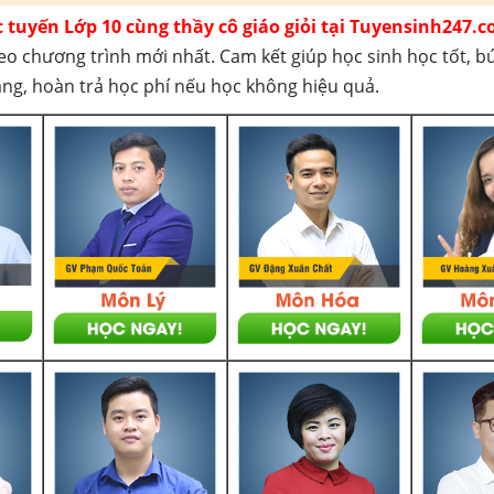
c tuyến Lớp 10 cùng thầy cô giáo giỏi tại Tuyensinh247.c
eo chương trình mới nhất. Cam kết giúp học sinh học tốt, b
háng, hoàn trả học phí nếu học không hiệu quả.