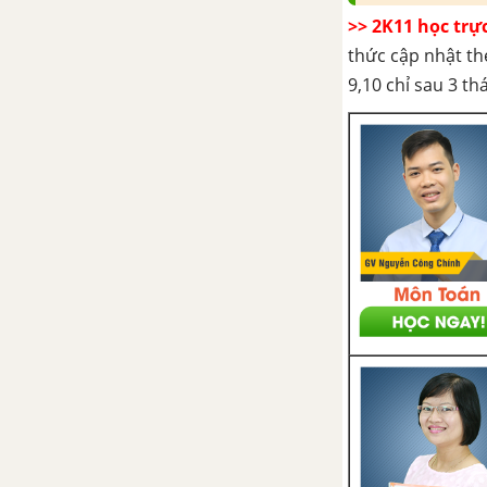
>> 2K11 học trự
thức cập nhật th
9,10 chỉ sau 3 t