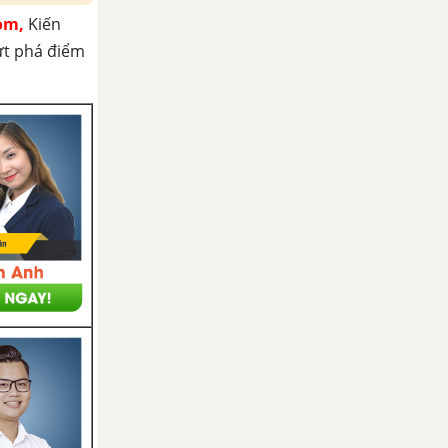
om,
Kiến
ứt phá điểm