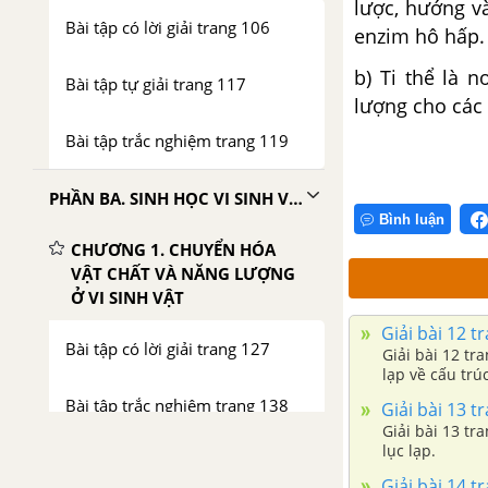
lược, hướng v
Bài tập có lời giải trang 106
enzim hô hấp. 
b) Ti thể là 
Bài tập tự giải trang 117
lượng cho các
Bài tập trắc nghiệm trang 119
PHẦN BA. SINH HỌC VI SINH VẬT
Bình luận
CHƯƠNG 1. CHUYỂN HÓA
VẬT CHẤT VÀ NĂNG LƯỢNG
Ở VI SINH VẬT
Giải bài 12 t
Bài tập có lời giải trang 127
Giải bài 12 tr
lạp về cấu trú
Bài tập trắc nghiệm trang 138
Giải bài 13 t
Giải bài 13 tr
lục lạp.
CHƯƠNG 2. SINH TRƯỞNG
VÀ SINH SẢN CỦA VI SINH
Giải bài 14 t