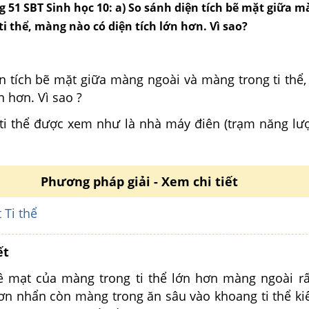
ng 51 SBT Sinh học 10: a) So sánh diện tích bẽ mặt giữa 
i thể, màng nào có diện tích lớn hơn. Vì sao?
ện tích bẽ mặt giữa màng ngoài và màng trong ti thể
n hơn. Vì sao ?
i ti thể được xem như là nhà máy điên (trạm năng lư
Phương pháp giải - Xem chi tiết
 Ti thể
ết
bề mạt của màng trong ti thể lớn hơn màng ngoài rất
ơn nhẩn còn màng trong ăn sâu vào khoang ti thể kiể