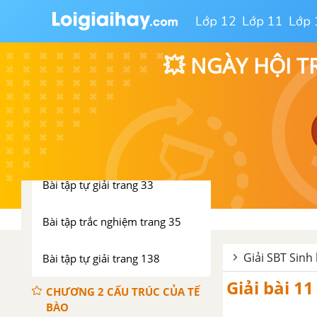
Bài tập tự giải trang 17
Lớp 12
Lớp 11
Lớp 
Bài tập trắc nghiệm trang 20
💥 NGÀY HỘI T
PHẦN HAI. SINH HỌC TẾ BÀO
CHƯƠNG 1. THÀNH PHẦN
HÓA HỌC CỦA TẾ BÀO
Bài tập có lời giải trang 21
Bài tập tự giải trang 33
Bài tập trắc nghiệm trang 35
Giải SBT Sinh
Bài tập tự giải trang 138
Giải bài 1
CHƯƠNG 2 CẤU TRÚC CỦA TẾ
BÀO