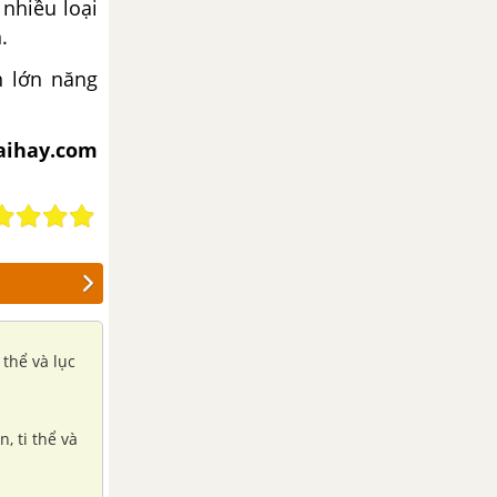
nhiều loại
.
n lớn năng
iaihay.com
thể và lục
, ti thể và