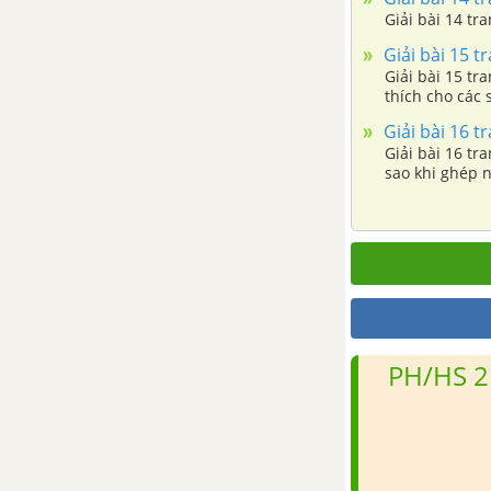
VẬT
Giải bài 14 tr
Giải bài 15 t
Bài tập có lời giải trang 149
Giải bài 15 tr
thích cho các 
Bài tập tự giải trang 159
Giải bài 16 t
Giải bài 16 tr
sao khi ghép n
Bài tập trắc nghiệm trang 159
thể nhận biết 
CHƯƠNG 3. VIRUS VÀ BỆNH
TRUYỀN NHIỄM
Bài tập có lời giải trang 170
Bài tập tự giải trang 180
PH/HS 2
Bài tập trắc nghiệm trang 181