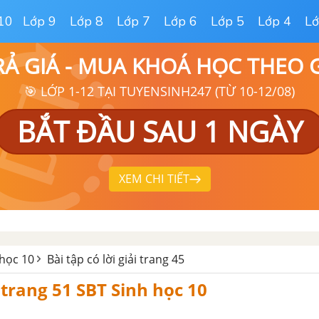
10
Lớp 9
Lớp 8
Lớp 7
Lớp 6
Lớp 5
Lớp 4
Lớ
RẢ GIÁ - MUA KHOÁ HỌC THEO
🎯 LỚP 1-12 TẠI TUYENSINH247 (TỪ 10-12/08)
BẮT ĐẦU SAU 1 NGÀY
XEM CHI TIẾT
 học 10
Bài tập có lời giải trang 45
1 trang 51 SBT Sinh học 10