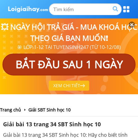
💥 NGÀY HỘI TRẢ GIÁ - MUA KHOÁ HỌC
THEO GIÁ BẠN MUỐN❗
🎯 LỚP 1-12 TẠI TUYENSINH247 (TỪ 10-12/08)
BẮT ĐẦU SAU 1 NGÀY
XEM CHI TIẾT
Trang chủ
Giải SBT Sinh học 10
Giải bài 13 trang 34 SBT Sinh học 10
Giải bài 13 trang 34 SBT Sinh học 10: Hãy cho biết tính