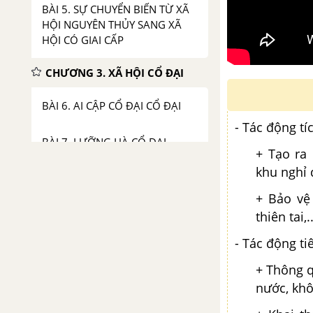
BÀI 5. SỰ CHUYỂN BIẾN TỪ XÃ
HỘI NGUYÊN THỦY SANG XÃ
HỘI CÓ GIAI CẤP
CHƯƠNG 3. XÃ HỘI CỔ ĐẠI
BÀI 6. AI CẬP CỔ ĐẠI CỔ ĐẠI
- Tác động tí
BÀI 7. LƯỠNG HÀ CỔ ĐẠI
+ Tạo ra 
khu nghỉ 
BÀI 8. ẤN ĐỘ CỔ ĐẠI
+ Bảo vệ
BÀI 9. TRUNG QUỐC TỪ THỜI
thiên tai,..
CỔ ĐẠI ĐẾN THẾ KỈ VII
- Tác động ti
BÀI 10. HY LẠP CỔ ĐẠI
+ Thông q
nước, khôn
BÀI 11. LA MÃ CỔ ĐẠI