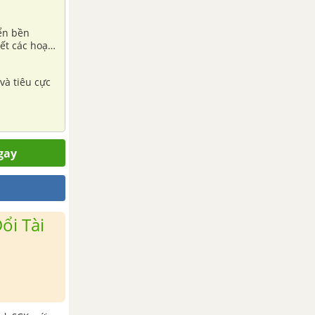
iển bền
ết các hoạt
không? Tại
và tiêu cực
gay
ổi Tài