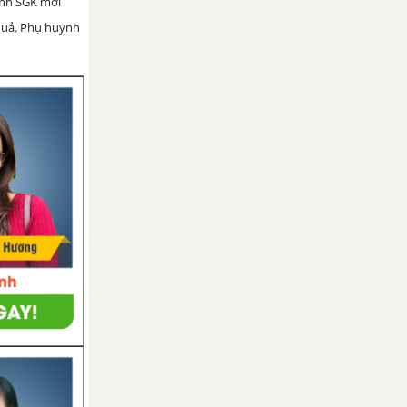
ình SGK mới
 quả. Phụ huynh