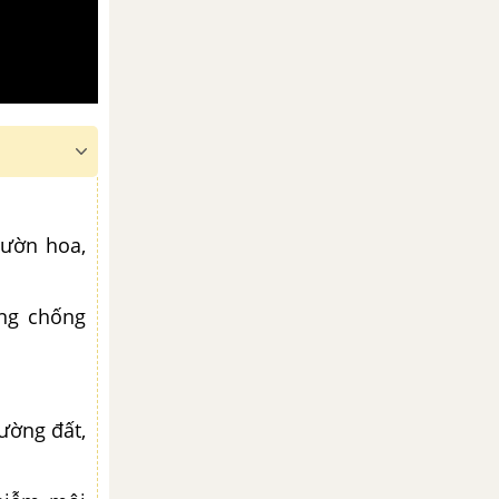
vườn hoa,
òng chống
ường đất,