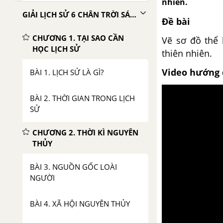
nhiên.
GIẢI LỊCH SỬ 6 CHÂN TRỜI SÁNG TẠO
Đề bài
CHƯƠNG 1. TẠI SAO CẦN
Vẽ sơ đồ thể 
HỌC LỊCH SỬ
thiên nhiên.
Video hướng 
BÀI 1. LỊCH SỬ LÀ GÌ?
BÀI 2. THỜI GIAN TRONG LỊCH
SỬ
CHƯƠNG 2. THỜI KÌ NGUYÊN
THỦY
BÀI 3. NGUỒN GỐC LOÀI
NGƯỜI
BÀI 4. XÃ HỘI NGUYÊN THỦY