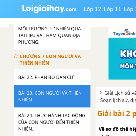
RỪNG NHIỆT ĐỚI
Lớp 12
Lớp 11
Lớp 
BÀI 21. THỰC HÀNH TÌM HIỂU
MÔI TRƯỜNG TỰ NHIÊN QUA
TÀI LIỆU VÀ THAM QUAN ĐỊA
PHƯƠNG.
CHƯƠNG 7 CON NGƯỜI VÀ
THIÊN NHIÊN
BÀI 22. PHÂN BỐ DÂN CƯ
Giải Lịch sử và
BÀI 23. CON NGƯỜI VÀ THIÊN
NHIÊN
Soạn lịch sử, đị
Giải bài 2 
BÀI 24. THỰC HÀNH TÁC ĐỘNG
CỦA CON NGƯỜI ĐẾN THIÊN
Vẽ sơ đồ thể hi
NHIÊN.