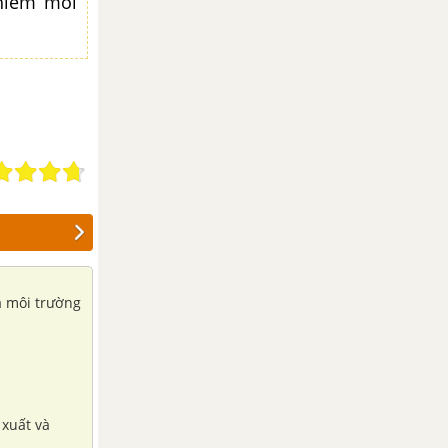
nhiễm môi
à môi trường
 xuất và