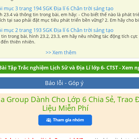
ỏi mục 3 trang 194 SGK Địa lí 6 Chân trời sáng tạo
h 23.4 và thông tin trong bài, em hãy: - Cho biết thế nào là phát tr
hích tại sao phải đặt mục tiêu phát triển bền vững? 2. Em hãy cho bi
trong hình 23.5 có đáp ứng được mục tiêu phát triển bền vững hay 
ỏi mục 2 trang 193 SGK Địa lí 6 Chân trời sáng tạo
tin trong bài, hình 23.2, 23.3, em hãy nêu những tác động tích cực 
 đến thiên nhiên.
>> Xem thêm
ài Tập Trắc nghiệm Lịch Sử và Địa Lí lớp 6- CTST - Xem n
Báo lỗi - Góp ý
a Group Dành Cho Lớp 6 Chia Sẻ, Trao Đ
Liệu Miễn Phí