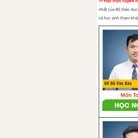
>> Học trực tuyến 
nhất của Bộ Giáo dục.
BÀI 20. VƯƠNG QUỐC CHĂM-
và học sinh tham khảo 
PA TỪ THẾ KỈ II ĐẾN THẾ KỈ X
BÀI 21.VƯƠNG QUỐC PHÙ
NAM