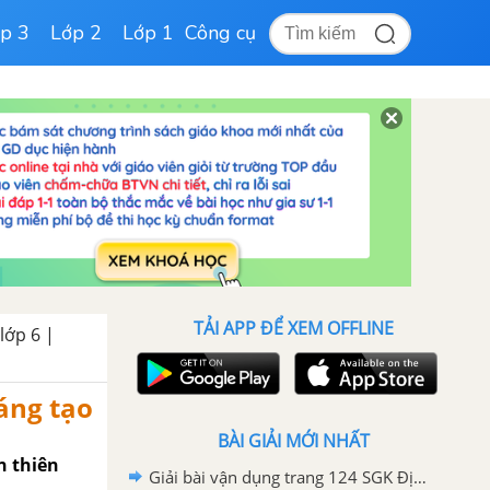
p 3
Lớp 2
Lớp 1
Công cụ
TẢI APP ĐỂ XEM OFFLINE
 lớp 6 |
sáng tạo
BÀI GIẢI MỚI NHẤT
n thiên
Giải bài vận dụng trang 124 SGK Địa lí 6 Chân trời sáng tạo