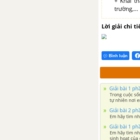
+ Khai t
trường,...
CHƯƠNG 4. ĐÔNG NAM Á TỪ
NHỮNG THẾ KỈ TIẾP GIÁP
CÔNG NGUYÊN ĐẾN THẾ KỈ X
Lời giải chi ti
BÀI 12. CÁC VƯƠNG QUỐC Ở
ĐÔNG NAM Á TRƯỚC THẾ KỈ X
Bình luận
BÀI 13. GIAO LƯU THƯƠNG
MẠI VÀ VĂN HÓA Ở ĐÔNG
NAM Á TỪ ĐẦU CÔNG NGUYÊN
ĐẾN THẾ KỈ X
Giải bài 1 ph
Trong cuộc số
CHƯƠNG 5. VIỆT NAM TỪ
tự nhiên nơi 
KHOẢNG THẾ KỈ VII TRƯỚC
Giải bài 2 ph
CÔNG NGUYẾN ĐẾN THẾ KỈ X
Em hãy tìm nhữ
BÀI 14. NHÀ NƯỚC VĂN LANG,
Giải bài 1 ph
ÂU LẠC
Em hãy tìm nhữ
sinh hoạt của 